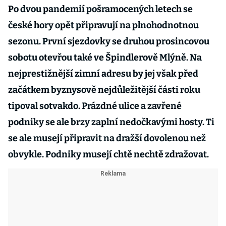
Po dvou pandemií pošramocených letech se
české hory opět připravují na plnohodnotnou
sezonu. První sjezdovky se druhou prosincovou
sobotu otevřou také ve Špindlerově Mlýně. Na
nejprestižnější zimní adresu by jej však před
začátkem byznysově nejdůležitější části roku
tipoval sotvakdo. Prázdné ulice a zavřené
podniky se ale brzy zaplní nedočkavými hosty. Ti
se ale musejí připravit na dražší dovolenou než
obvykle. Podniky musejí chtě nechtě zdražovat.