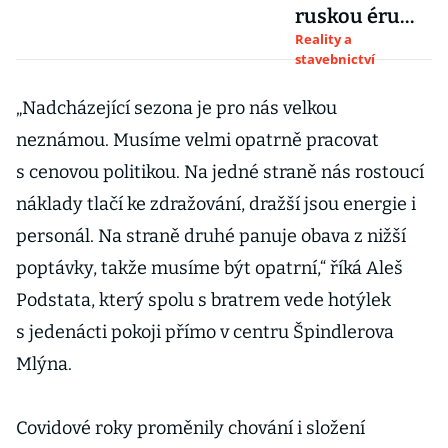
ruskou éru
Karlových
Reality a
stavebnictví
Varů. Hotely
změnily
„Nadcházející sezona je pro nás velkou
klientelu, byty
neznámou. Musíme velmi opatrně pracovat
za staré ceny
nikdo nechce
s cenovou politikou. Na jedné straně nás rostoucí
náklady tlačí ke zdražování, dražší jsou energie i
personál. Na straně druhé panuje obava z nižší
poptávky, takže musíme být opatrní,“ říká Aleš
Podstata, který spolu s bratrem vede hotýlek
s jedenácti pokoji přímo v centru Špindlerova
Mlýna.
Covidové roky proměnily chování i složení