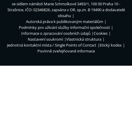
se sídlem náměstí Marie Schmolkové 3493/1, 100 00 Praha 10 -
Strašnice, IČO: 02346826, zapsána v OR, sp.zn. B 19490 a dodavatelé
obsahu
Autorská práva k publikovaným materiálům
Podmínky pro užívání služby informační společnosti
Informace o zpracování osobních údajů
Cookies
Nastavení soukromí
Vlastnická struktura
Jednotná kontaktní místa / Single Points of Contact
Etický kodex
Povinně zveřejňované informace