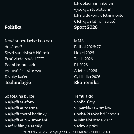
Jak obléci miminko při
vysokých teplotách?
Jak na dokonalé letní mojito
6 lehkých letních salátů
Politika
Sport 2026
Nová superdávka: kdo na ní
MMA
dosáhne?
Fotbal 2026/27
Sjezd sudetských Němců
Hokej 2026
Proč vláda zavádí EET?
Tenis 2026
Padni komu padni
F1 2026
Výpověď z práce vzor
Atletika 2026
Divoký kačer
Cyklistika 2026
Technologie
Ekonomika
SpaceX na burze
Temu a clo
Nejlepší telefony
Spořicí účty
Nejlepší AI zdarma
Superdávka – změny
Nejlepší chytré hodinky
Chybějící roky k důchodu
Nejlepší VPN – srovnání
Minimální mzda 2027
Netflix filmy a seriály
Vedro v práci
© 2001 - 2026 Copyright
CZECH NEWS CENTER a.s.