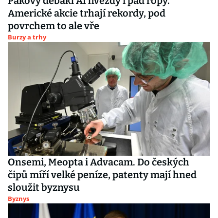
Pákový debakl AI hvězdy i pád ropy.
Americké akcie trhají rekordy, pod
povrchem to ale vře
Burzy a trhy
Onsemi, Meopta i Advacam. Do českých
čipů míří velké peníze, patenty mají hned
sloužit byznysu
Byznys