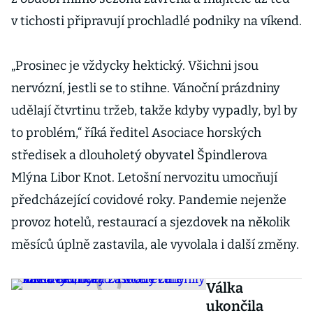
v tichosti připravují prochladlé podniky na víkend.
„Prosinec je vždycky hektický. Všichni jsou
nervózní, jestli se to stihne. Vánoční prázdniny
udělají čtvrtinu tržeb, takže kdyby vypadly, byl by
to problém,“ říká ředitel Asociace horských
středisek a dlouholetý obyvatel Špindlerova
Mlýna Libor Knot. Letošní nervozitu umocňují
předcházející covidové roky. Pandemie nejenže
provoz hotelů, restaurací a sjezdovek na několik
měsíců úplně zastavila, ale vyvolala i další změny.
Válka
ukončila