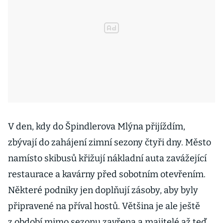
V den, kdy do Špindlerova Mlýna přijíždím,
zbývají do zahájení zimní sezony čtyři dny. Město
namísto skibusů křižují nákladní auta zavážející
restaurace a kavárny před sobotním otevřením.
Některé podniky jen doplňují zásoby, aby byly
připravené na příval hostů. Většina je ale ještě
z období mimo sezonu zavřena a majitelé až teď