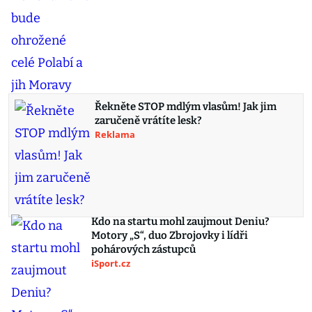
Řekněte STOP mdlým vlasům! Jak jim
zaručeně vrátíte lesk?
Reklama
Kdo na startu mohl zaujmout Deniu?
Motory „S“, duo Zbrojovky i lídři
pohárových zástupců
iSport.cz