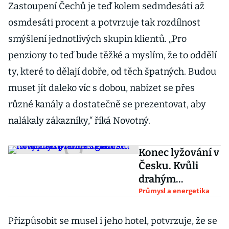
Zastoupení Čechů je teď kolem sedmdesáti až
osmdesáti procent a potvrzuje tak rozdílnost
smýšlení jednotlivých skupin klientů. „Pro
penziony to teď bude těžké a myslím, že to oddělí
ty, které to dělají dobře, od těch špatných. Budou
muset jít daleko víc s dobou, nabízet se přes
různé kanály a dostatečně se prezentovat, aby
nalákaly zákazníky,“ říká Novotný.
Konec lyžování v
Česku. Kvůli
drahým
energiím se
Průmysl a energetika
nevyplatí provoz
skiareálů
Přizpůsobit se musel i jeho hotel, potvrzuje, že se