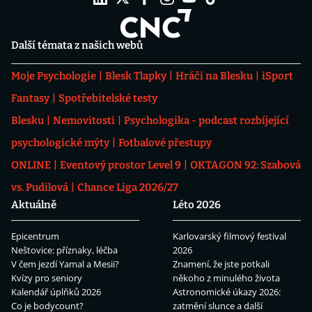
Další témata z našich webů
Moje Psychologie
Blesk Tlapky
Hráči na Blesku
iSport
Fantasy
Spotřebitelské testy
Blesku
Nemovitosti
Psychologika - podcast rozbíjející
psychologické mýty
Fotbalové přestupy
ONLINE
Eventový prostor Level 9
OKTAGON 92: Szabová
vs. Pudilová
Chance Liga 2026/27
Aktuálně
Léto 2026
Epicentrum
Karlovarský filmový festival
Neštovice: příznaky, léčba
2026
V čem jezdí Yamal a Mesii?
Znamení, že jste potkali
Kvízy pro seniory
někoho z minulého života
Kalendář úplňků 2026
Astronomické úkazy 2026:
Co je bodycount?
zatmění slunce a další