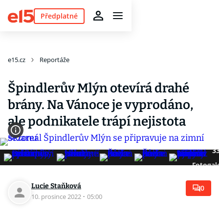
Předplatné
e15.cz
Reportáže
Špindlerův Mlýn otevírá drahé
brány. Na Vánoce je vyprodáno,
ale podnikatele trápí nejistota
3
Fotogal
Lucie Staňková
0
10. prosince 2022
·
05:00