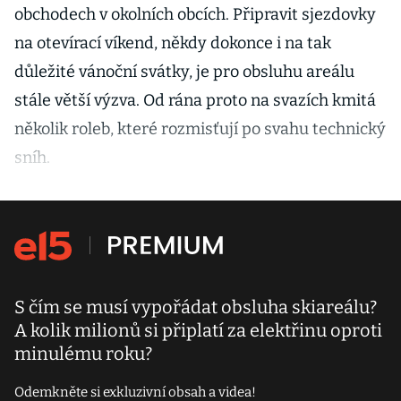
obchodech v okolních obcích. Připravit sjezdovky
na otevírací víkend, někdy dokonce i na tak
důležité vánoční svátky, je pro obsluhu areálu
stále větší výzva. Od rána proto na svazích kmitá
několik roleb, které rozmisťují po svahu technický
sníh.
S čím se musí vypořádat obsluha skiareálu?
A kolik milionů si připlatí za elektřinu oproti
minulému roku?
Odemkněte si exkluzivní obsah a videa!