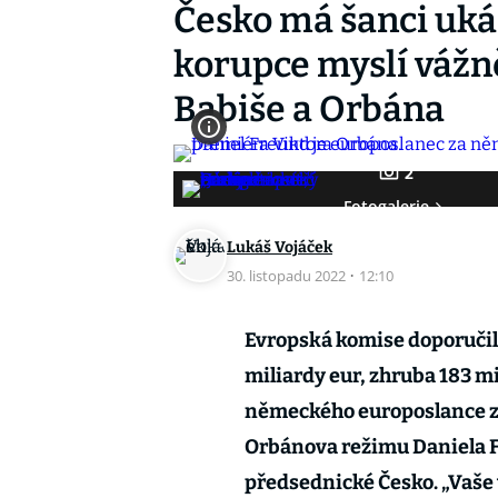
Česko má šanci ukáz
korupce myslí vážn
Babiše a Orbána
2
Fotogalerie
Lukáš Vojáček
30. listopadu 2022
·
12:10
Evropská komise doporučil
miliardy eur, zhruba 183 m
německého europoslance za
Orbánova režimu Daniela Fr
předsednické Česko. „Vaše 