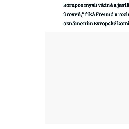
korupce myslí vážně a jestl
úroveň,“ říká Freund v rozh
oznámením Evropské komi