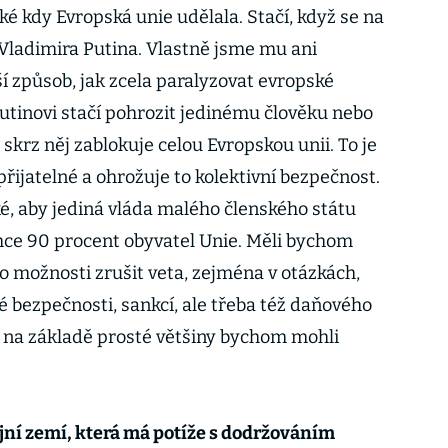
aké kdy Evropská unie udělala. Stačí, když se na
Vladimira Putina. Vlastně jsme mu ani
í způsob, jak zcela paralyzovat evropské
 Putinovi stačí pohrozit jedinému člověku nebo
skrz něj zablokuje celou Evropskou unii. To je
řijatelné a ohrožuje to kolektivní bezpečnost.
ké, aby jediná vláda malého členského státu
chce 90 procent obyvatel Unie. Měli bychom
o možnosti zrušit veta, zejména v otázkách,
né bezpečnosti, sankcí, ale třeba též daňového
 na základě prosté většiny bychom mohli
épe.
jní zemí, která má potíže s dodržováním