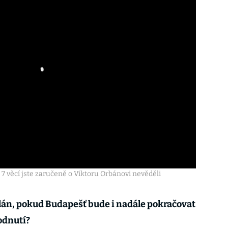
 7 věcí jste zaručeně o Viktoru Orbánovi nevěděli
lán, pokud Budapešť bude i nadále pokračovat
odnutí?