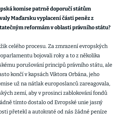
ropská komise patrně doporučí státům
valy Maďarsku vyplacení části peněz z
statečným reformám v oblasti právního státu?
žik celého procesu. Za zmrazení evropských
parlamentu bojovali roky a to z několika
skému porušování principů právního státu, ale
často končí v kapsách Viktora Orbána, jeho
komise už na nátlak europoslanců zareagovala,
ských zemí, aby v prosinci zablokování fondů
ádně tímto dostalo od Evropské unie jasný
vosti přetekl a autokraté od nás žádné peníze