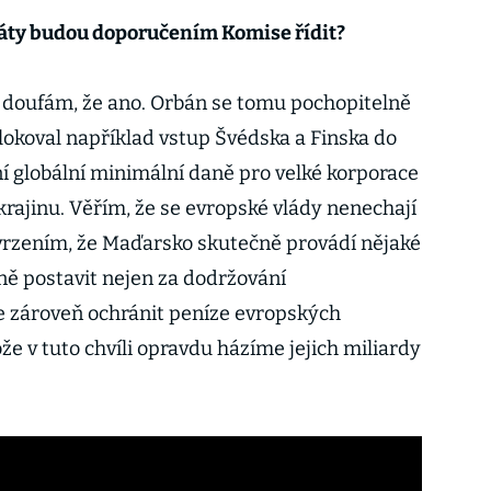
táty budou doporučením Komise řídit?
le doufám, že ano. Orbán se tomu pochopitelně
lokoval například vstup Švédska a Finska do
í globální minimální daně pro velké korporace
rajinu. Věřím, že se evropské vlády nenechají
tvrzením, že Maďarsko skutečně provádí nějaké
ě postavit nejen za dodržování
e zároveň ochránit peníze evropských
e v tuto chvíli opravdu házíme jejich miliardy