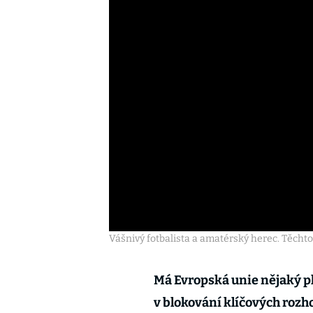
Vášnivý fotbalista a amatérský herec. Těchto
Má Evropská unie nějaký p
v blokování klíčových rozh