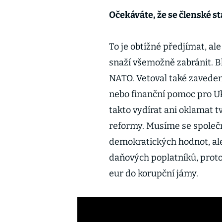
Očekáváte, že se členské s
To je obtížné předjímat, a
snaží všemožně zabránit. B
NATO. Vetoval také zaveden
nebo finanční pomoc pro Uk
takto vydírat ani oklamat 
reformy. Musíme se společn
demokratických hodnot, al
daňových poplatníků, protož
eur do korupční jámy.