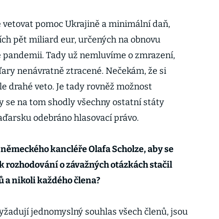
 vetovat pomoc Ukrajině a minimální daň,
ích pět miliard eur, určených na obnovu
 pandemii. Tady už nemluvíme o zmrazení,
ďary nenávratně ztracené. Nečekám, že si
le drahé veto. Je tady rovněž možnost
y se na tom shodly všechny ostatní státy
Maďarsku odebráno hlasovací právo.
h německého kancléře Olafa Scholze, aby se
k rozhodování o závažných otázkách stačil
ů a nikoli každého člena?
vyžadují jednomyslný souhlas všech členů, jsou