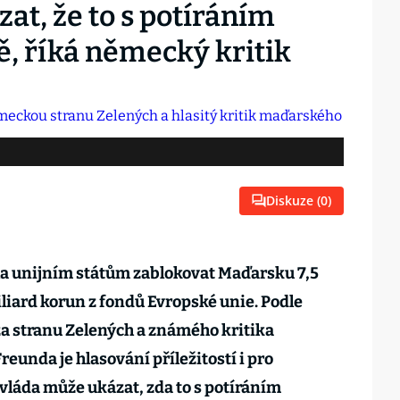
at, že to s potíráním
ě, říká německý kritik
Diskuze (
0
)
a unijním státům zablokovat Maďarsku 7,5
iliard korun z fondů Evropské unie. Podle
 stranu Zelených a známého kritika
eunda je hlasování příležitostí i pro
vláda může ukázat, zda to s potíráním