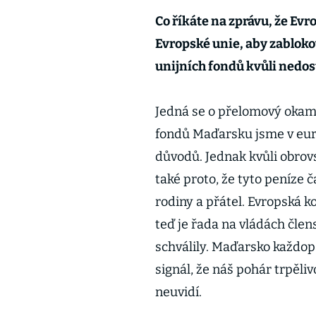
Co říkáte na zprávu, že Ev
Evropské unie, aby zabloko
unijních fondů kvůli nedo
Jedná se o přelomový okam
fondů Maďarsku jsme v euro
důvodů. Jednak kvůli obrov
také proto, že tyto peníze 
rodiny a přátel. Evropská 
teď je řada na vládách člen
schválily. Maďarsko každop
signál, že náš pohár trpěli
neuvidí.