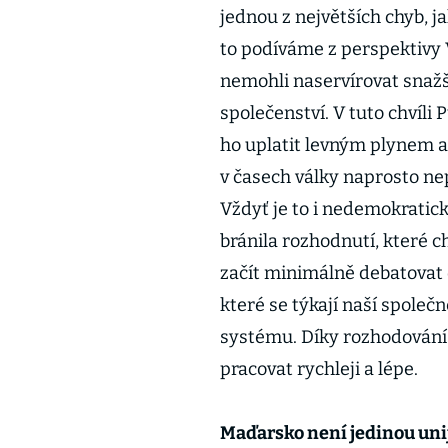
jednou z největších chyb, j
to podíváme z perspektivy 
nemohli naservírovat snažš
společenství. V tuto chvíli
ho uplatit levným plynem a 
v časech války naprosto nep
Vždyť je to i nedemokratic
bránila rozhodnutí, které 
začít minimálně debatovat 
které se týkají naší společ
systému. Díky rozhodování
pracovat rychleji a l
Maďarsko není jedinou uni