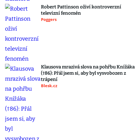
Robert Pattinson oživí kontroverzní
televizní fenomén
Poggers
Klausova mrazivá slova na pohřbu Knížáka
(†86): Přál jsem si, aby byl vysvobozen z
trápení
Blesk.cz