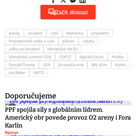
Začít diskuzi
banky
incident
LNG
Německo
prezident
Prezidentské volby v USA
přístav
raketa
válka na Ukrajině
klimatické cíle EU
Klimatický summit OSN
COP27
digitální dolar
Polsko
Donald Trump
USA
Evropská unie
Bílý dům
Rusko
Joe Biden
NATO
Doporučujeme
PPF spojila síly s globálním lídrem.
Americký obr povede provoz O2 areny i Fora
Karlín
Byznys