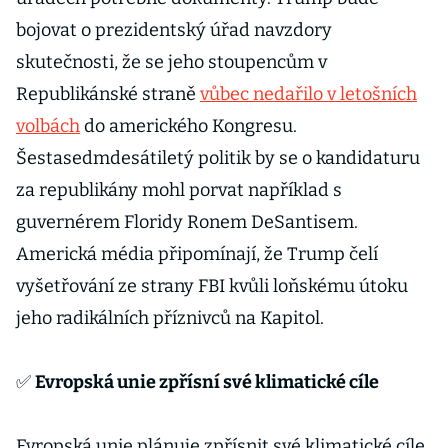
bojovat o prezidentský úřad navzdory
skutečnosti, že se jeho stoupencům v
Republikánské straně
vůbec nedařilo v letošních
volbách
do amerického Kongresu.
Šestasedmdesátiletý politik by se o kandidaturu
za republikány mohl porvat například s
guvernérem Floridy Ronem DeSantisem.
Americká média připomínají, že Trump čelí
vyšetřování ze strany FBI kvůli loňskému útoku
jeho radikálních příznivců na Kapitol.
✅
Evropská unie zpřísní své klimatické cíle
Evropská unie plánuje zpřísnit své klimatické cíle.