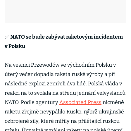
✅
NATO se bude zabývat raketovým incidentem
v Polsku
Na vesnici Przewodów ve východním Polsku v
úterý večer dopadla raketa ruské výroby a při
následné explozi zemřeli dva lidé. Polská vláda v
reakci na to svolala na středu jednání velvyslanců
NATO. Podle agentury
Associated Press
nicméně
raketu zřejmě nevypálilo Rusko, nýbrž ukrajinské
ozbrojené síly, které mířily na přilétající ruskou
střelu. Úmyslné vypálení rakety na polské území