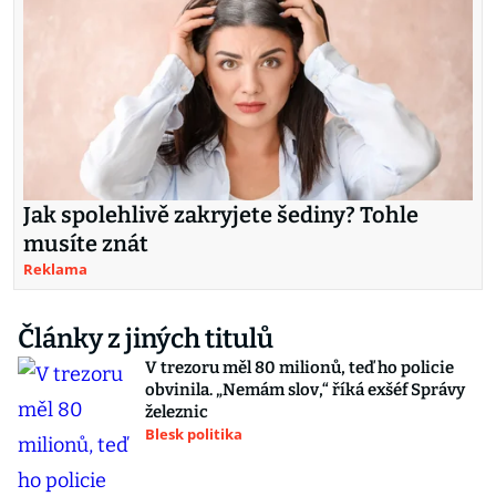
Jak spolehlivě zakryjete šediny? Tohle
musíte znát
Reklama
Články z jiných titulů
V trezoru měl 80 milionů, teď ho policie
obvinila. „Nemám slov,“ říká exšéf Správy
železnic
Blesk politika