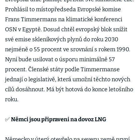
Prohlásil to místopředseda Evropské komise
Frans Timmermans na klimatické konferenci
OSN v Egyptě. Dosud chtěl evropský blok snížit
své emise skleníkových plynů do roku 2030
nejméně o 55 procent ve srovnání s rokem 1990.
Nyní bude usilovat o úsporu minimálně 57
procent. Členské státy podle Timmermanse
jednají o legislativě, která umožní těchto nových
cílů dosáhnout. Má být hotová do konce letošního
roku.
✅
Němci jsou připraveni na dovoz LNG
Německo v úterý otevřelo na severu země první