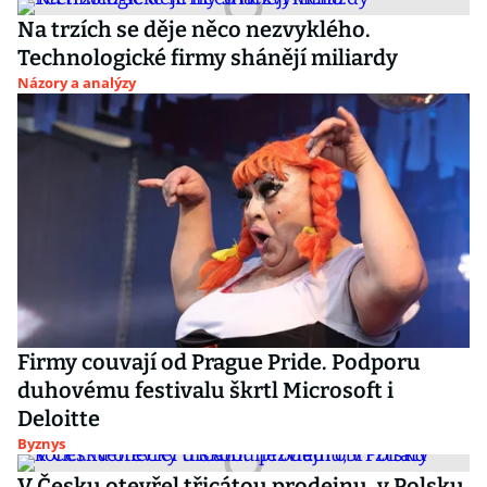
Na trzích se děje něco nezvyklého.
Technologické firmy shánějí miliardy
Názory a analýzy
Firmy couvají od Prague Pride. Podporu
duhovému festivalu škrtl Microsoft i
Deloitte
Byznys
V Česku otevřel třicátou prodejnu, v Polsku