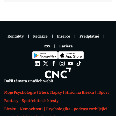
Kontakty
Redakce
Inzerce
Předplatné
RSS
Kariéra
Další témata z našich webů
Moje Psychologie
Blesk Tlapky
Hráči na Blesku
iSport
Fantasy
Spotřebitelské testy
Blesku
Nemovitosti
Psychologika - podcast rozbíjející