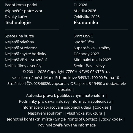
Padni komu padni
F1 2026
Výpověď z práce vzor
Atletika 2026
Divoký kačer
Cyklistika 2026
Technologie
Ekonomika
SpaceX na burze
Smrt OSVČ
Nejlepší telefony
Spořicí účty
Nejlepší AI zdarma
Superdávka – změny
Nejlepší chytré hodinky
Důchody 2027
Nejlepší VPN – srovnání
Minimální mzda 2027
Netflix filmy a seriály
Senior Pas – slevy
© 2001 - 2026 Copyright
CZECH NEWS CENTER a.s.
se sídlem náměstí Marie Schmolkové 3493/1, 100 00 Praha 10 -
Strašnice, IČO: 02346826, zapsána v OR, sp.zn. B 19490 a dodavatelé
obsahu
Autorská práva k publikovaným materiálům
Podmínky pro užívání služby informační společnosti
Informace o zpracování osobních údajů
Cookies
Nastavení soukromí
Vlastnická struktura
Jednotná kontaktní místa / Single Points of Contact
Etický kodex
Povinně zveřejňované informace