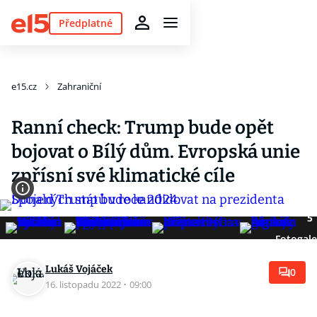
Předplatné
e15.cz
Zahraniční
Ranní check: Trump bude opět
bojovat o Bílý dům. Evropská unie
zpřísní své klimatické cíle
5
Fotogale
Lukáš Vojáček
0
16. listopadu 2022
·
09:00