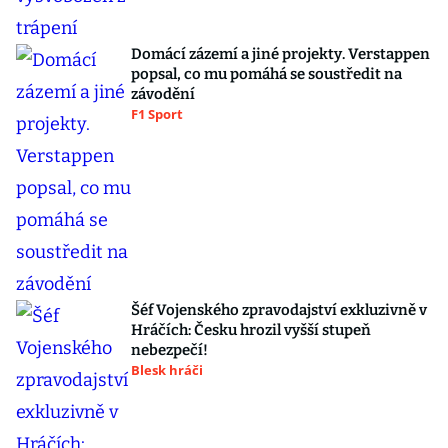
Domácí zázemí a jiné projekty. Verstappen
popsal, co mu pomáhá se soustředit na
závodění
F1 Sport
Šéf Vojenského zpravodajství exkluzivně v
Hráčích: Česku hrozil vyšší stupeň
nebezpečí!
Blesk hráči