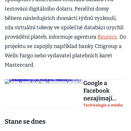
testování digitálního dolaru. Peněžní domy
během následujících dvanácti týdnů vyzkouší,
zda virtuální tokeny ve společné databázi urychlí
provádění plateb, informuje agentura
Reuters
. Do
projektu se zapojily například banky Citigroup a
Wells Fargo nebo vydavatel platebních karet
Mastercard.
Google a
Facebook
nezajímají
malé trhy, jako
Technologie a média
je Česko,
Stane se dnes
podvodným
reklamám nic