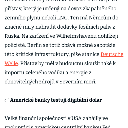
přístav, který je určený na dovoz zkapalněného
zemního plynu neboli LNG. Ten má Němcům do
značné míry nahradit dodávky fosilních paliv z
Ruska. Na zařízení ve Wilhelmshavenu dohlížejí
policisté. Berlín se totiž obává možné sabotáže
této kritické infrastruktury, píše stanice
Deutsche
Welle
. Přístav by měl v budoucnu sloužit také k
importu zeleného vodíku a energie z
obnovitelných zdrojů v Severním moři.
✅
Americké banky testují digitální dolar
Velké finanční společnosti v USA zahájily ve
spolupráci s americkou centrální bankou Fed