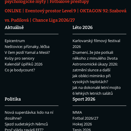
psychologické mýty
Fotbalové přestupy
ONLINE
Eventový prostor Level 9
OKTAGON 92: Szabová
vs. Pudilová
Chance Liga 2026/27
Aktuálně
Léto 2026
Epicentrum
Karlovarský filmový festival
Neštovice: příznaky, léčba
2026
V čem jezdí Yamal a Mesii?
Znamení, že jste potkali
Kvízy pro seniory
někoho z minulého života
Kalendář úplňků 2026
Astronomické úkazy 2026:
Co je bodycount?
zatmění slunce a další
Jak obléci miminko při
vysokých teplotách?
Jak na dokonalé letní mojito
6 lehkých letních salátů
Politika
Sport 2026
Nová superdávka: kdo na ní
MMA
dosáhne?
Fotbal 2026/27
Sjezd sudetských Němců
Hokej 2026
Proč vláda zavádí EET?
Tenis 2026