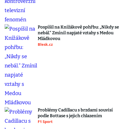
Pospíšil na Knížákově pohřbu: „Nikdy se
nebál.“ Zmínil napjaté vztahy s Medou
Mládkovou
Blesk.cz
Problémy Cadillacu s brzdami souvisí
podle Bottase s jejich chlazením
F1 Sport