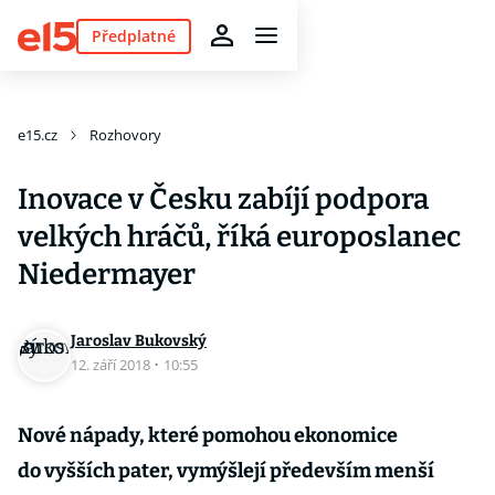
Předplatné
e15.cz
Rozhovory
Inovace v Česku zabíjí podpora
velkých hráčů, říká europoslanec
Niedermayer
Jaroslav Bukovský
12. září 2018
·
10:55
Nové nápady, které pomohou ekonomice
do vyšších pater, vymýšlejí především menší