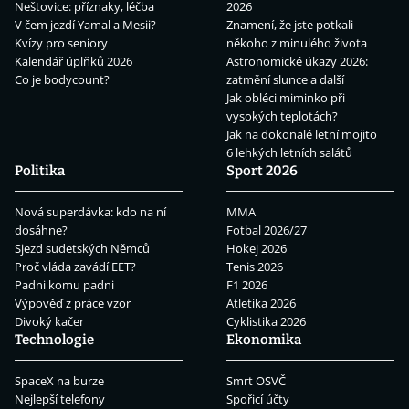
Neštovice: příznaky, léčba
2026
V čem jezdí Yamal a Mesii?
Znamení, že jste potkali
Kvízy pro seniory
někoho z minulého života
Kalendář úplňků 2026
Astronomické úkazy 2026:
Co je bodycount?
zatmění slunce a další
Jak obléci miminko při
vysokých teplotách?
Jak na dokonalé letní mojito
6 lehkých letních salátů
Politika
Sport 2026
Nová superdávka: kdo na ní
MMA
dosáhne?
Fotbal 2026/27
Sjezd sudetských Němců
Hokej 2026
Proč vláda zavádí EET?
Tenis 2026
Padni komu padni
F1 2026
Výpověď z práce vzor
Atletika 2026
Divoký kačer
Cyklistika 2026
Technologie
Ekonomika
SpaceX na burze
Smrt OSVČ
Nejlepší telefony
Spořicí účty