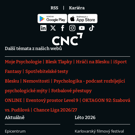
RSS
Kariéra
Další témata z našich webů
Moje Psychologie
Blesk Tlapky
Hráči na Blesku
iSport
Fantasy
Spotřebitelské testy
Blesku
Nemovitosti
Psychologika - podcast rozbíjející
psychologické mýty
Fotbalové přestupy
ONLINE
Eventový prostor Level 9
OKTAGON 92: Szabová
vs. Pudilová
Chance Liga 2026/27
Aktuálně
Léto 2026
Epicentrum
Karlovarský filmový festival