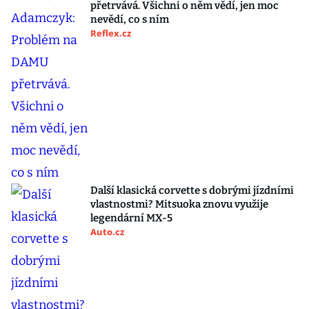
přetrvává. Všichni o něm vědí, jen moc
nevědí, co s ním
Reflex.cz
Další klasická corvette s dobrými jízdními
vlastnostmi? Mitsuoka znovu využije
legendární MX-5
Auto.cz