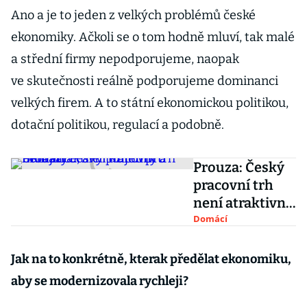
Ano a je to jeden z velkých problémů české
ekonomiky. Ačkoli se o tom hodně mluví, tak malé
a střední firmy nepodporujeme, naopak
ve skutečnosti reálně podporujeme dominanci
velkých firem. A to státní ekonomickou politikou,
dotační politikou, regulací a podobně.
Prouza: Český
pracovní trh
není atraktivní
už jen pro
Domácí
Ukrajince, ale i
Rumuny a
Jak na to konkrétně, kterak předělat ekonomiku,
Bulhary
aby se modernizovala rychleji?