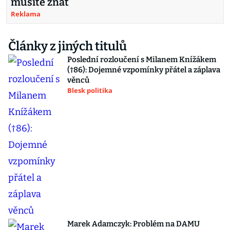
musíte znát
Reklama
Články z jiných titulů
Poslední rozloučení s Milanem Knížákem
(†86): Dojemné vzpomínky přátel a záplava
věnců
Blesk politika
Marek Adamczyk: Problém na DAMU