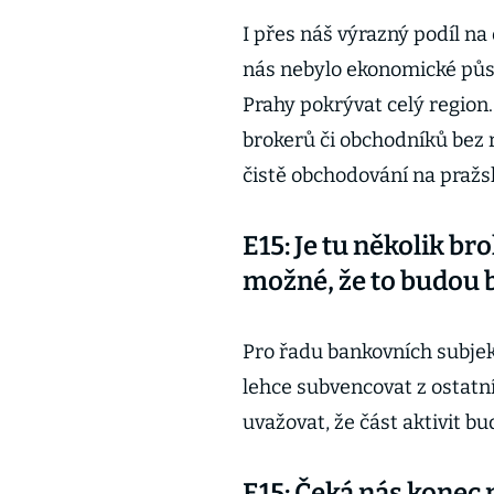
I přes náš výrazný podíl n
nás nebylo ekonomické půs
Prahy pokrývat celý region
brokerů či obchodníků bez 
čistě obchodování na pražs
E15: Je tu několik br
možné, že to budou 
Pro řadu bankovních subje
lehce subvencovat z ostatn
uvažovat, že část aktivit b
E15: Čeká nás konec