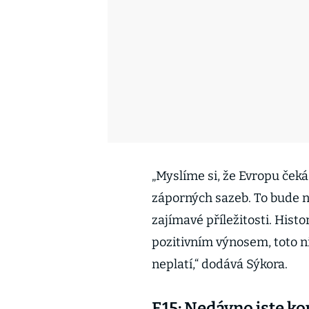
„Myslíme si, že Evropu čeká
záporných sazeb. To bude nut
zajímavé příležitosti. Histo
pozitivním výnosem, toto n
neplatí,“ dodává Sýkora.
E15: Nedávno jste ko