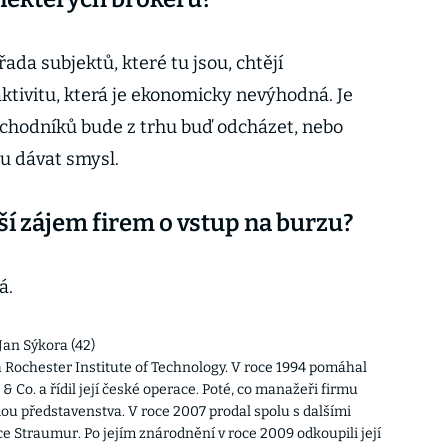
ada subjektů, které tu jsou, chtějí
ktivitu, která je ekonomicky nevýhodná. Je
chodníků bude z trhu buď odcházet, nebo
ou dávat smysl.
tší zájem firem o vstup na burzu?
á.
Jan Sýkora (42)
 Rochester Institute of Technology. V roce 1994 pomáhal
Co. a řídil její české operace. Poté, co manažeři firmu
edou představenstva. V roce 2007 prodal spolu s dalšími
e Straumur. Po jejím znárodnění v roce 2009 odkoupili její