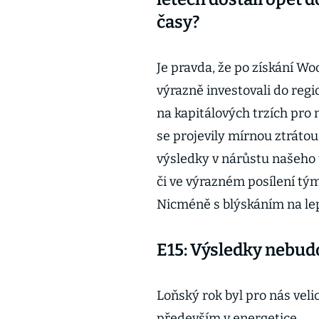
časy?
Je pravda, že po získání W
výrazně investovali do regi
na kapitálových trzích pro n
se projevily mírnou ztrátou
výsledky v nárůstu našeho 
či ve výrazném posílení tý
Nicméně s blýskáním na lep
E15: Výsledky nebudo
Loňský rok byl pro nás vel
především v energetice.