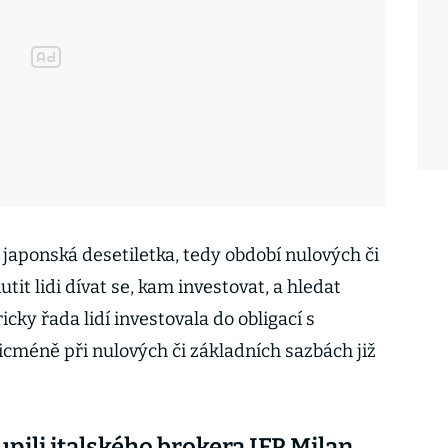
 japonská desetiletka, tedy období nulových či
it lidi dívat se, kam investovat, a hledat
ricky řada lidí investovala do obligací s
icméně při nulových či základních sazbách již
upili italského brokera IFP Milan,