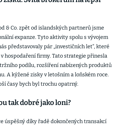
ood & Co. zpět od islandských partnerů jsme
onální expanze. Tyto aktivity spolu s vývojem
ás představovaly pár „investičních let“, které
 v hospodaření firmy. Tato strategie přinesla
tržního podílu, rozšíření nabízených produktů
mu. A kýžené zisky v letošním a loňském roce.
ší časy bych byl trochu opatrný.
u tak dobré jako loni?
ice úspěšný díky řadě dokončených transakcí