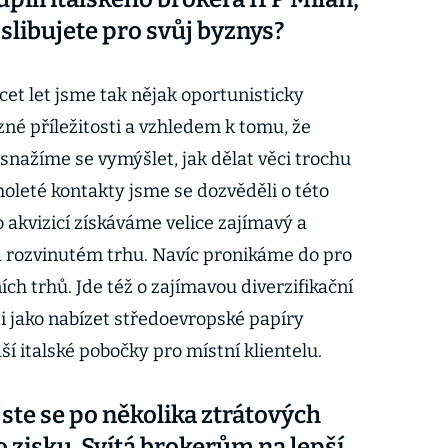
e slibujete pro svůj byznys?
et let jsme tak nějak oportunisticky
né příležitosti a vzhledem k tomu, že
, snažíme se vymýšlet, jak dělat věci trochu
uholeté kontakty jsme se dozvěděli o této
to akvizicí získáváme velice zajímavý a
a rozvinutém trhu. Navíc pronikáme do pro
ch trhů. Jde též o zajímavou diverzifikační
ti jako nabízet středoevropské papíry
ší italské pobočky pro místní klientelu.
jste se po několika ztrátových
o zisku. Svítá brokerům na lepší