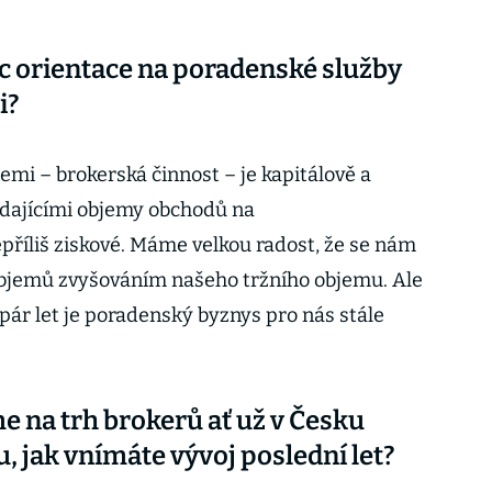
víc orientace na poradenské služby
i?
emi – brokerská činnost – je kapitálově a
padajícími objemy obchodů na
příliš ziskové. Máme velkou radost, že se nám
bjemů zvyšováním našeho tržního objemu. Ale
 pár let je poradenský byznys pro nás stále
e na trh brokerů ať už v Česku
, jak vnímáte vývoj poslední let?