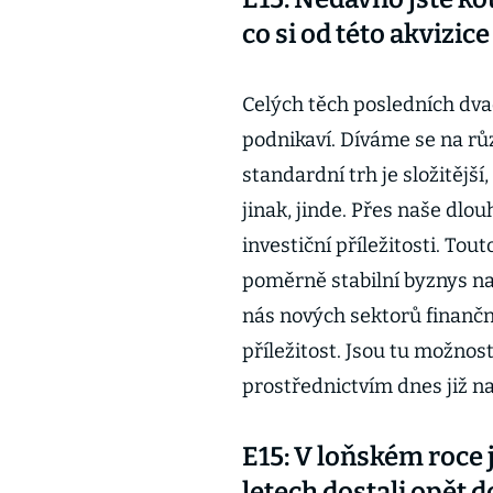
co si od této akvizic
Celých těch posledních dvac
podnikaví. Díváme se na růz
standardní trh je složitější
jinak, jinde. Přes naše dlo
investiční příležitosti. Tou
poměrně stabilní byznys n
nás nových sektorů finanční
příležitost. Jsou tu možnos
prostřednictvím dnes již na
E15: V loňském roce 
letech dostali opět d