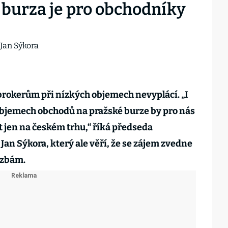
 burza je pro obchodníky
brokerům při nízkých objemech nevyplácí. „I
objemech obchodů na pražské burze by pro nás
 jen na českém trhu,“ říká předseda
an Sýkora, který ale věří, že se zájem zvedne
azbám.