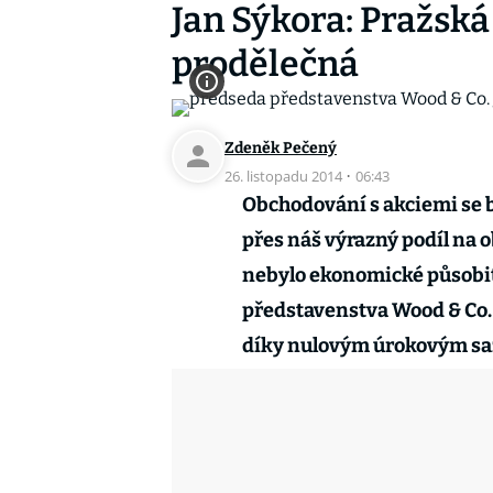
Jan Sýkora: Pražská
prodělečná
Zdeněk Pečený
26. listopadu 2014
·
06:43
Obchodování s akciemi se 
přes náš výrazný podíl na 
nebylo ekonomické působit
představenstva Wood & Co. J
díky nulovým úrokovým s