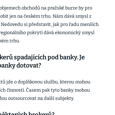
a objemech obchodů na pražské burze by pro
obit jen na českém trhu. Nám dává smysl z
. Nedovedu si představit, jak pro řadu menších
regionálního pokrytí dává ekonomický smysl
kém trhu.
okerů spadajících pod banky. Je
banky dotovat?
ktů jde o doplňkovou službu, kterou mohou
ích činností. Časem pak tyto banky mohou
udou outsourcovat na další subjekty.
 některých brokerů?