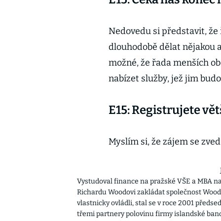
Nedovedu si představit, že ř
dlouhodobě dělat nějakou a
možné, že řada menších ob
nabízet služby, jež jim bud
E15: Registrujete vě
Myslím si, že zájem se zved
Vystudoval finance na pražské VŠE a MBA na
Richardu Woodovi zakládat společnost Wood & 
vlastnicky ovládli, stal se v roce 2001 předs
třemi partnery polovinu firmy islandské banc