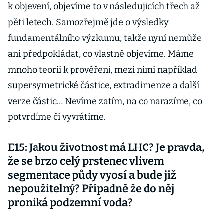
k objevení, objevíme to v následujících třech až
pěti letech. Samozřejmě jde o výsledky
fundamentálního výzkumu, takže nyní nemůže
ani předpokládat, co vlastně objevíme. Máme
mnoho teorií k prověření, mezi nimi například
supersymetrické částice, extradimenze a další
verze částic… Nevíme zatím, na co narazíme, co
potvrdíme či vyvrátíme.
E15: Jakou životnost má LHC? Je pravda,
že se brzo celý prstenec vlivem
segmentace půdy vyosí a bude již
nepoužitelný? Případně že do něj
proniká podzemní voda?