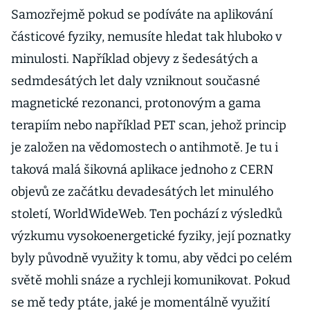
Samozřejmě pokud se podíváte na aplikování
částicové fyziky, nemusíte hledat tak hluboko v
minulosti. Například objevy z šedesátých a
sedmdesátých let daly vzniknout současné
magnetické rezonanci, protonovým a gama
terapiím nebo například PET scan, jehož princip
je založen na vědomostech o antihmotě. Je tu i
taková malá šikovná aplikace jednoho z CERN
objevů ze začátku devadesátých let minulého
století, WorldWideWeb. Ten pochází z výsledků
výzkumu vysokoenergetické fyziky, její poznatky
byly původně využity k tomu, aby vědci po celém
světě mohli snáze a rychleji komunikovat. Pokud
se mě tedy ptáte, jaké je momentálně využití