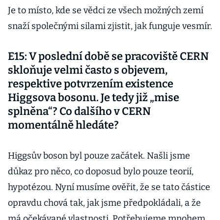
Je to místo, kde se vědci ze všech možných zemí
snaží společnými silami zjistit, jak funguje vesmír.
E15: V poslední době se pracoviště CERN
skloňuje velmi často s objevem,
respektive potvrzením existence
Higgsova bosonu. Je tedy již „mise
splněna“? Co dalšího v CERN
momentálně hledáte?
Higgsův boson byl pouze začátek. Našli jsme
důkaz pro něco, co doposud bylo pouze teorií,
hypotézou. Nyní musíme ověřit, že se tato částice
opravdu chová tak, jak jsme předpokládali, a že
má očekávané vlastnosti. Potřebujeme mnohem