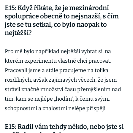
E15: Když říkáte, že je mezinárodní
spolupráce obecně to nejsnazší, s čím
jste se tu setkal, co bylo naopak to
nejtěžší?
Pro mě bylo například nejtěžší vybrat si, na
kterém experimentu vlastně chci pracovat.
Pracovali jsme a stále pracujeme na tolika
rozdílných, avšak zajímavých věcech, že jsem
strávil značné množství času přemýšlením nad
tím, kam se nejlépe „hodím“, k čemu svými
schopnostmi a znalostmi nelépe přispěji.
E15: Radil vám tehdy někdo, nebo jste si