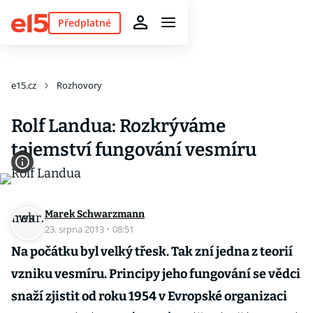
Předplatné
e15.cz
Rozhovory
Rolf Landua: Rozkrýváme
tajemství fungování vesmíru
Marek Schwarzmann
23. srpna 2013
·
08:51
Na počátku byl velký třesk. Tak zní jedna z teorií
vzniku vesmíru. Principy jeho fungování se vědci
snaží zjistit od roku 1954 v Evropské organizaci