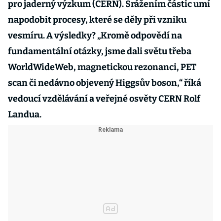
pro jaderný výzkum (CERN). Srážením částic umí
napodobit procesy, které se děly při vzniku
vesmíru. A výsledky? „Kromě odpovědí na
fundamentální otázky, jsme dali světu třeba
WorldWideWeb, magnetickou rezonanci, PET
scan či nedávno objevený Higgsův boson,“ říká
vedoucí vzdělávání a veřejné osvěty CERN Rolf
Landua.