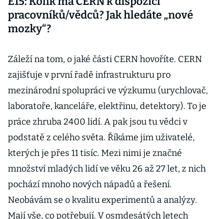
E15: Kolik má CERN k dispozici
pracovníků/vědců? Jak hledáte „nové
mozky“?
Záleží na tom, o jaké části CERN hovoříte. CERN
zajišťuje v první řadě infrastrukturu pro
mezinárodní spolupráci ve výzkumu (urychlovač,
laboratoře, kanceláře, elektřinu, detektory). To je
práce zhruba 2400 lidí. A pak jsou tu vědci v
podstatě z celého světa. Říkáme jim uživatelé,
kterých je přes 11 tisíc. Mezi nimi je značné
množství mladých lidí ve věku 26 až 27 let, z nich
pochází mnoho nových nápadů a řešení.
Neobávám se o kvalitu experimentů a analýzy.
Mají vše, co potřebují. V osmdesátých letech