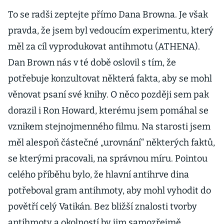
To se radši zeptejte přímo Dana Browna. Je však
pravda, že jsem byl vedoucím experimentu, který
měl za cíl vyprodukovat antihmotu (ATHENA).
Dan Brown nás v té době oslovil s tím, že
potřebuje konzultovat některá fakta, aby se mohl
věnovat psaní své knihy. O něco později sem pak
dorazil i Ron Howard, kterému jsem pomáhal se
vznikem stejnojmenného filmu. Na starosti jsem
měl alespoň částečné „urovnání“ některých faktů,
se kterými pracovali, na správnou míru. Pointou
celého příběhu bylo, že hlavní antihrve dina
potřeboval gram antihmoty, aby mohl vyhodit do
povětří celý Vatikán. Bez bližší znalosti tvorby
antihmoty a okolností by jim samozřejmě