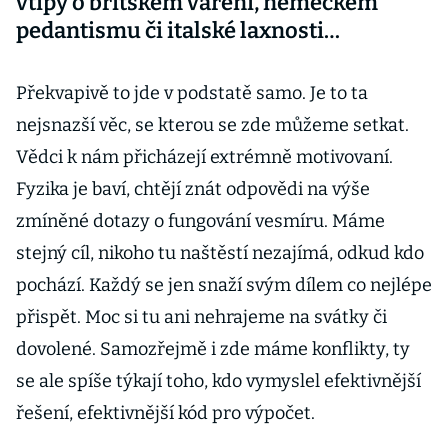
vtipy o britském vaření, německém
pedantismu či italské laxnosti…
Překvapivě to jde v podstatě samo. Je to ta
nejsnazší věc, se kterou se zde můžeme setkat.
Vědci k nám přicházejí extrémně motivovaní.
Fyzika je baví, chtějí znát odpovědi na výše
zmíněné dotazy o fungování vesmíru. Máme
stejný cíl, nikoho tu naštěstí nezajímá, odkud kdo
pochází. Každý se jen snaží svým dílem co nejlépe
přispět. Moc si tu ani nehrajeme na svátky či
dovolené. Samozřejmě i zde máme konflikty, ty
se ale spíše týkají toho, kdo vymyslel efektivnější
řešení, efektivnější kód pro výpočet.