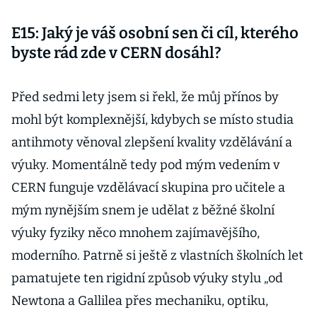
E15: Jaký je váš osobní sen či cíl, kterého
byste rád zde v CERN dosáhl?
Před sedmi lety jsem si řekl, že můj přínos by
mohl být komplexnější, kdybych se místo studia
antihmoty věnoval zlepšení kvality vzdělávání a
výuky. Momentálně tedy pod mým vedením v
CERN funguje vzdělávací skupina pro učitele a
mým nynějším snem je udělat z běžné školní
výuky fyziky něco mnohem zajímavějšího,
moderního. Patrně si ještě z vlastních školních let
pamatujete ten rigidní způsob výuky stylu „od
Newtona a Gallilea přes mechaniku, optiku,