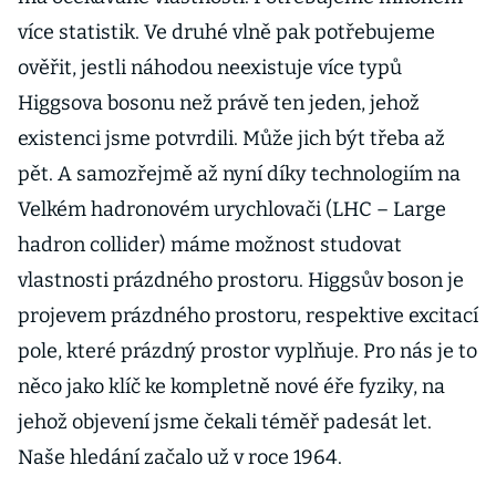
více statistik. Ve druhé vlně pak potřebujeme
ověřit, jestli náhodou neexistuje více typů
Higgsova bosonu než právě ten jeden, jehož
existenci jsme potvrdili. Může jich být třeba až
pět. A samozřejmě až nyní díky technologiím na
Velkém hadronovém urychlovači (LHC – Large
hadron collider) máme možnost studovat
vlastnosti prázdného prostoru. Higgsův boson je
projevem prázdného prostoru, respektive excitací
pole, které prázdný prostor vyplňuje. Pro nás je to
něco jako klíč ke kompletně nové éře fyziky, na
jehož objevení jsme čekali téměř padesát let.
Naše hledání začalo už v roce 1964.