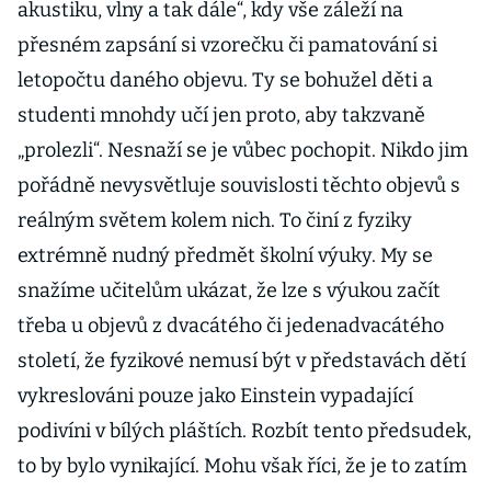
akustiku, vlny a tak dále“, kdy vše záleží na
přesném zapsání si vzorečku či pamatování si
letopočtu daného objevu. Ty se bohužel děti a
studenti mnohdy učí jen proto, aby takzvaně
„prolezli“. Nesnaží se je vůbec pochopit. Nikdo jim
pořádně nevysvětluje souvislosti těchto objevů s
reálným světem kolem nich. To činí z fyziky
extrémně nudný předmět školní výuky. My se
snažíme učitelům ukázat, že lze s výukou začít
třeba u objevů z dvacátého či jedenadvacátého
století, že fyzikové nemusí být v představách dětí
vykreslováni pouze jako Einstein vypadající
podivíni v bílých pláštích. Rozbít tento předsudek,
to by bylo vynikající. Mohu však říci, že je to zatím