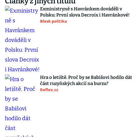
Články z jiných titulů
Exministryně s Havránkem dováděli v
Polsku: První slova Decroix i Havránkové!
Blesk politika
Hra o letiště. Proč by se Babišovi hodilo dát
část ruzyňských akcií na burzu?
Reflex.cz