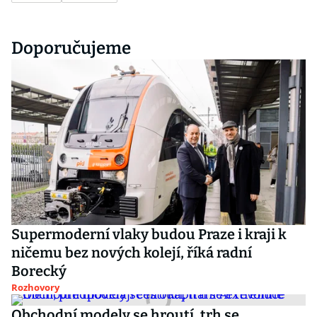
Doporučujeme
Supermoderní vlaky budou Praze i kraji k
ničemu bez nových kolejí, říká radní
Borecký
Rozhovory
Obchodní modely se hroutí, trh se