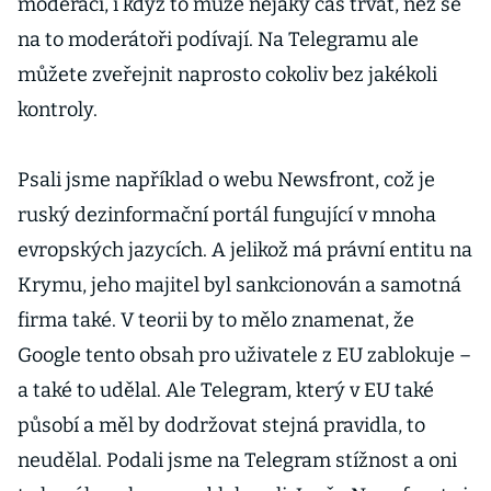
moderací, i když to může nějaký čas trvat, než se
na to moderátoři podívají. Na Telegramu ale
můžete zveřejnit naprosto cokoliv bez jakékoli
kontroly.
Psali jsme například o webu Newsfront, což je
ruský dezinformační portál fungující v mnoha
evropských jazycích. A jelikož má právní entitu na
Krymu, jeho majitel byl sankcionován a samotná
firma také. V teorii by to mělo znamenat, že
Google tento obsah pro uživatele z EU zablokuje –
a také to udělal. Ale Telegram, který v EU také
působí a měl by dodržovat stejná pravidla, to
neudělal. Podali jsme na Telegram stížnost a oni