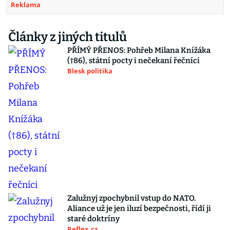
Reklama
Články z jiných titulů
PŘÍMÝ PŘENOS: Pohřeb Milana Knížáka
(†86), státní pocty i nečekaní řečníci
Blesk politika
Zalužnyj zpochybnil vstup do NATO.
Aliance už je jen iluzí bezpečnosti, řídí ji
staré doktríny
Reflex.cz