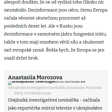
alespoň doufám, že se od vydání toho článku nic
nezměnilo. Dezinformace jsou něco, čemu Evropa
začala věnovat skutečnou pozornost až
posledních deset let. Ale v Rusku jsou
dezinformace v samotném jádru fungování státu,
takže v tom mají mnohem větší sílu a zkušenost
než evropské země. Řekla bych, že Evropa se jen
snaží držet krok.
Anastasiia Morozova
Ukrajinská investigativní novinářka Anastasiia Morozova.
|
Zdroj: e15 Martin Janas
Urajinská investigativní novinářka - začínala
jako reportérka místní televize v ukrajinském