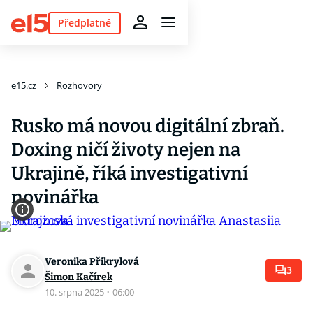
Předplatné
e15.cz
Rozhovory
Rusko má novou digitální zbraň.
Doxing ničí životy nejen na
Ukrajině, říká investigativní
novinářka
Veronika Přikrylová
3
Šimon Kačírek
10. srpna 2025
·
06:00