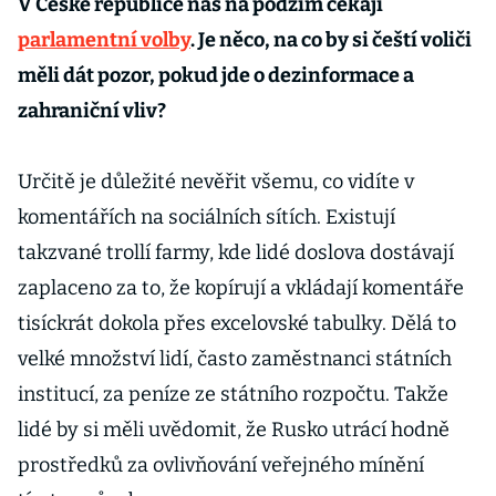
V České republice nás na podzim čekají
parlamentní volby
. Je něco, na co by si čeští voliči
měli dát pozor, pokud jde o dezinformace a
zahraniční vliv?
Určitě je důležité nevěřit všemu, co vidíte v
komentářích na sociálních sítích. Existují
takzvané trollí farmy, kde lidé doslova dostávají
zaplaceno za to, že kopírují a vkládají komentáře
tisíckrát dokola přes excelovské tabulky. Dělá to
velké množství lidí, často zaměstnanci státních
institucí, za peníze ze státního rozpočtu. Takže
lidé by si měli uvědomit, že Rusko utrácí hodně
prostředků za ovlivňování veřejného mínění