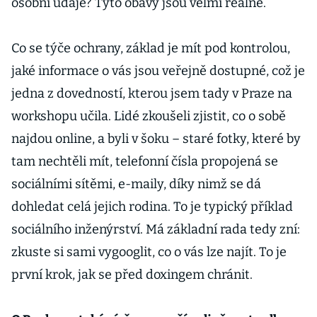
osobní údaje? Tyto obavy jsou velmi reálné.
Co se týče ochrany, základ je mít pod kontrolou,
jaké informace o vás jsou veřejně dostupné, což je
jedna z dovedností, kterou jsem tady v Praze na
workshopu učila. Lidé zkoušeli zjistit, co o sobě
najdou online, a byli v šoku – staré fotky, které by
tam nechtěli mít, telefonní čísla propojená se
sociálními sítěmi, e-maily, díky nimž se dá
dohledat celá jejich rodina. To je typický příklad
sociálního inženýrství. Má základní rada tedy zní:
zkuste si sami vygooglit, co o vás lze najít. To je
první krok, jak se před doxingem chránit.