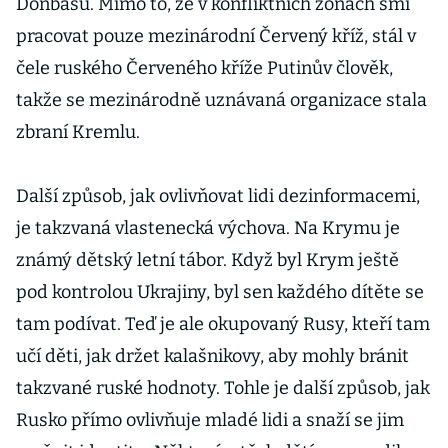
Donbasu. Mimo to, že v konfliktních zónách smí
pracovat pouze mezinárodní Červený kříž, stál v
čele ruského Červeného kříže Putinův člověk,
takže se mezinárodně uznávaná organizace stala
zbraní Kremlu.
Další způsob, jak ovlivňovat lidi dezinformacemi,
je takzvaná vlastenecká výchova. Na Krymu je
známý dětský letní tábor. Když byl Krym ještě
pod kontrolou Ukrajiny, byl sen každého dítěte se
tam podívat. Teď je ale okupovaný Rusy, kteří tam
učí děti, jak držet kalašnikovy, aby mohly bránit
takzvané ruské hodnoty. Tohle je další způsob, jak
Rusko přímo ovlivňuje mladé lidi a snaží se jim