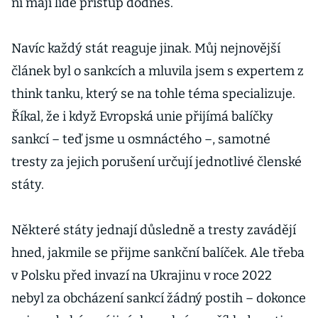
ní mají lidé přístup dodnes.
Navíc každý stát reaguje jinak. Můj nejnovější
článek byl o sankcích a mluvila jsem s expertem z
think tanku, který se na tohle téma specializuje.
Říkal, že i když Evropská unie přijímá balíčky
sankcí – teď jsme u osmnáctého –, samotné
tresty za jejich porušení určují jednotlivé členské
státy.
Některé státy jednají důsledně a tresty zavádějí
hned, jakmile se přijme sankční balíček. Ale třeba
v Polsku před invazí na Ukrajinu v roce 2022
nebyl za obcházení sankcí žádný postih – dokonce