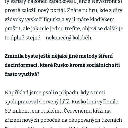
ty kanály nakonec zablokovali. Jenže Newsfront si
prostě založil nový portál. Znáte tu hru, kde z díry
vždycky vyskočí figurka a vy ji máte kladívkem
praštit, ale jakmile jednu trefíte, objeví se další? Je
to úplně stejné – nekonečný koloběh.
Zmínila byste ještě nějaké jiné metody šíření
dezinformací, které Rusko kromě sociálních sítí
často využívá?
Například jsme psali o případu, kdy s nimi
spolupracoval Červený kříž. Rusko loni vyčlenilo
6,7 milionu eur ruskému Červenému kříži na
zřízení nových poboček na okupovaných územích