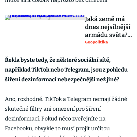
může šířit cokoliv naprosto bez omezení.
Jaká země má
dnes nejsilnější
armádu světa?
Jedna velmoc
Geopolitika
překonala Čínu
i Rusko
Řekla byste tedy, že některé sociální sítě,
například TikTok nebo Telegram, jsou z pohledu
šíření dezinformací nebezpečnější než jiné?
Ano, rozhodně. TikTok a Telegram nemají žádné
skutečné filtry ani omezení pro šíření
dezinformací. Pokud něco zveřejníte na
Facebooku, obvykle to musí projít určitou