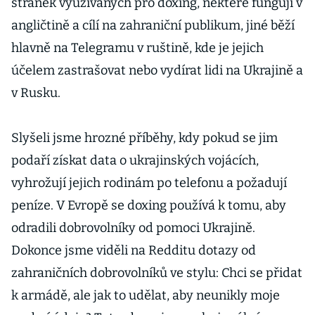
stránek využívaných pro doxing, některé fungují v
angličtině a cílí na zahraniční publikum, jiné běží
hlavně na Telegramu v ruštině, kde je jejich
účelem zastrašovat nebo vydírat lidi na Ukrajině a
v Rusku.
Slyšeli jsme hrozné příběhy, kdy pokud se jim
podaří získat data o ukrajinských vojácích,
vyhrožují jejich rodinám po telefonu a požadují
peníze. V Evropě se doxing používá k tomu, aby
odradili dobrovolníky od pomoci Ukrajině.
Dokonce jsme viděli na Redditu dotazy od
zahraničních dobrovolníků ve stylu: Chci se přidat
k armádě, ale jak to udělat, aby neunikly moje