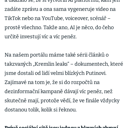
a ukázalo se, že si vytvořili AI platformu, kam jen
zadáte zprávu a ona sama vygeneruje video na
TikTok nebo na YouTube, voiceover, scénář –
prostě všechno. Takže ano, AI je něco, do čeho
určitě investují víc a víc peněz.
Na našem portálu máme také sérii článků o
takzvaných „Kremlin leaks“ – dokumentech, které
jsme dostali od lidí velmi blízkých Putinovi.
Zajímavé na tom je, že si do rozpočtů na
dezinformační kampaně dávají víc peněz, než
skutečně mají, protože vědí, že ve finále vždycky
dostanou tolik, kolik si řeknou.