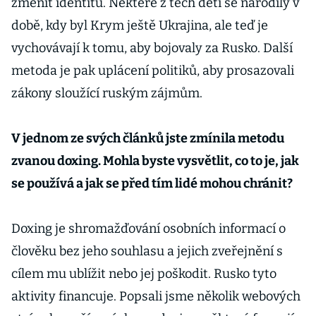
změnit identitu. Některé z těch dětí se narodily v
době, kdy byl Krym ještě Ukrajina, ale teď je
vychovávají k tomu, aby bojovaly za Rusko. Další
metoda je pak uplácení politiků, aby prosazovali
zákony sloužící ruským zájmům.
V jednom ze svých článků jste zmínila metodu
zvanou doxing. Mohla byste vysvětlit, co to je, jak
se používá a jak se před tím lidé mohou chránit?
Doxing je shromažďování osobních informací o
člověku bez jeho souhlasu a jejich zveřejnění s
cílem mu ublížit nebo jej poškodit. Rusko tyto
aktivity financuje. Popsali jsme několik webových