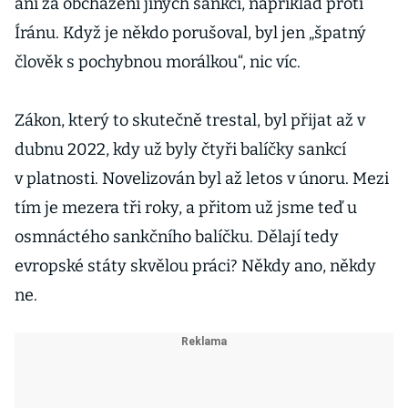
ani za obcházení jiných sankcí, například proti
Íránu. Když je někdo porušoval, byl jen „špatný
člověk s pochybnou morálkou“, nic víc.
Zákon, který to skutečně trestal, byl přijat až v
dubnu 2022, kdy už byly čtyři balíčky sankcí
v platnosti. Novelizován byl až letos v únoru. Mezi
tím je mezera tři roky, a přitom už jsme teď u
osmnáctého sankčního balíčku. Dělají tedy
evropské státy skvělou práci? Někdy ano, někdy
ne.