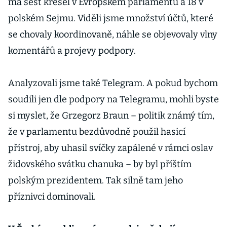
má šest křesel v Evropském parlamentu a 18 v
polském Sejmu. Viděli jsme množství účtů, které
se chovaly koordinovaně, náhle se objevovaly vlny
komentářů a projevy podpory.
Analyzovali jsme také Telegram. A pokud bychom
soudili jen dle podpory na Telegramu, mohli byste
si myslet, že Grzegorz Braun – politik známý tím,
že v parlamentu bezdůvodně použil hasicí
přístroj, aby uhasil svíčky zapálené v rámci oslav
židovského svátku chanuka – by byl příštím
polským prezidentem. Tak silně tam jeho
příznivci dominovali.