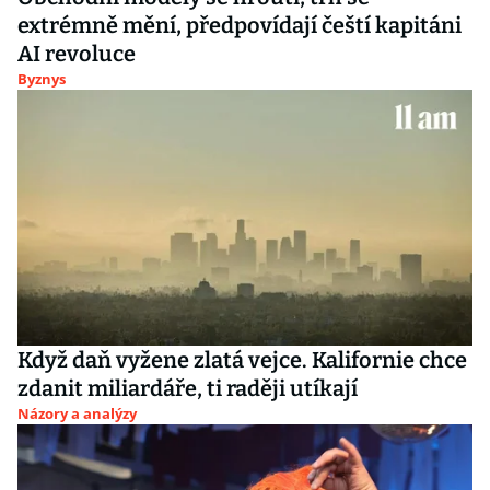
extrémně mění, předpovídají čeští kapitáni
AI revoluce
Byznys
Když daň vyžene zlatá vejce. Kalifornie chce
zdanit miliardáře, ti raději utíkají
Názory a analýzy