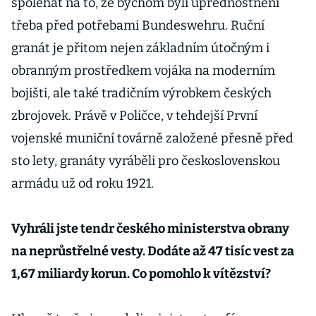
spoléhat na to, že bychom byli upřednostnění
třeba před potřebami Bundeswehru. Ruční
granát je přitom nejen základním útočným i
obranným prostředkem vojáka na moderním
bojišti, ale také tradičním výrobkem českých
zbrojovek. Právě v Poličce, v tehdejší První
vojenské muniční továrně založené přesně před
sto lety, granáty vyráběli pro československou
armádu už od roku 1921.
Vyhráli jste tendr českého ministerstva obrany
na neprůstřelné vesty. Dodáte až 47 tisíc vest za
1,67 miliardy korun. Co pomohlo k vítězství?