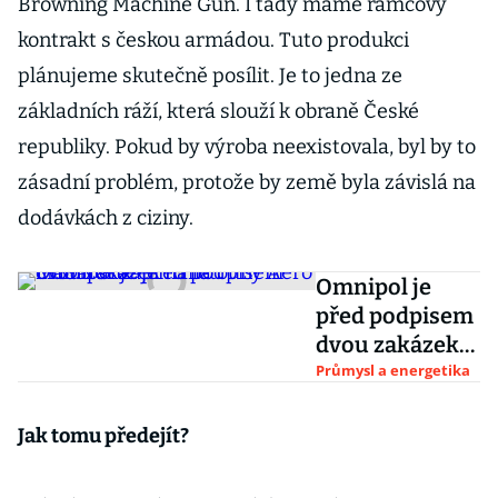
Browning Machine Gun. I tady máme rámcový
kontrakt s českou armádou. Tuto produkci
plánujeme skutečně posílit. Je to jedna ze
základních ráží, která slouží k obraně České
republiky. Pokud by výroba neexistovala, byl by to
zásadní problém, protože by země byla závislá na
dodávkách z ciziny.
Omnipol je
před podpisem
dvou zakázek
na letouny
Průmysl a energetika
Aero L-39NG.
Zájem má i
Jak tomu předejít?
Maďarsko