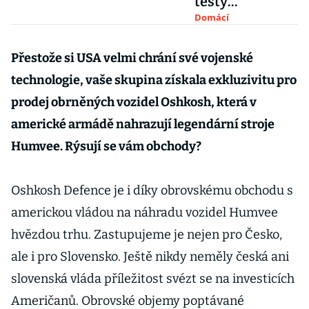
testy
obrněnců,
Domácí
mnohamiliardo
vá zakázka
Přestože si USA velmi chrání své vojenské
nabere další
technologie, vaše skupina získala exkluzivitu pro
skluz
prodej obrněných vozidel Oshkosh, která v
americké armádě nahrazují legendární stroje
Humvee. Rýsují se vám obchody?
Oshkosh Defence je i díky obrovskému obchodu s
americkou vládou na náhradu vozidel Humvee
hvězdou trhu. Zastupujeme je nejen pro Česko,
ale i pro Slovensko. Ještě nikdy neměly česká ani
slovenská vláda příležitost svézt se na investicích
Američanů. Obrovské objemy poptávané