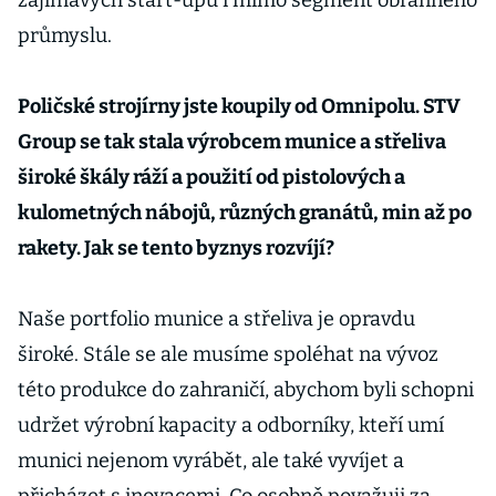
zajímavých start-upů i mimo segment obranného
průmyslu.
Poličské strojírny jste koupily od Omnipolu. STV
Group se tak stala výrobcem munice a střeliva
široké škály ráží a použití od pistolových a
kulometných nábojů, různých granátů, min až po
rakety. Jak se tento byznys rozvíjí?
Naše portfolio munice a střeliva je opravdu
široké. Stále se ale musíme spoléhat na vývoz
této produkce do zahraničí, abychom byli schopni
udržet výrobní kapacity a odborníky, kteří umí
munici nejenom vyrábět, ale také vyvíjet a