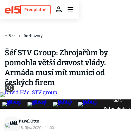
Předplatné
e15.cz
Rozhovory
Šéf STV Group: Zbrojařům by
pomohla větší dravost vlády.
Armáda musí mít munici od
českých firem
5
Fotogalerie
Pavel Otto
18. října 2020
·
11:00