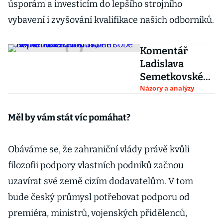
úsporám a investicím do lepšího strojního
vybavení i zvyšování kvalifikace našich odborníků.
Komentář
Ladislava
Semetkovskéh
o: Slibem NATO
Názory a analýzy
nezarmoutíš,
ale sobě
Měl by vám stát víc pomáhat?
nepomůžeš
Obáváme se, že zahraniční vlády právě kvůli
filozofii podpory vlastních podniků začnou
uzavírat své země cizím dodavatelům. V tom
bude český průmysl potřebovat podporu od
premiéra, ministrů, vojenských přidělenců,