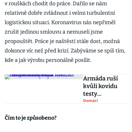
v rouškách chodit do práce. Dařilo se nám
relativně dobře zvládnout i velmi turbulentní
logistickou situaci. Koronavirus nás nepřiměl
zrušit jedinou smlouvu a nemuseli jsme
propouštět. Práce je naštěstí stále dost, možná
dokonce víc než před krizí. Zabýváme se spíš tím,
kde a jak výrobu personálně posílit.
Armáda ruší
kvůli kovidu
testy
obrněnců,
Domácí
mnohamiliardo
vá zakázka
Čím to je způsobeno?
nabere další