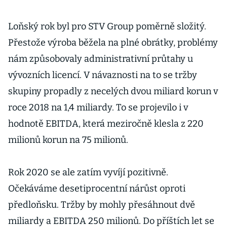
Loňský rok byl pro STV Group poměrně složitý.
Přestože výroba běžela na plné obrátky, problémy
nám způsobovaly administrativní průtahy u
vývozních licencí. V návaznosti na to se tržby
skupiny propadly z necelých dvou miliard korun v
roce 2018 na 1,4 miliardy. To se projevilo i v
hodnotě EBITDA, která meziročně klesla z 220
milionů korun na 75 milionů.
Rok 2020 se ale zatím vyvíjí pozitivně.
Očekáváme desetiprocentní nárůst oproti
předloňsku. Tržby by mohly přesáhnout dvě
miliardy a EBITDA 250 milionů. Do příštích let se