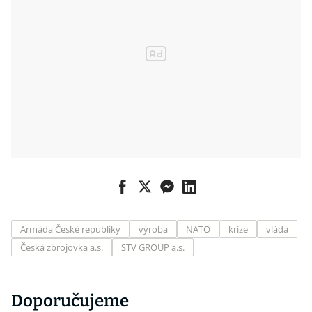
Armáda České republiky
výroba
NATO
krize
vláda
Česká zbrojovka a.s.
STV GROUP a.s.
Doporučujeme