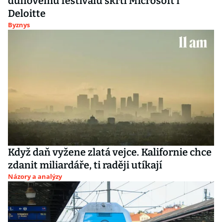
duhovému festivalu škrtl Microsoft i
Deloitte
Byznys
Když daň vyžene zlatá vejce. Kalifornie chce
zdanit miliardáře, ti raději utíkají
Názory a analýzy