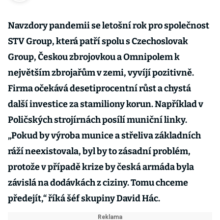
Navzdory pandemii se letošní rok pro společnost
STV Group, která patří spolu s Czechoslovak
Group, Českou zbrojovkou a Omnipolem k
největším zbrojařům v zemi, vyvíjí pozitivně.
Firma očekává desetiprocentní růst a chystá
další investice za stamiliony korun. Například v
Poličských strojírnách posílí muniční linky.
„Pokud by výroba munice a střeliva základních
ráží neexistovala, byl by to zásadní problém,
protože v případě krize by česká armáda byla
závislá na dodávkách z ciziny. Tomu chceme
předejít,“ říká šéf skupiny David Hác.