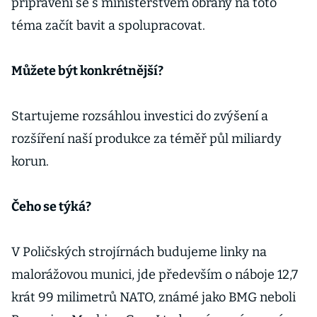
připraveni se s ministerstvem obrany na toto
téma začít bavit a spolupracovat.
Můžete být konkrétnější?
Startujeme rozsáhlou investici do zvýšení a
rozšíření naší produkce za téměř půl miliardy
korun.
Čeho se týká?
V Poličských strojírnách budujeme linky na
malorážovou munici, jde především o náboje 12,7
krát 99 milimetrů NATO, známé jako BMG neboli