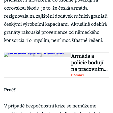
přicházet s inovacemi. Co osobně považuji za
obrovskou škodu, je to, že česká armáda
rezignovala na zajištění dodávek ručních granátů
českými výrobními kapacitami. Aktuálně odebírá
granáty rakouské provenience od německého
konsorcia. To, myslím, není moc šťastné řešení.
Armáda a
policie bodují
na pracovním
trhu. Vojáci po
Domácí
letech dosáhli
náborového
Proč?
limitu
V případě bezpečnostní krize se nemůžeme