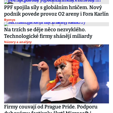
PPF spojila síly s globálním hráčem. Nový
podnik povede provoz O2 areny i Fora Karlín
Byznys
Na trzích se děje něco nezvyklého.
Technologické firmy shánějí miliardy
Názory a analýzy
Firmy couvají od Prague Pride. Podporu