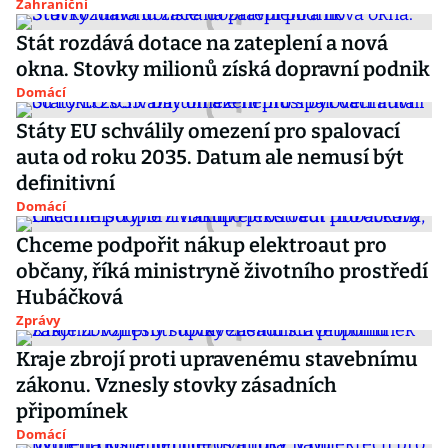
Zahraniční
Stát rozdává dotace na zateplení a nová
okna. Stovky milionů získá dopravní podnik
Domácí
Státy EU schválily omezení pro spalovací
auta od roku 2035. Datum ale nemusí být
definitivní
Domácí
Chceme podpořit nákup elektroaut pro
občany, říká ministryně životního prostředí
Hubáčková
Zprávy
Kraje zbrojí proti upravenému stavebnímu
zákonu. Vznesly stovky zásadních
připomínek
Domácí