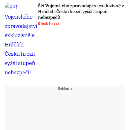
Šéf Vojenského zpravodajství exkluzivně v
Hráčích: Česku hrozil vyšší stupeň
nebezpečí!
Blesk hráči