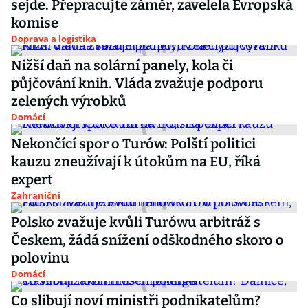
sejde. Přepracujte záměr, zavelela Evropská
komise
Doprava a logistika
Nižší daň na solární panely, kola či
půjčování knih. Vláda zvažuje podporu
zelených výrobků
Domácí
Nekončící spor o Turów: Polští politici
kauzu zneužívají k útokům na EU, říká
expert
Zahraniční
Polsko zvažuje kvůli Turówu arbitráž s
Českem, žádá snížení odškodného skoro o
polovinu
Domácí
Co slibují noví ministři podnikatelům?