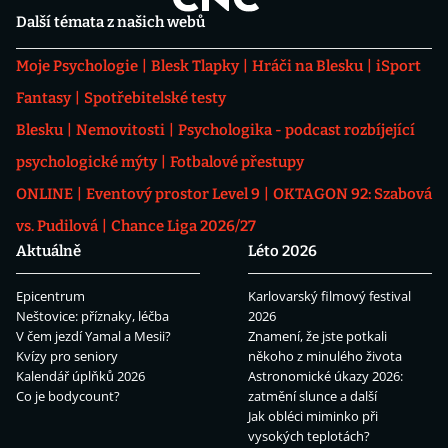
Další témata z našich webů
Moje Psychologie
Blesk Tlapky
Hráči na Blesku
iSport
Fantasy
Spotřebitelské testy
Blesku
Nemovitosti
Psychologika - podcast rozbíjející
psychologické mýty
Fotbalové přestupy
ONLINE
Eventový prostor Level 9
OKTAGON 92: Szabová
vs. Pudilová
Chance Liga 2026/27
Aktuálně
Léto 2026
Epicentrum
Karlovarský filmový festival
Neštovice: příznaky, léčba
2026
V čem jezdí Yamal a Mesii?
Znamení, že jste potkali
Kvízy pro seniory
někoho z minulého života
Kalendář úplňků 2026
Astronomické úkazy 2026:
Co je bodycount?
zatmění slunce a další
Jak obléci miminko při
vysokých teplotách?