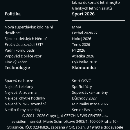
Jak na dokonalé letní mojito
6 lehkých letních salátů
Politika
Sport 2026
Nová superdávka: kdo na ní
MMA
dosáhne?
Fotbal 2026/27
Sjezd sudetských Němců
Hokej 2026
Proč vláda zavádí EET?
Tenis 2026
Padni komu padni
F1 2026
Výpověď z práce vzor
Atletika 2026
Divoký kačer
Cyklistika 2026
Technologie
Ekonomika
SpaceX na burze
Smrt OSVČ
Nejlepší telefony
Spořicí účty
Nejlepší AI zdarma
Superdávka – změny
Nejlepší chytré hodinky
Důchody 2027
Nejlepší VPN – srovnání
Minimální mzda 2027
Netflix filmy a seriály
Senior Pas – slevy
© 2001 - 2026 Copyright
CZECH NEWS CENTER a.s.
se sídlem náměstí Marie Schmolkové 3493/1, 100 00 Praha 10 -
Strašnice, IČO: 02346826, zapsána v OR, sp.zn. B 19490 a dodavatelé