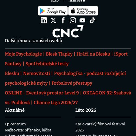
RSS
Kariéra
Další témata z našich webů
Moje Psychologie
Blesk Tlapky
Hráči na Blesku
iSport
Fantasy
Spotřebitelské testy
Blesku
Nemovitosti
Psychologika - podcast rozbíjející
psychologické mýty
Fotbalové přestupy
ONLINE
Eventový prostor Level 9
OKTAGON 92: Szabová
vs. Pudilová
Chance Liga 2026/27
Aktuálně
Léto 2026
Epicentrum
Karlovarský filmový festival
Neštovice: příznaky, léčba
2026