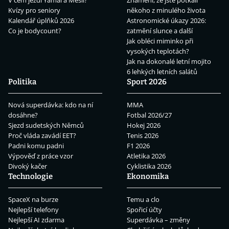
V čem jezdí Yamal a Mesii?
Znamení, že jste potkali
Kvízy pro seniory
někoho z minulého života
Kalendář úplňků 2026
Astronomické úkazy 2026:
Co je bodycount?
zatmění slunce a další
Jak obléci miminko při
vysokých teplotách?
Jak na dokonalé letní mojito
6 lehkých letních salátů
Politika
Sport 2026
Nová superdávka: kdo na ní
MMA
dosáhne?
Fotbal 2026/27
Sjezd sudetských Němců
Hokej 2026
Proč vláda zavádí EET?
Tenis 2026
Padni komu padni
F1 2026
Výpověď z práce vzor
Atletika 2026
Divoký kačer
Cyklistika 2026
Technologie
Ekonomika
SpaceX na burze
Temu a clo
Nejlepší telefony
Spořicí účty
Nejlepší AI zdarma
Superdávka – změny