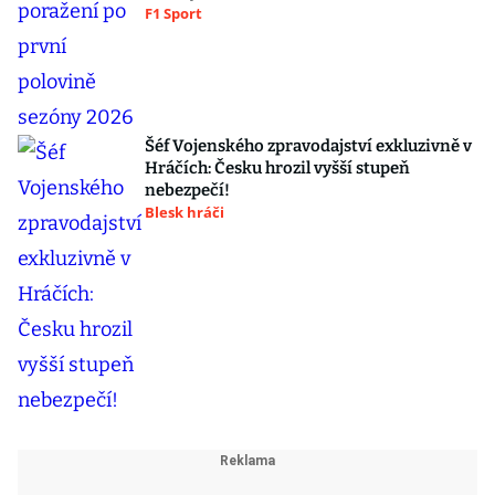
F1 Sport
Šéf Vojenského zpravodajství exkluzivně v
Hráčích: Česku hrozil vyšší stupeň
nebezpečí!
Blesk hráči