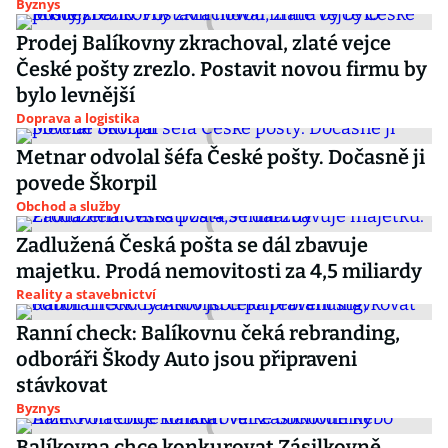
Byznys
Prodej Balíkovny zkrachoval, zlaté vejce
České pošty zrezlo. Postavit novou firmu by
bylo levnější
Doprava a logistika
Metnar odvolal šéfa České pošty. Dočasně ji
povede Škorpil
Obchod a služby
Zadlužená Česká pošta se dál zbavuje
majetku. Prodá nemovitosti za 4,5 miliardy
Reality a stavebnictví
Ranní check: Balíkovnu čeká rebranding,
odboráři Škody Auto jsou připraveni
stávkovat
Byznys
Balíkovna chce konkurovat Zásilkovně