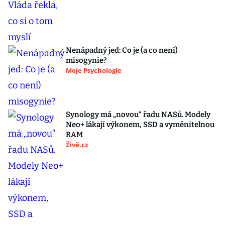
Nenápadný jed: Co je (a co není)
misogynie?
Moje Psychologie
Synology má „novou“ řadu NASů. Modely
Neo+ lákají výkonem, SSD a vyměnitelnou
RAM
Živě.cz