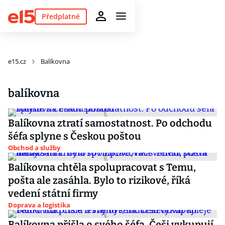
Předplatné
e15.cz
Balíkovna
balíkovna
Balíkovna ztratí samostatnost. Po odchodu
šéfa splyne s Českou poštou
Obchod a služby
Balíkovna chtěla spolupracovat s Temu,
pošta ale zasáhla. Bylo to rizikové, říká
vedení státní firmy
Doprava a logistika
Balíkovna přišla o svého šéfa. Češi vykupují