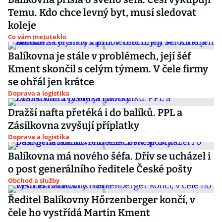
Temu. Kdo chce levný byt, musí sledovat
koleje
Co vám (ne)uteklo
Balíkovna je stále v problémech, její šéf
Kment skončil s celým týmem. V čele firmy
se ohřál jen krátce
Doprava a logistika
Dražší nafta přetéká i do balíků. PPL a
Zásilkovna zvyšují příplatky
Doprava a logistika
Balíkovna má nového šéfa. Dřív se ucházel i
o post generálního ředitele České pošty
Obchod a služby
Ředitel Balíkovny Hőrzenberger končí, v
čele ho vystřídá Martin Kment