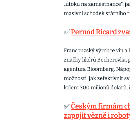
„útoku na zaměstnance“, ja
masivní schodek státního r
✅
Pernod Ricard zva
Francouzský výrobce vín a 
značky likérů Becherovka, 
agentura Bloomberg. Nápoj
možnosti, jak zefektivnit s
kolem 300 milionů dolarů, 
✅
Českým firmám chyb
zapojit vězně i robot