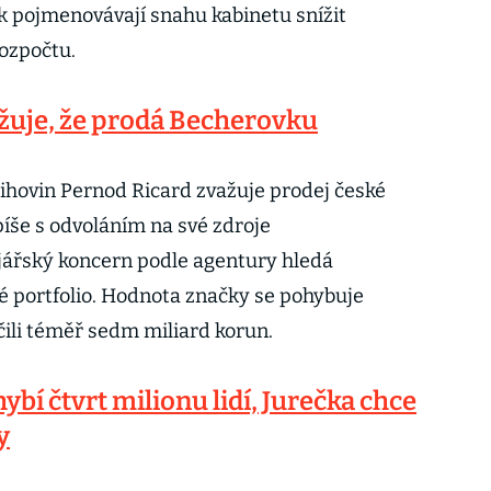
k pojmenovávají snahu kabinetu snížit
ozpočtu.
žuje, že prodá Becherovku
lihovin Pernod Ricard zvažuje prodej české
píše s odvoláním na své zdroje
ářský koncern podle agentury hledá
vé portfolio. Hodnota značky se pohybuje
čili téměř sedm miliard korun.
í čtvrt milionu lidí, Jurečka chce
y