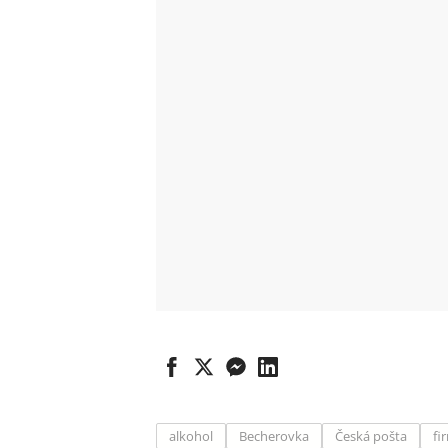
alkohol
Becherovka
Česká pošta
fi