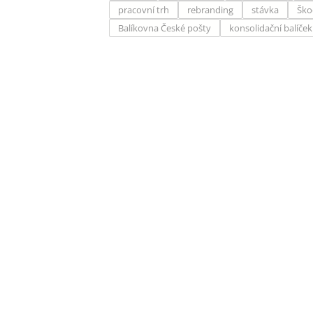
pracovní trh
rebranding
stávka
Ško
Balíkovna České pošty
konsolidační balíček