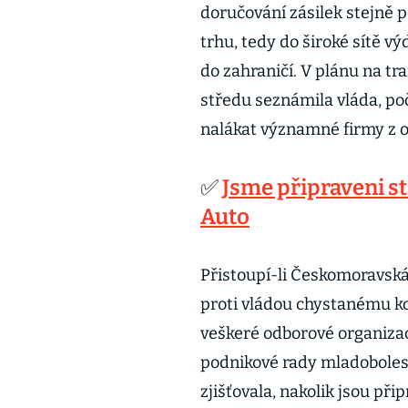
doručování zásilek stejně 
trhu, tedy do široké sítě 
do zahraničí. V plánu na tr
středu seznámila vláda, po
nalákat významné firmy z 
✅
Jsme připraveni st
Auto
Přistoupí-li Českomoravsk
proti vládou chystanému ko
veškeré odborové organiza
podnikové rady mladoboles
zjišťovala, nakolik jsou př