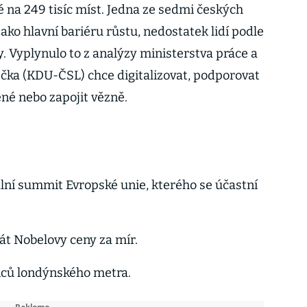
é na 249 tisíc míst. Jedna ze sedmi českých
ako hlavní bariéru růstu, nedostatek lidí podle
. Vyplynulo to z analýzy ministerstva práce a
rečka (KDU-ČSL) chce digitalizovat, podporovat
ené nebo zapojit vězně.
lní summit Evropské unie, kterého se účastní
t Nobelovy ceny za mír.
ců londýnského metra.