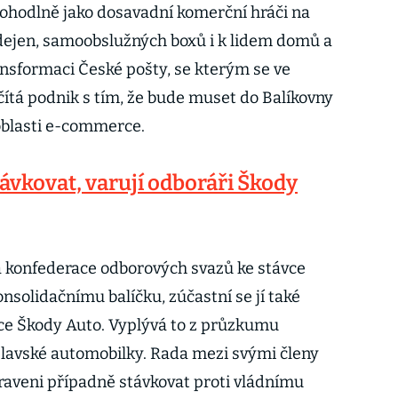
pohodlně jako dosavadní komerční hráči na
výdejen, samoobslužných boxů i k lidem domů a
ansformaci České pošty, se kterým se ve
čítá podnik s tím, že bude muset do Balíkovny
oblasti e-commerce.
ávkovat, varují odboráři Škody
á konfederace odborových svazů ke stávce
nsolidačnímu balíčku, zúčastní se jí také
ce Škody Auto. Vyplývá to z průzkumu
lavské automobilky. Rada mezi svými členy
ipraveni případně stávkovat proti vládnímu