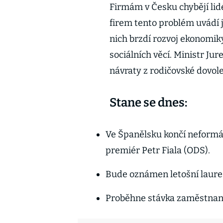
Firmám v Česku chybějí lid
firem tento problém uvádí j
nich brzdí rozvoj ekonomiky
sociálních věcí. Ministr Ju
návraty z rodičovské dovol
Stane se dnes:
Ve Španělsku končí neformá
premiér Petr Fiala (ODS).
Bude oznámen letošní laureá
Proběhne stávka zaměstnan