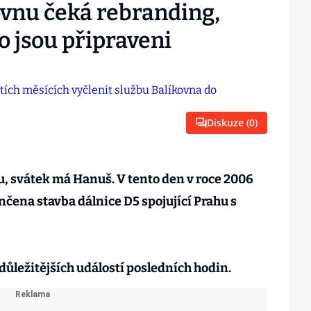
ovnu čeká rebranding,
o jsou připraveni
Diskuze (
0
)
ku, svátek má Hanuš. V tento den v roce 2006
nčena stavba dálnice D5 spojující Prahu s
důležitějších událostí posledních hodin.