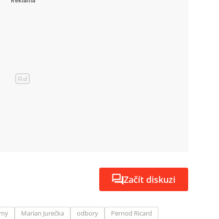
Začít diskuzi
rmy
Marian Jurečka
odbory
Pernod Ricard