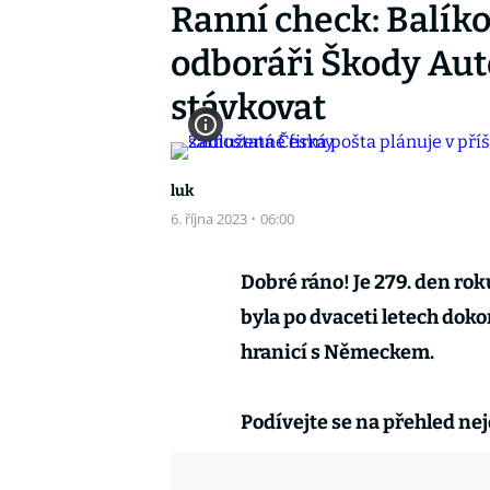
Ranní check: Balík
odboráři Škody Aut
stávkovat
luk
6. října 2023
·
06:00
Dobré ráno! Je 279. den ro
byla po dvaceti letech doko
hranicí s Německem.
Podívejte se na přehled nej