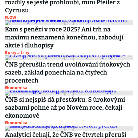
rozdíly se ještě prohloubí, míní Pfeiler z
Cyrrusu
FLOW
Kam s penězi v roce 2025? Ani trh na
maximu neznamená konečnou, zabodují
akcie i dluhopisy
Burzy a trhy
ČNB přerušila trend uvolňování útokových
sazeb, základ ponechala na čtyřech
procentech
Ekonomika
ČNB si nejspíš dá přestávku. S úrokovými
sazbami pohne až po Novém roce, čekají
ekonomové
Ekonomika
Analytici čekají, že ČNB ve čtvrtek přeruší