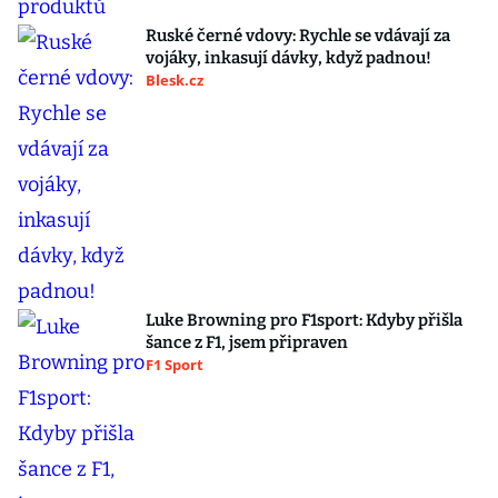
Ruské černé vdovy: Rychle se vdávají za
vojáky, inkasují dávky, když padnou!
Blesk.cz
Luke Browning pro F1sport: Kdyby přišla
šance z F1, jsem připraven
F1 Sport