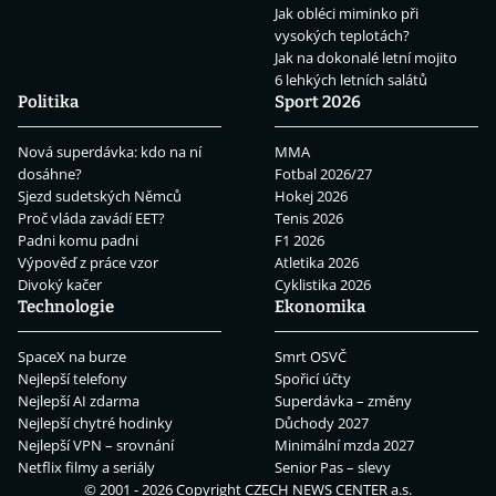
Jak obléci miminko při
vysokých teplotách?
Jak na dokonalé letní mojito
6 lehkých letních salátů
Politika
Sport 2026
Nová superdávka: kdo na ní
MMA
dosáhne?
Fotbal 2026/27
Sjezd sudetských Němců
Hokej 2026
Proč vláda zavádí EET?
Tenis 2026
Padni komu padni
F1 2026
Výpověď z práce vzor
Atletika 2026
Divoký kačer
Cyklistika 2026
Technologie
Ekonomika
SpaceX na burze
Smrt OSVČ
Nejlepší telefony
Spořicí účty
Nejlepší AI zdarma
Superdávka – změny
Nejlepší chytré hodinky
Důchody 2027
Nejlepší VPN – srovnání
Minimální mzda 2027
Netflix filmy a seriály
Senior Pas – slevy
© 2001 - 2026 Copyright
CZECH NEWS CENTER a.s.