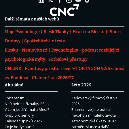
Další témata z našich webů
Moje Psychologie
Blesk Tlapky
Hráči na Blesku
iSport
Fantasy
Spotřebitelské testy
Blesku
Nemovitosti
Psychologika - podcast rozbíjející
psychologické mýty
Fotbalové přestupy
ONLINE
Eventový prostor Level 9
OKTAGON 92: Szabová
vs. Pudilová
Chance Liga 2026/27
Aktuálně
Léto 2026
Epicentrum
Karlovarský filmový festival
Neštovice: příznaky, léčba
2026
V čem jezdí Yamal a Mesii?
Znamení, že jste potkali
Kvízy pro seniory
někoho z minulého života
Kalendář úplňků 2026
Astronomické úkazy 2026:
Co je bodycount?
zatmění slunce a další