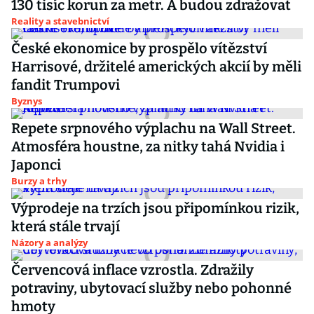
130 tisíc korun za metr. A budou zdražovat
Reality a stavebnictví
České ekonomice by prospělo vítězství
Harrisové, držitelé amerických akcií by měli
fandit Trumpovi
Byznys
Repete srpnového výplachu na Wall Street.
Atmosféra houstne, za nitky tahá Nvidia i
Japonci
Burzy a trhy
Výprodeje na trzích jsou připomínkou rizik,
která stále trvají
Názory a analýzy
Červencová inflace vzrostla. Zdražily
potraviny, ubytovací služby nebo pohonné
hmoty