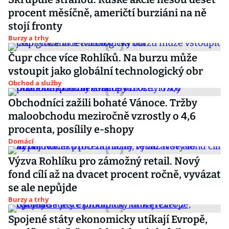
procent měsíčně, američtí burziáni na ně
stojí fronty
Burzy a trhy
Čupr chce více Rohlíků. Na burzu může
vstoupit jako globální technologický obr
Obchod a služby
Obchodníci zažili bohaté Vánoce. Tržby
maloobchodu meziročně vzrostly o 4,6
procenta, posílily e-shopy
Domácí
Výzva Rohlíku pro zámožný retail. Nový
fond cílí až na dvacet procent ročně, vyvázat
se ale nepůjde
Burzy a trhy
Spojené státy ekonomicky utíkají Evropě,