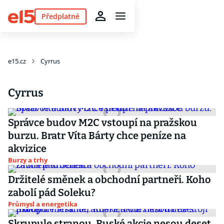
Předplatné
e15.cz
Cyrrus
Cyrrus
Správce budov M2C vstoupí na pražskou
burzu. Bratr Víta Bárty chce peníze na
akvizice
Burzy a trhy
Držitelé směnek a obchodní partneři. Koho
zabolí pád Soleku?
Průmysl a energetika
Skrupule stranou. Ruské akcie nesou deset