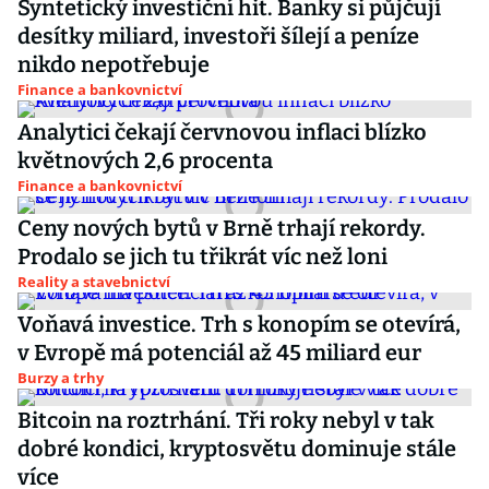
Syntetický investiční hit. Banky si půjčují
desítky miliard, investoři šílejí a peníze
nikdo nepotřebuje
Finance a bankovnictví
Analytici čekají červnovou inflaci blízko
květnových 2,6 procenta
Finance a bankovnictví
Ceny nových bytů v Brně trhají rekordy.
Prodalo se jich tu třikrát víc než loni
Reality a stavebnictví
Voňavá investice. Trh s konopím se otevírá,
v Evropě má potenciál až 45 miliard eur
Burzy a trhy
Bitcoin na roztrhání. Tři roky nebyl v tak
dobré kondici, kryptosvětu dominuje stále
více