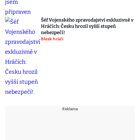
Šéf Vojenského zpravodajství exkluzivně v
Hráčích: Česku hrozil vyšší stupeň
nebezpečí!
Blesk hráči