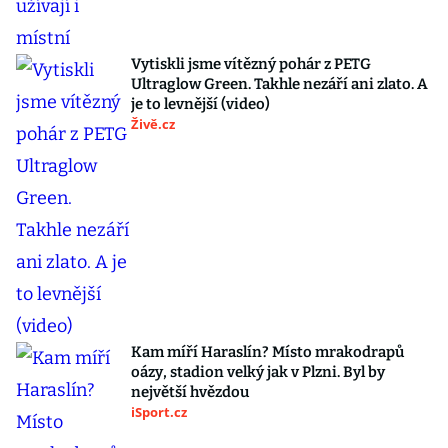
Vytiskli jsme vítězný pohár z PETG
Ultraglow Green. Takhle nezáří ani zlato. A
je to levnější (video)
Živě.cz
Kam míří Haraslín? Místo mrakodrapů
oázy, stadion velký jak v Plzni. Byl by
největší hvězdou
iSport.cz