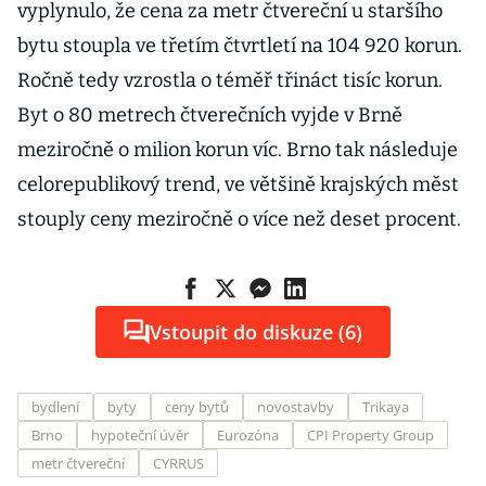
vyplynulo, že cena za metr čtvereční u staršího
bytu stoupla ve třetím čtvrtletí na 104 920 korun.
Ročně tedy vzrostla o téměř třináct tisíc korun.
Byt o 80 metrech čtverečních vyjde v Brně
meziročně o milion korun víc. Brno tak následuje
celorepublikový trend, ve většině krajských měst
stouply ceny meziročně o více než deset procent.
Vstoupit do diskuze (6)
bydlení
byty
ceny bytů
novostavby
Trikaya
Brno
hypoteční úvěr
Eurozóna
CPI Property Group
metr čtvereční
CYRRUS