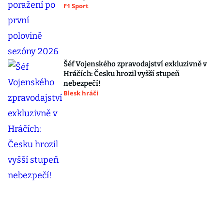
F1 Sport
Šéf Vojenského zpravodajství exkluzivně v
Hráčích: Česku hrozil vyšší stupeň
nebezpečí!
Blesk hráči