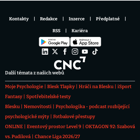
Kontakty
Redakce
Inzerce
Předplatné
RSS
Kariéra
Další témata z našich webů
Moje Psychologie
Blesk Tlapky
Hráči na Blesku
iSport
Fantasy
Spotřebitelské testy
Blesku
Nemovitosti
Psychologika - podcast rozbíjející
psychologické mýty
Fotbalové přestupy
ONLINE
Eventový prostor Level 9
OKTAGON 92: Szabová
vs. Pudilová
Chance Liga 2026/27