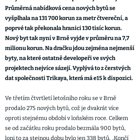
Průměrná nabídková cena nových bytů se
vyšplhala na 131 700 korun za metr čtvereční, a
poprvé tak překonala hranici 130 tisíc korun.
Nový byt tak nyní v Brně vyjde v průměru na 7,7
milionu korun. Na dračku jdou zejména nejmenší
byty, na které ostatně developeři ve svých
projektech nejvíce sázejí. Vyplývá to z čerstvých
dat společnosti Trikaya, která má e15 k dispozici.
Ve třetím čtvrtletí letošního roku se v Brně
prodalo 275 nových bytů, což je dvakrát více
oproti stejnému období v loňském roce. Celkem
se od začátku roku prodalo bezmála 900 bytů,
loni to za stejnou dobu bylo jen 338 bytů. „Končí