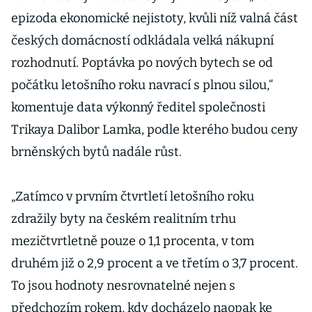
epizoda ekonomické nejistoty, kvůli níž valná část
českých domácností odkládala velká nákupní
rozhodnutí. Poptávka po nových bytech se od
počátku letošního roku navrací s plnou silou,“
komentuje data výkonný ředitel společnosti
Trikaya Dalibor Lamka, podle kterého budou ceny
brněnských bytů nadále růst.
„Zatímco v prvním čtvrtletí letošního roku
zdražily byty na českém realitním trhu
mezičtvrtletně pouze o 1,1 procenta, v tom
druhém již o 2,9 procent a ve třetím o 3,7 procent.
To jsou hodnoty nesrovnatelné nejen s
předchozím rokem, kdy docházelo naopak ke