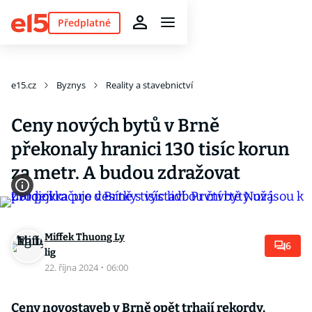
Předplatné
e15.cz
Byznys
Reality a stavebnictví
Ceny nových bytů v Brně
překonaly hranici 130 tisíc korun
za metr. A budou zdražovat
Miffek Thuong Ly
6
lig
22. října 2024
·
06:00
Ceny novostaveb v Brně opět trhají rekordy.