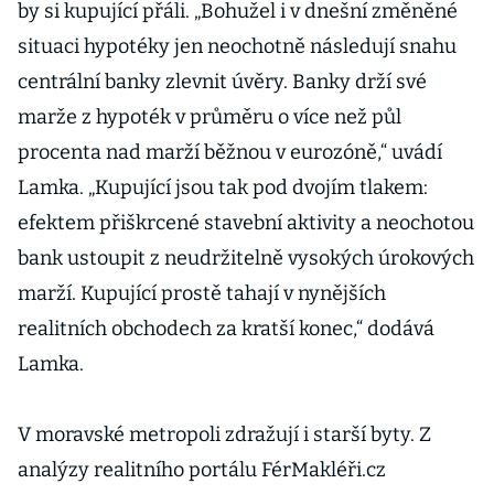
by si kupující přáli. „Bohužel i v dnešní změněné
situaci hypotéky jen neochotně následují snahu
centrální banky zlevnit úvěry. Banky drží své
marže z hypoték v průměru o více než půl
procenta nad marží běžnou v eurozóně,“ uvádí
Lamka. „Kupující jsou tak pod dvojím tlakem:
efektem přiškrcené stavební aktivity a neochotou
bank ustoupit z neudržitelně vysokých úrokových
marží. Kupující prostě tahají v nynějších
realitních obchodech za kratší konec,“ dodává
Lamka.
V moravské metropoli zdražují i starší byty. Z
analýzy realitního portálu FérMakléři.cz