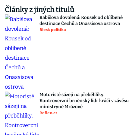
Články z jiných titulů
Babišova dovolená: Kousek od oblíbené
destinace Čechů a Onassisova ostrova
Blesk politika
Motoristé sázejí na přeběhlíky.
Kontroverzní brněnský lídr kráčí v závěsu
ministryně Mrázové
Reflex.cz