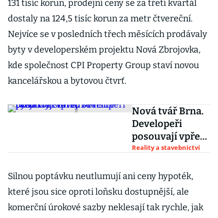
131 tisíc korun, prodejní ceny se za třetí kvartál
dostaly na 124,5 tisíc korun za metr čtvereční.
Nejvíce se v posledních třech měsících prodávaly
byty v developerském projektu Nová Zbrojovka,
kde společnost CPI Property Group staví novou
kancelářskou a bytovou čtvrť.
Nová tvář Brna.
Developeři
posouvají vpřed
své projekty,
Reality a stavebnictví
stavějí tu tisíce
bytů
Silnou poptávku neutlumují ani ceny hypoték,
které jsou sice oproti loňsku dostupnější, ale
komerční úrokové sazby neklesají tak rychle, jak