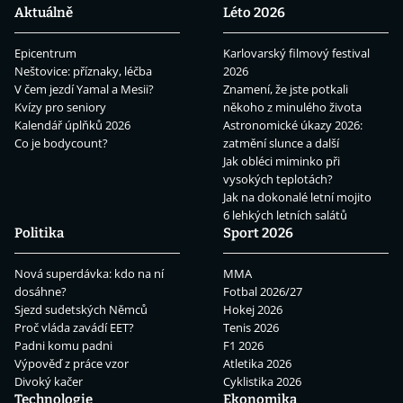
Aktuálně
Léto 2026
Epicentrum
Karlovarský filmový festival
Neštovice: příznaky, léčba
2026
V čem jezdí Yamal a Mesii?
Znamení, že jste potkali
Kvízy pro seniory
někoho z minulého života
Kalendář úplňků 2026
Astronomické úkazy 2026:
Co je bodycount?
zatmění slunce a další
Jak obléci miminko při
vysokých teplotách?
Jak na dokonalé letní mojito
6 lehkých letních salátů
Politika
Sport 2026
Nová superdávka: kdo na ní
MMA
dosáhne?
Fotbal 2026/27
Sjezd sudetských Němců
Hokej 2026
Proč vláda zavádí EET?
Tenis 2026
Padni komu padni
F1 2026
Výpověď z práce vzor
Atletika 2026
Divoký kačer
Cyklistika 2026
Technologie
Ekonomika