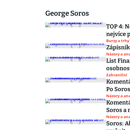
George Soros
TOP 4: N
nejvíce 
Burzy a trhy
Zápisník
Názory a ana
List Fin
osobnos
Zahraniční
Komentá
Po Soros
Názory a ana
Komentá
Soros a
Názory a ana
Soros: A