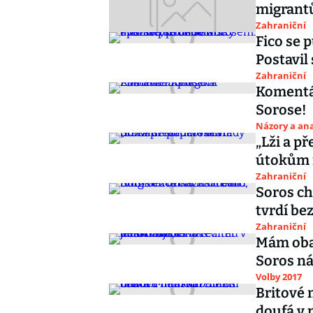
migrantů
Zahraniční
Fico se 
Postavil
Zahraniční
Komentá
Sorose!
Názory a ana
„Lži a p
útokům 
Zahraniční
Soros ch
tvrdí be
Zahraniční
Mám obav
Soros ná
Volby 2017
Britové 
doufá v 