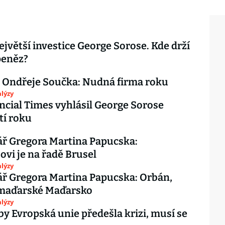
ejvětší investice George Sorose. Kde drží
peněz?
 Ondřeje Součka: Nudná firma roku
lýzy
ancial Times vyhlásil George Sorose
tí roku
ř Gregora Martina Papucska:
ovi je na řadě Brusel
lýzy
ř Gregora Martina Papucska: Orbán,
 maďarské Maďarsko
lýzy
by Evropská unie předešla krizi, musí se