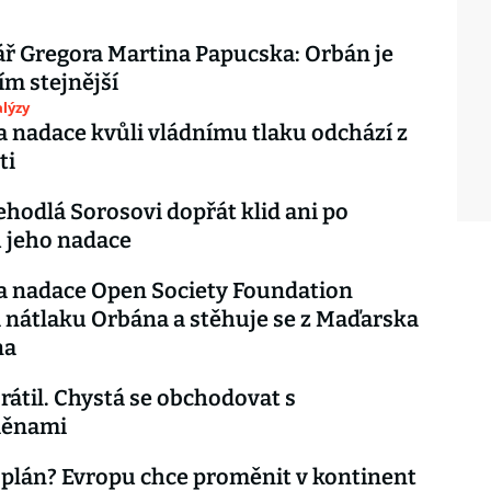
ř Gregora Martina Papucska: Orbán je
ím stejnější
lýzy
 nadace kvůli vládnímu tlaku odchází z
ti
hodlá Sorosovi dopřát klid ani po
 jeho nadace
a nadace Open Society Foundation
 nátlaku Orbána a stěhuje se z Maďarska
na
rátil. Chystá se obchodovat s
měnami
plán? Evropu chce proměnit v kontinent