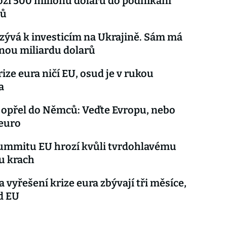
oží 500 milionů dolarů do podnikání
tů
zývá k investicím na Ukrajině. Sám má
nou miliardu dolarů
rize eura ničí EU, osud je v rukou
a
 opřel do Němců: Veďte Evropu, nebo
euro
ummitu EU hrozí kvůli tvrdohlavému
 krach
a vyřešení krize eura zbývají tři měsíce,
d EU