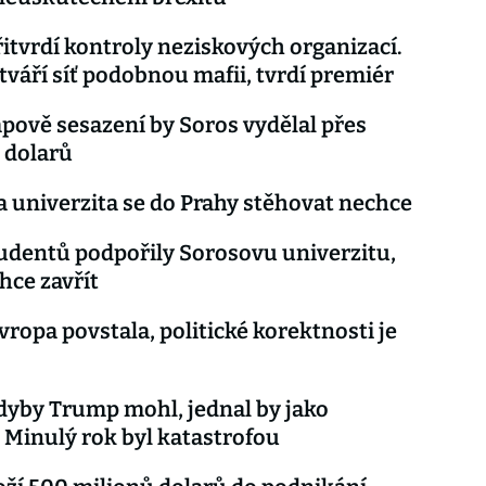
itvrdí kontroly neziskových organizací.
tváří síť podobnou mafii, tvrdí premiér
ově sesazení by Soros vydělal přes
 dolarů
 univerzita se do Prahy stěhovat nechce
tudentů podpořily Sorosovu univerzitu,
chce zavřít
vropa povstala, politické korektnosti je
dyby Trump mohl, jednal by jako
. Minulý rok byl katastrofou