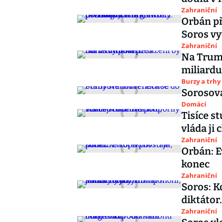
Zahraniční
Orbán př
Soros vy
Zahraniční
Na Trump
miliardu
Burzy a trhy
Sorosova
Domácí
Tisíce s
vláda ji 
Zahraniční
Orbán: E
konec
Zahraniční
Soros: K
diktátor
Zahraniční