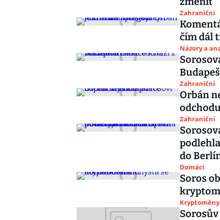
změnit
Zahraniční
Komentá
čím dál t
Názory a ana
Sorosova
Budapeš
Zahraniční
Orbán ne
odchodu
Zahraniční
Sorosov
podlehla
do Berlí
Domácí
Soros ob
krypto
Kryptoměny
Sorosův 