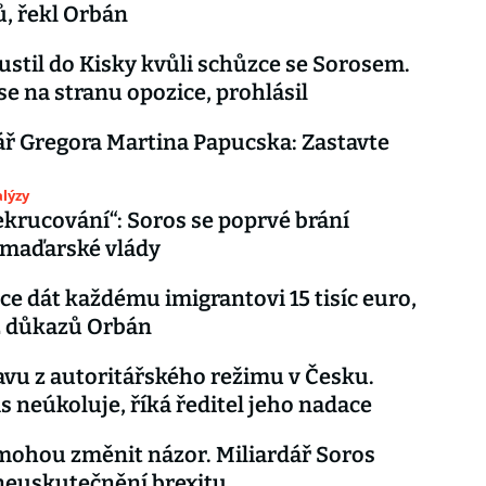
, řekl Orbán
pustil do Kisky kvůli schůzce se Sorosem.
 se na stranu opozice, prohlásil
ř Gregora Martina Papucska: Zastavte
lýzy
řekrucování“: Soros se poprvé brání
maďarské vlády
ce dát každému imigrantovi 15 tisíc euro,
z důkazů Orbán
u z autoritářského režimu v Česku.
s neúkoluje, říká ředitel jeho nadace
mohou změnit názor. Miliardář Soros
neuskutečnění brexitu