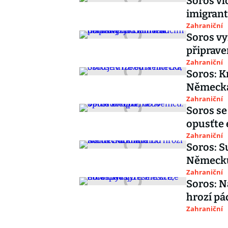
Soros vl
imigran
Zahraniční
Soros vy
připrave
Zahraniční
Soros: K
Německ
Zahraniční
Soros se
opusťte 
Zahraniční
Soros: S
Německu
Zahraniční
Soros: N
hrozí pá
Zahraniční