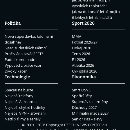
Jak obléci miminko při
vysokých teplotách?
Jak na dokonalé letní mojito
6 lehkých letních salátů
Politika
Sport 2026
Nová superdávka: kdo na ní
MMA
dosáhne?
Fotbal 2026/27
Sjezd sudetských Němců
Hokej 2026
Proč vláda zavádí EET?
Tenis 2026
Padni komu padni
F1 2026
Výpověď z práce vzor
Atletika 2026
Divoký kačer
Cyklistika 2026
Technologie
Ekonomika
SpaceX na burze
Smrt OSVČ
Nejlepší telefony
Spořicí účty
Nejlepší AI zdarma
Superdávka – změny
Nejlepší chytré hodinky
Důchody 2027
Nejlepší VPN – srovnání
Minimální mzda 2027
Netflix filmy a seriály
Senior Pas – slevy
© 2001 - 2026 Copyright
CZECH NEWS CENTER a.s.