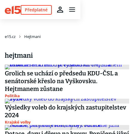
Předplatné
e15.cz
Hejtmani
hejtmani
Grolich se uchází o předsedu KDU-ČSL a
senátorské křeslo na Vyškovsku.
Hejtmanem zůstane
Politika
Výsledky voleb do krajských zastupitelstev
2024
Krajské volby
Dotace, dary i dřevo na krovy. Poničené jižní