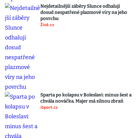
Nejdetailnější záběry Slunce odhalují
dosud nespatřené plazmové víry na jeho
povrchu
Živě.cz
Sparta po kolapsu v Boleslavi: minus šest a
chvála nováčka. Majer má silnou zbraň
iSport.cz