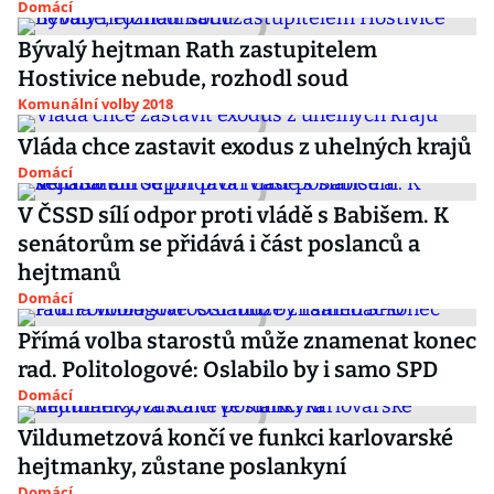
Domácí
Bývalý hejtman Rath zastupitelem
Hostivice nebude, rozhodl soud
Komunální volby 2018
Vláda chce zastavit exodus z uhelných krajů
Domácí
V ČSSD sílí odpor proti vládě s Babišem. K
senátorům se přidává i část poslanců a
hejtmanů
Domácí
Přímá volba starostů může znamenat konec
rad. Politologové: Oslabilo by i samo SPD
Domácí
Vildumetzová končí ve funkci karlovarské
hejtmanky, zůstane poslankyní
Domácí