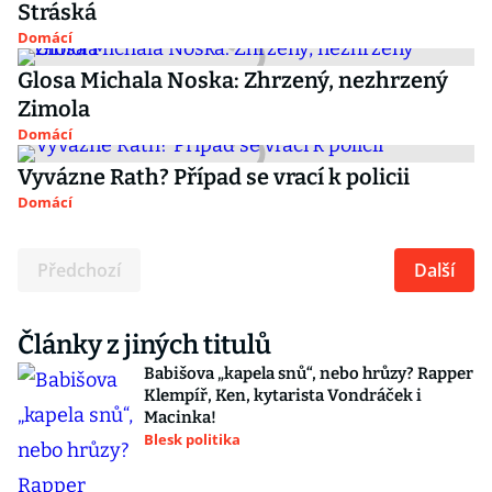
Stráská
Domácí
Glosa Michala Noska: Zhrzený, nezhrzený
Zimola
Domácí
Vyvázne Rath? Případ se vrací k policii
Domácí
Předchozí
Další
Články z jiných titulů
Babišova „kapela snů“, nebo hrůzy? Rapper
Klempíř, Ken, kytarista Vondráček i
Macinka!
Blesk politika