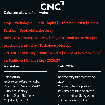
Další témata z našich webů
Moje Psychologie
Blesk Tlapky
Hráči na Blesku
iSport
Fantasy
Spotřebitelské testy
Blesku
Nemovitosti
Psychologika - podcast rozbíjející
psychologické mýty
Fotbalové přestupy
ONLINE
Eventový prostor Level 9
OKTAGON 92: Szabová
vs. Pudilová
Chance Liga 2026/27
Aktuálně
Léto 2026
Epicentrum
Karlovarský filmový festival
Neštovice: příznaky, léčba
2026
V čem jezdí Yamal a Mesii?
Znamení, že jste potkali
Kvízy pro seniory
někoho z minulého života
Kalendář úplňků 2026
Astronomické úkazy 2026:
Co je bodycount?
zatmění slunce a další