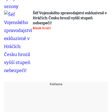
Šéf Vojenského zpravodajství exkluzivně v
Hráčích: Česku hrozil vyšší stupeň
nebezpečí!
Blesk hráči