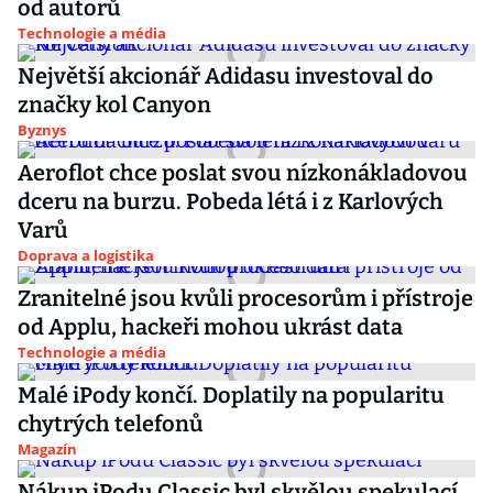
od autorů
Technologie a média
Největší akcionář Adidasu investoval do
značky kol Canyon
Byznys
Aeroflot chce poslat svou nízkonákladovou
dceru na burzu. Pobeda létá i z Karlových
Varů
Doprava a logistika
Zranitelné jsou kvůli procesorům i přístroje
od Applu, hackeři mohou ukrást data
Technologie a média
Malé iPody končí. Doplatily na popularitu
chytrých telefonů
Magazín
Nákup iPodu Classic byl skvělou spekulací