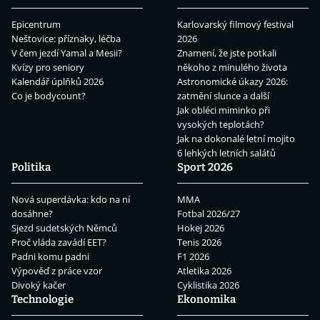
Epicentrum
Karlovarský filmový festival
Neštovice: příznaky, léčba
2026
V čem jezdí Yamal a Mesii?
Znamení, že jste potkali
Kvízy pro seniory
někoho z minulého života
Kalendář úplňků 2026
Astronomické úkazy 2026:
Co je bodycount?
zatmění slunce a další
Jak obléci miminko při
vysokých teplotách?
Jak na dokonalé letní mojito
6 lehkých letních salátů
Politika
Sport 2026
Nová superdávka: kdo na ní
MMA
dosáhne?
Fotbal 2026/27
Sjezd sudetských Němců
Hokej 2026
Proč vláda zavádí EET?
Tenis 2026
Padni komu padni
F1 2026
Výpověď z práce vzor
Atletika 2026
Divoký kačer
Cyklistika 2026
Technologie
Ekonomika