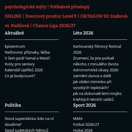
psychologické mýty
Fotbalové přestupy
ONLINE
Eventový prostor Level 9
OKTAGON 92: Szabová
vs. Pudilová
Chance Liga 2026/27
Aktuálně
Léto 2026
Epicentrum
Karlovarský filmový festival
Neštovice: příznaky, léčba
2026
V čem jezdí Yamal a Mesii?
Znamení, že jste potkali
Kvízy pro seniory
někoho z minulého života
Kalendář úplňků 2026
Astronomické úkazy 2026:
Co je bodycount?
zatmění slunce a další
Jak obléci miminko při
vysokých teplotách?
Jak na dokonalé letní mojito
6 lehkých letních salátů
Politika
Sport 2026
Nová superdávka: kdo na ní
MMA
dosáhne?
Fotbal 2026/27
Sjezd sudetských Němců
Hokej 2026