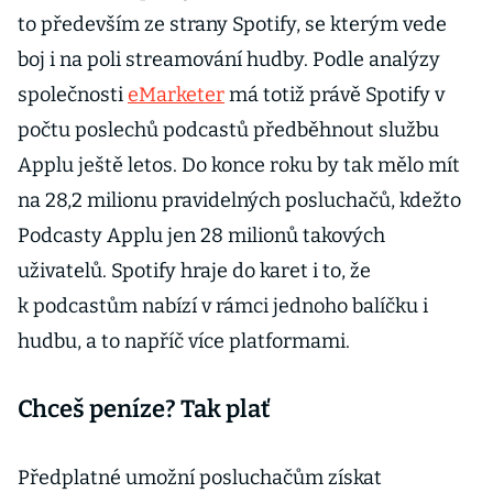
barvy
to především ze strany Spotify, se kterým vede
boj i na poli streamování hudby. Podle analýzy
společnosti
eMarketer
má totiž právě Spotify v
počtu poslechů podcastů předběhnout službu
Applu ještě letos. Do konce roku by tak mělo mít
na 28,2 milionu pravidelných posluchačů, kdežto
Podcasty Applu jen 28 milionů takových
uživatelů. Spotify hraje do karet i to, že
k podcastům nabízí v rámci jednoho balíčku i
hudbu, a to napříč více platformami.
Chceš peníze? Tak plať
Předplatné umožní posluchačům získat