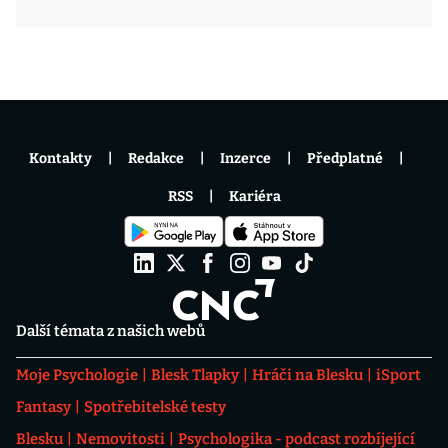
Kontakty
Redakce
Inzerce
Předplatné
RSS
Kariéra
Další témata z našich webů
Moje Psychologie
Blesk Tlapky
Hráči na Blesku
iSport
Fantasy
Spotřebitelské testy
Blesku
Nemovitosti
Psychologika - podcast rozbíjející