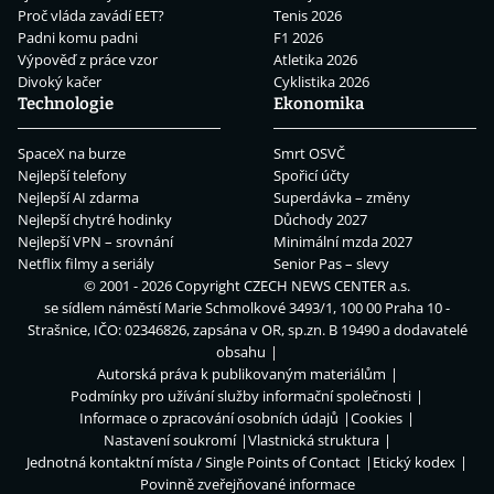
Proč vláda zavádí EET?
Tenis 2026
Padni komu padni
F1 2026
Výpověď z práce vzor
Atletika 2026
Divoký kačer
Cyklistika 2026
Technologie
Ekonomika
SpaceX na burze
Smrt OSVČ
Nejlepší telefony
Spořicí účty
Nejlepší AI zdarma
Superdávka – změny
Nejlepší chytré hodinky
Důchody 2027
Nejlepší VPN – srovnání
Minimální mzda 2027
Netflix filmy a seriály
Senior Pas – slevy
© 2001 - 2026 Copyright
CZECH NEWS CENTER a.s.
se sídlem náměstí Marie Schmolkové 3493/1, 100 00 Praha 10 -
Strašnice, IČO: 02346826, zapsána v OR, sp.zn. B 19490 a dodavatelé
obsahu
Autorská práva k publikovaným materiálům
Podmínky pro užívání služby informační společnosti
Informace o zpracování osobních údajů
Cookies
Nastavení soukromí
Vlastnická struktura
Jednotná kontaktní místa / Single Points of Contact
Etický kodex
Povinně zveřejňované informace