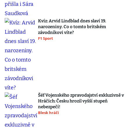
Kvíz: Arvid Lindblad dnes slaví 19.
narozeniny. Co o tomto britském
závodníkovi víte?
F1 Sport
Šéf Vojenského zpravodajství exkluzivně v
Hráčích: Česku hrozil vyšší stupeň
nebezpečí!
Blesk hráči