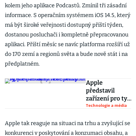
kolem jeho aplikace Podcastů. Zmínil tři zásadní
informace. S operačním systémem iOS 14.5, který
má být široké veřejnosti dostupný příští týden,
dostanou posluchači i kompletně přepracovanou
aplikaci. Příští měsíc se navíc platforma rozšíří už
do 170 zemí a regionů světa a bude nově stát i na
předplatném.
Apple
představil
zařízení pro ty,
kteří ztrácejí
Technologie a média
věci, přidal na
výkonu a
Apple tak reaguje na situaci na trhu a zvyšující se
nabídl nové
konkurenci v poskytování a konzumaci obsahu, a