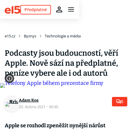
Předplatné
e15.cz
Byznys
Technologie a média
Podcasty jsou budoucností, věří
Apple. Nově sází na předplatné,
peníze vybere ale i od autorů
Adam Kos
0
23. dubna 2021
·
06:30
Apple se rozhodl zpeněžit nynější nárůst