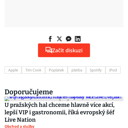
Začít diskuzi
Apple
Tim Cook
Poplatek
platba
Spotify
iPod
Doporučujeme
U pražských hal chceme hlavně více akcí,
lepší VIP i gastronomii, říká evropský šéf
Live Nation
Obchod a služby