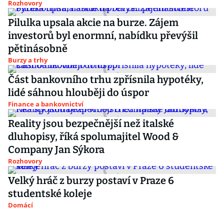
Rozhovory
Pilulka upsala akcie na burze. Zájem
investorů byl enormní, nabídku převýšil
pětinásobně
Burzy a trhy
Část bankovního trhu zpřísnila hypotéky,
lidé sáhnou hlouběji do úspor
Finance a bankovnictví
Reality jsou bezpečnější než italské
dluhopisy, říká spolumajitel Wood &
Company Jan Sýkora
Rozhovory
Velký hráč z burzy postaví v Praze 6
studentské koleje
Domácí