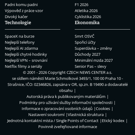
Padni komu padni
F1 2026
Výpověď z práce vzor
Atletika 2026
Divoký kačer
Cyklistika 2026
Technologie
Ekonomika
SpaceX na burze
Smrt OSVČ
Nejlepší telefony
Spořicí účty
Nejlepší AI zdarma
Superdávka – změny
Nejlepší chytré hodinky
Důchody 2027
Nejlepší VPN – srovnání
Minimální mzda 2027
Netflix filmy a seriály
Senior Pas – slevy
© 2001 - 2026 Copyright
CZECH NEWS CENTER a.s.
se sídlem náměstí Marie Schmolkové 3493/1, 100 00 Praha 10 -
Strašnice, IČO: 02346826, zapsána v OR, sp.zn. B 19490 a dodavatelé
obsahu
Autorská práva k publikovaným materiálům
Podmínky pro užívání služby informační společnosti
Informace o zpracování osobních údajů
Cookies
Nastavení soukromí
Vlastnická struktura
Jednotná kontaktní místa / Single Points of Contact
Etický kodex
Povinně zveřejňované informace