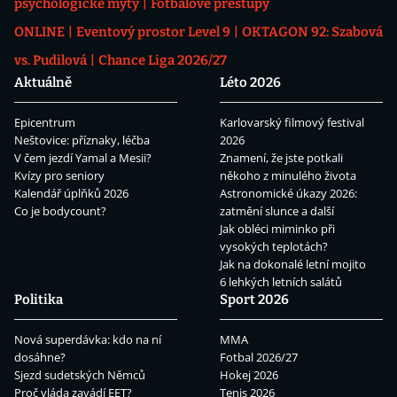
psychologické mýty
Fotbalové přestupy
ONLINE
Eventový prostor Level 9
OKTAGON 92: Szabová
vs. Pudilová
Chance Liga 2026/27
Aktuálně
Léto 2026
Epicentrum
Karlovarský filmový festival
Neštovice: příznaky, léčba
2026
V čem jezdí Yamal a Mesii?
Znamení, že jste potkali
Kvízy pro seniory
někoho z minulého života
Kalendář úplňků 2026
Astronomické úkazy 2026:
Co je bodycount?
zatmění slunce a další
Jak obléci miminko při
vysokých teplotách?
Jak na dokonalé letní mojito
6 lehkých letních salátů
Politika
Sport 2026
Nová superdávka: kdo na ní
MMA
dosáhne?
Fotbal 2026/27
Sjezd sudetských Němců
Hokej 2026
Proč vláda zavádí EET?
Tenis 2026