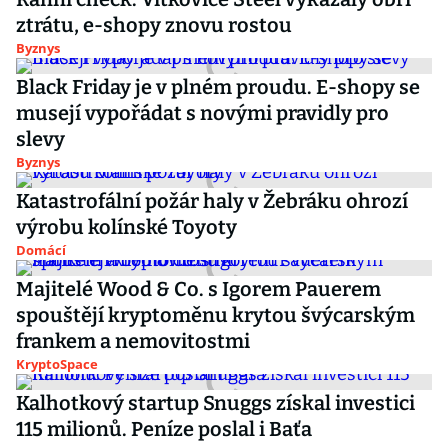
ztrátu, e-shopy znovu rostou
Byznys
Black Friday je v plném proudu. E-shopy se
musejí vypořádat s novými pravidly pro
slevy
Byznys
Katastrofální požár haly v Žebráku ohrozí
výrobu kolínské Toyoty
Domácí
Majitelé Wood & Co. s Igorem Pauerem
spouštějí kryptoměnu krytou švýcarským
frankem a nemovitostmi
KryptoSpace
Kalhotkový startup Snuggs získal investici
115 milionů. Peníze poslal i Baťa