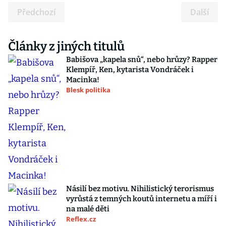
Předchozí
Další
Články z jiných titulů
Babišova „kapela snů“, nebo hrůzy? Rapper
Klempíř, Ken, kytarista Vondráček i
Macinka!
Blesk politika
Násilí bez motivu. Nihilistický terorismus
vyrůstá z temných koutů internetu a míří i
na malé děti
Reflex.cz