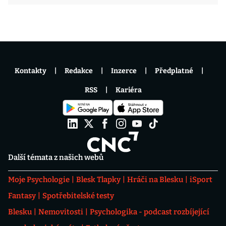
Kontakty
Redakce
Inzerce
Předplatné
RSS
Kariéra
Další témata z našich webů
Moje Psychologie
Blesk Tlapky
Hráči na Blesku
iSport
Fantasy
Spotřebitelské testy
Blesku
Nemovitosti
Psychologika - podcast rozbíjející