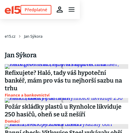
Předplatné
e15.cz
Jan Sýkora
Jan Sýkora
Refixujete? Haló, tady váš hypoteční
bankéř, mám pro vás tu nejhorší sazbu na
trhu
Finance a bankovnictví
Požár skládky plastů u Rynholce likviduje
250 hasičů, oheň se už nešíří
Domácí
Ranní check: Vítkovice Steel vykázaly obří