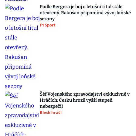
Podle Bergera je boj o letošní titul stále
otevřený. Rakušan připomíná vývoj loňské
sezony
F1 Sport
Šéf Vojenského zpravodajství exkluzivně v
Hráčích: Česku hrozil vyšší stupeň
nebezpečí!
Blesk hráči