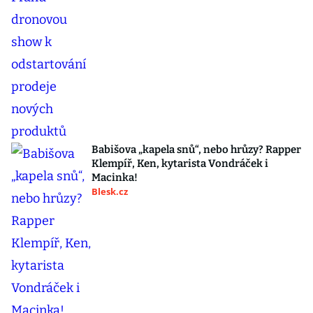
Babišova „kapela snů“, nebo hrůzy? Rapper
Klempíř, Ken, kytarista Vondráček i
Macinka!
Blesk.cz