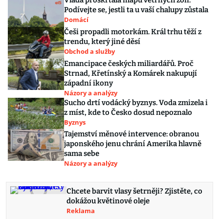
Vláda proškrtala mapu větrných zón.
Podívejte se, jestli ta u vaší chalupy zůstala
Domácí
Češi propadli motorkám. Král trhu těží z
trendu, který jiné děsí
Obchod a služby
Emancipace českých miliardářů. Proč
Strnad, Křetínský a Komárek nakupují
západní ikony
Názory a analýzy
Sucho drtí vodácký byznys. Voda zmizela i
z míst, kde to Česko dosud nepoznalo
Byznys
Tajemství měnové intervence: obranou
japonského jenu chrání Amerika hlavně
sama sebe
Názory a analýzy
Chcete barvit vlasy šetrněji? Zjistěte, co
dokážou květinové oleje
Reklama