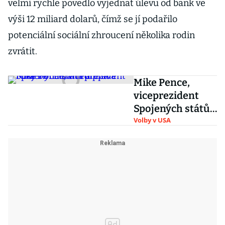
velmi rychle povedlo vyjednat úlevu od bank ve
výši 12 miliard dolarů, čímž se jí podařilo
potenciální sociální zhroucení několika rodin
zvrátit.
Mike Pence,
viceprezident
Spojených států
a pravá ruka
Volby v USA
Donalda Trumpa