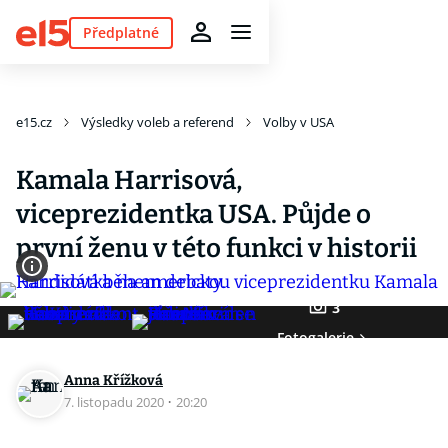
Předplatné
e15.cz
Výsledky voleb a referend
Volby v USA
Kamala Harrisová,
viceprezidentka USA. Půjde o
první ženu v této funkci v historii
3
Fotogalerie
Anna Křížková
7. listopadu 2020
·
20:20