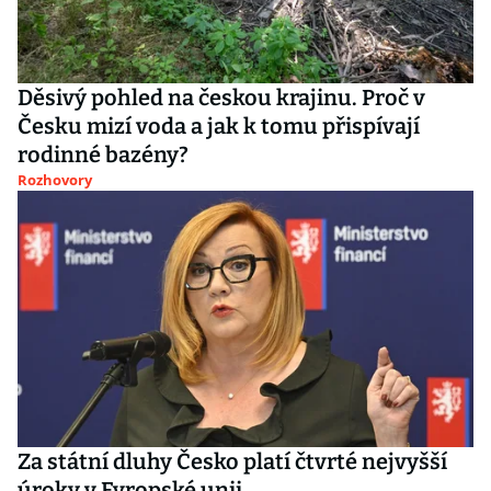
Děsivý pohled na českou krajinu. Proč v
Česku mizí voda a jak k tomu přispívají
rodinné bazény?
Rozhovory
Za státní dluhy Česko platí čtvrté nejvyšší
úroky v Evropské unii