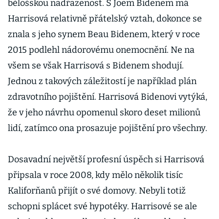
bělošskou nadřazenost. S Joem Bidenem má
Harrisová relativně přátelský vztah, dokonce se
znala s jeho synem Beau Bidenem, který v roce
2015 podlehl nádorovému onemocnění. Ne na
všem se však Harrisová s Bidenem shodují.
Jednou z takových záležitostí je například plán
zdravotního pojištění. Harrisová Bidenovi vytýká,
že v jeho návrhu opomenul skoro deset milionů
lidí, zatímco ona prosazuje pojištění pro všechny.
Dosavadní největší profesní úspěch si Harrisová
připsala v roce 2008, kdy mělo několik tisíc
Kaliforňanů přijít o své domovy. Nebyli totiž
schopni splácet své hypotéky. Harrisové se ale