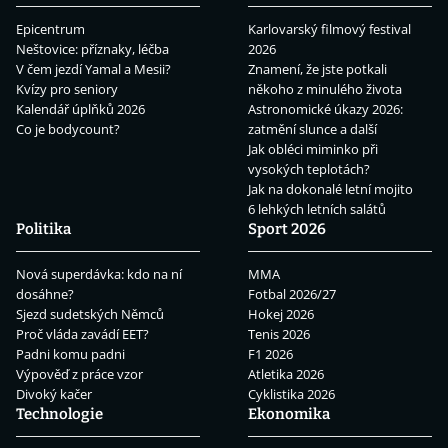
Epicentrum
Karlovarský filmový festival
Neštovice: příznaky, léčba
2026
V čem jezdí Yamal a Mesii?
Znamení, že jste potkali
Kvízy pro seniory
někoho z minulého života
Kalendář úplňků 2026
Astronomické úkazy 2026:
Co je bodycount?
zatmění slunce a další
Jak obléci miminko při
vysokých teplotách?
Jak na dokonalé letní mojito
6 lehkých letních salátů
Politika
Sport 2026
Nová superdávka: kdo na ní
MMA
dosáhne?
Fotbal 2026/27
Sjezd sudetských Němců
Hokej 2026
Proč vláda zavádí EET?
Tenis 2026
Padni komu padni
F1 2026
Výpověď z práce vzor
Atletika 2026
Divoký kačer
Cyklistika 2026
Technologie
Ekonomika