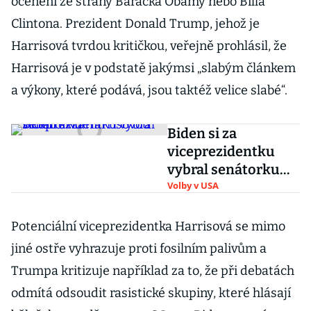
ocenění ze strany Baracka Obamy nebo Billa
Clintona. Prezident Donald Trump, jehož je
Harrisová tvrdou kritičkou, veřejně prohlásil, že
Harrisová je v podstatě jakýmsi „slabým článkem
a výkony, které podává, jsou taktéž velice slabé“.
Biden si za
viceprezidentku
vybral senátorku
Harrisovou
Volby v USA
Potenciální viceprezidentka Harrisová se mimo
jiné ostře vyhrazuje proti fosilním palivům a
Trumpa kritizuje například za to, že při debatách
odmítá odsoudit rasistické skupiny, které hlásají