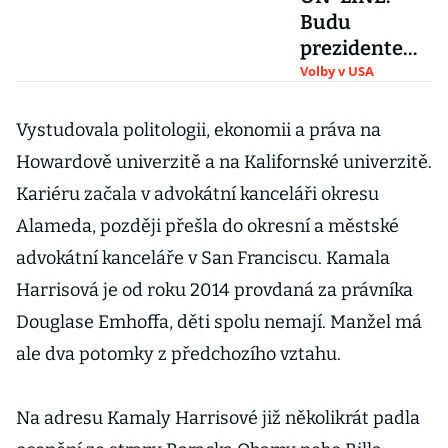
Budu
prezidentem
všech
Volby v USA
Američanů,
hlásí Biden. K
Vystudovala politologii, ekonomii a práva na
vítězství mu
Howardově univerzitě a na Kalifornské univerzitě.
gratulovali
Kariéru začala v advokátní kanceláři okresu
Gates či
Alameda, později přešla do okresní a městské
Merkelová
advokátní kanceláře v San Franciscu. Kamala
Harrisová je od roku 2014 provdaná za právníka
Douglase Emhoffa, děti spolu nemají. Manžel má
ale dva potomky z předchozího vztahu.
Na adresu Kamaly Harrisové již několikrát padla