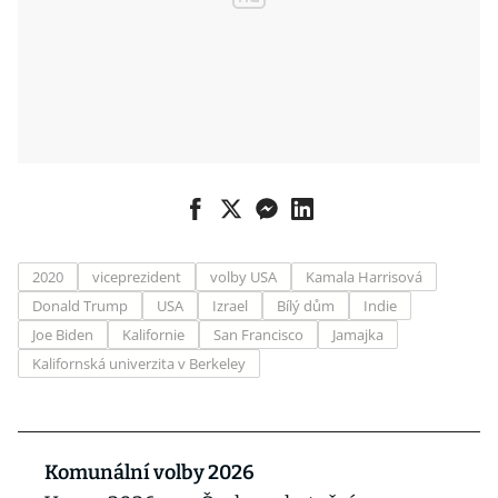
2020
viceprezident
volby USA
Kamala Harrisová
Donald Trump
USA
Izrael
Bílý dům
Indie
Joe Biden
Kalifornie
San Francisco
Jamajka
Kalifornská univerzita v Berkeley
Komunální volby 2026