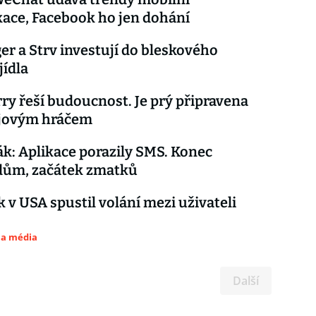
ace, Facebook ho jen dohání
r a Strv investují do bleskového
jídla
ry řeší budoucnost. Je prý připravena
ajovým hráčem
ák: Aplikace porazily SMS. Konec
dům, začátek zmatků
 v USA spustil volání mezi uživateli
 a média
Další