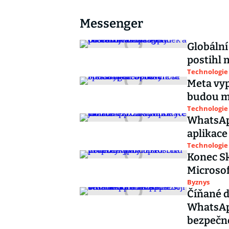
Messenger
Globální
postihl 
Technologie
Meta vyp
budou m
Technologie
WhatsAp
aplikace
Technologie
Konec Sk
Microsof
Byznys
Číňané d
WhatsApp
bezpečn