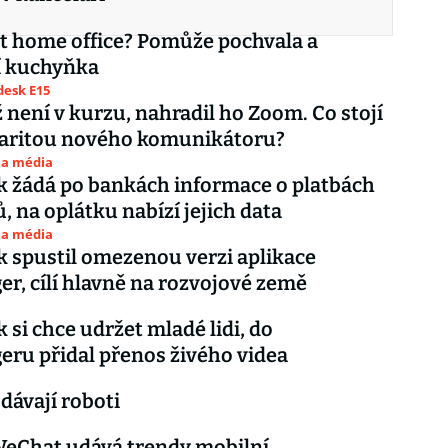
ít home office? Pomůže pochvala a
í kuchyňka
esk E15
 není v kurzu, nahradil ho Zoom. Co stojí
laritou nového komunikátoru?
 a média
 žádá po bankách informace o platbách
, na oplátku nabízí jejich data
 a média
 spustil omezenou verzi aplikace
r, cílí hlavně na rozvojové země
 si chce udržet mladé lidi, do
ru přidal přenos živého videa
dávají roboti
WeChat udává trendy mobilní