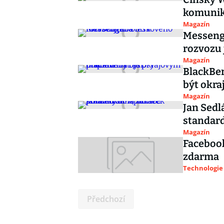
komunik
Magazín
Messenge
rozvozu 
Magazín
BlackBer
být okr
Magazín
Jan Sedl
standar
Magazín
Facebook
zdarma
Technologie
Předchozí