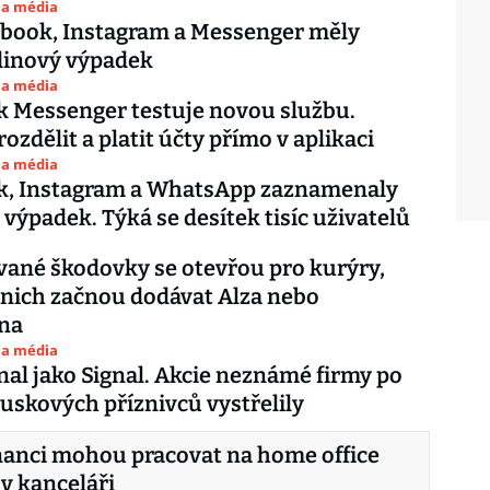
 a média
ebook, Instagram a Messenger měly
inový výpadek
 a média
 Messenger testuje novou službu.
ozdělit a platit účty přímo v aplikaci
 a média
k, Instagram a WhatsApp zaznamenaly
 výpadek. Týká se desítek tisíc uživatelů
ané škodovky se otevřou pro kurýry,
 nich začnou dodávat Alza nebo
vna
 a média
nal jako Signal. Akcie neznámé firmy po
skových příznivců vystřelily
anci mohou pracovat na home office
 v kanceláři