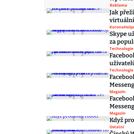
Reklama
Jak přež
virtuáln
KoronaHelpd
Skype už
za popu
Technologie
Facebook
uživatelů
Technologie
Facebook
Messenge
Magazín
Facebook
Messenge
Magazín
Když pro
Ostatní
Čínský 