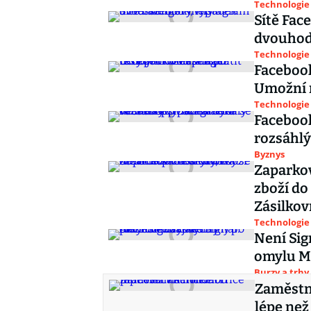
Technologie
Sítě Fac
dvouhod
Technologie
Facebook
Umožní r
Technologie
Faceboo
rozsáhlý
Byznys
Zaparkov
zboží do
Zásilko
Technologie
Není Sig
omylu Mu
Burzy a trhy
Zaměstn
lépe než