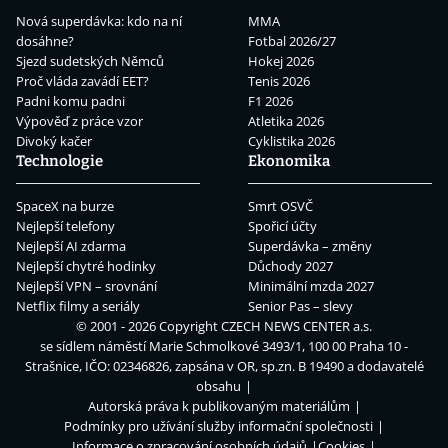
Nová superdávka: kdo na ní
MMA
dosáhne?
Fotbal 2026/27
Sjezd sudetských Němců
Hokej 2026
Proč vláda zavádí EET?
Tenis 2026
Padni komu padni
F1 2026
Výpověď z práce vzor
Atletika 2026
Divoký kačer
Cyklistika 2026
Technologie
Ekonomika
SpaceX na burze
Smrt OSVČ
Nejlepší telefony
Spořicí účty
Nejlepší AI zdarma
Superdávka – změny
Nejlepší chytré hodinky
Důchody 2027
Nejlepší VPN – srovnání
Minimální mzda 2027
Netflix filmy a seriály
Senior Pas – slevy
© 2001 - 2026 Copyright
CZECH NEWS CENTER a.s.
se sídlem náměstí Marie Schmolkové 3493/1, 100 00 Praha 10 -
Strašnice, IČO: 02346826, zapsána v OR, sp.zn. B 19490 a dodavatelé
obsahu
Autorská práva k publikovaným materiálům
Podmínky pro užívání služby informační společnosti
Informace o zpracování osobních údajů
Cookies