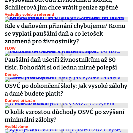
Schillerová jim chce vrátit peníze zpětně
Výsledky voleb a referend
Kde v daňovém přiznání chybujeme? Komu
se vyplatí paušální daň a co letošek
znamená pro živnostníky?
FLOW
Paušální daň ušetří živnostníkům až 80
tisíc. Dohodáři si od ledna mírně polepší
Domácí
OSVČ po dokončení školy: Jak vysoké zálohy
a daně budete platit?
Daňové přiznání
O kolik vzrostou důchody OSVČ po zvýšení
minimální zálohy?
Vyděláváme