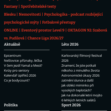
Fantasy
Spotřebitelské testy
Blesku
Nemovitosti
Psychologika - podcast rozbíjející
psychologické mýty
Fotbalové přestupy
ONLINE
Eventový prostor Level 9
OKTAGON 92: Szabová
vs. Pudilová
Chance Liga 2026/27
Aktuálně
Léto 2026
Epicentrum
Karlovarský filmový festival
Neštovice: příznaky, léčba
2026
V čem jezdí Yamal a Mesii?
Znamení, že jste potkali
Kvízy pro seniory
někoho z minulého života
Kalendář úplňků 2026
Astronomické úkazy 2026:
Co je bodycount?
zatmění slunce a další
Jak obléci miminko při
vysokých teplotách?
Jak na dokonalé letní mojito
6 lehkých letních salátů
Politika
Sport 2026