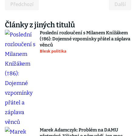
Předchozí
Další
Články z jiných titulů
Poslední rozloučení s Milanem Knížákem
(†86): Dojemné vzpomínky přátel a záplava
věnců
Blesk politika
Marek Adamczyk: Problém na DAMU