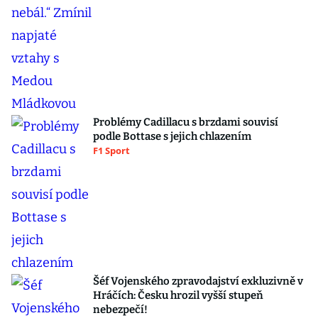
Problémy Cadillacu s brzdami souvisí
podle Bottase s jejich chlazením
F1 Sport
Šéf Vojenského zpravodajství exkluzivně v
Hráčích: Česku hrozil vyšší stupeň
nebezpečí!