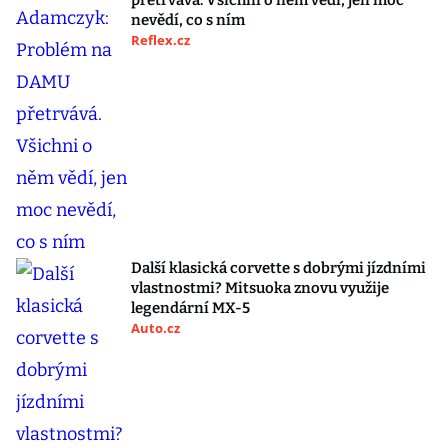
přetrvává. Všichni o něm vědí, jen moc
nevědí, co s ním
Reflex.cz
Další klasická corvette s dobrými jízdními
vlastnostmi? Mitsuoka znovu využije
legendární MX-5
Auto.cz