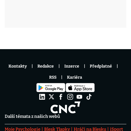
Kontakty
Redakce
Inzerce
Předplatné
RSS
Kariéra
Další témata z našich webů
Moje Psychologie
Blesk Tlapky
Hráči na Blesku
iSport