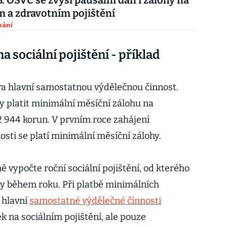
: OSVČ se zvýší paušální daň i zálohy na
m a zdravotním pojištění
nání
a sociální pojištění - příklad
ra hlavní samostatnou výdělečnou činnost.
 platit minimální měsíční zálohu na
 2 944 korun. V prvním roce zahájení
sti se platí minimální měsíční zálohy.
ě vypočte roční sociální pojištění, od kterého
y během roku. Při platbě minimálních
 hlavní
samostatné výdělečné činnosti
 na sociálním pojištění, ale pouze