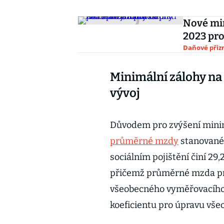
Nové min
2023 pro
Daňové přiz
Minimální zálohy na 
vývoj
Důvodem pro zvýšení mini
průměrné mzdy
stanované 
sociálním pojištění činí 29
přičemž průměrné mzda pro
všeobecného vyměřovacího 
koeficientu pro úpravu vše