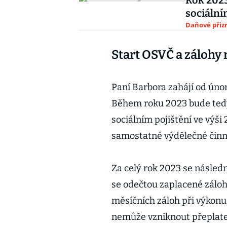
Rok 2023
sociální
Daňové přiz
Start OSVČ a zálohy n
Paní Barbora zahájí od úno
Během roku 2023 bude tedy
sociálním pojištění ve výši
samostatné výdělečné činno
Za celý rok 2023 se následn
se odečtou zaplacené záloh
měsíčních záloh při výkonu
nemůže vzniknout přeplatek