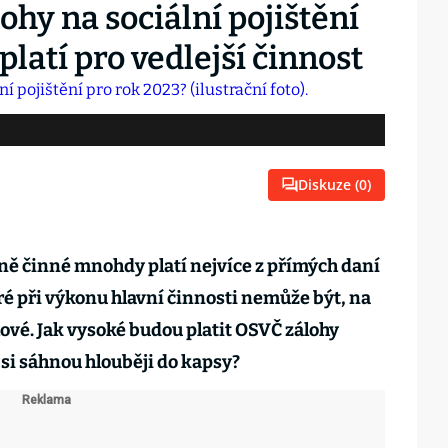
hy na sociální pojištění
latí pro vedlejší činnost
Diskuze (
0
)
ě činné mnohdy platí nejvíce z přímých daní
ré při výkonu hlavní činnosti nemůže být, na
lové. Jak vysoké budou platit OSVČ zálohy
 si sáhnou hlouběji do kapsy?