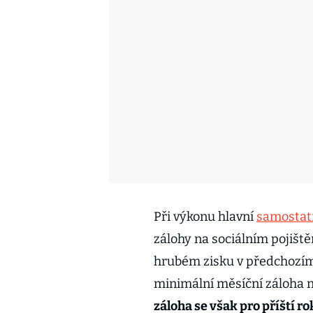
Při výkonu hlavní
samostatn
zálohy na sociálním pojiště
hrubém zisku v předchozím
minimální měsíční záloha n
záloha se však pro příští ro