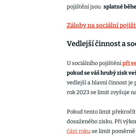
pojištění jsou
splatné běhe
Zálohy na sociální poji
Vedlejší činnost a so
U sociálního pojištění
při v
pokud se váš hrubý zisk veš
vedlejší a hlavní činnost je
rok 2023 se limit zvyšuje n
Pokud tento limit překročíte
dosaženého zisku. Při výko
část roku
se limit poměrně 