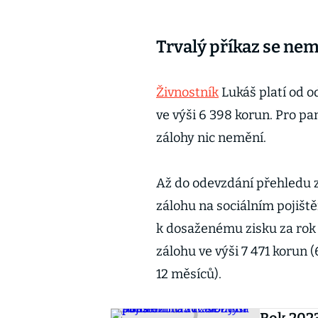
Trvalý příkaz se nem
Živnostník
Lukáš platí od o
ve výši 6 398 korun. Pro p
zálohy nic nemění.
Až do odevzdání přehledu z
zálohu na sociálním pojišt
k dosaženému zisku za rok 2
zálohu ve výši 7 471 korun (
12 měsíců).