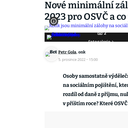
Nové minimální zálo
2023 pro OSVČ a co p
2
Fotogalerie
,
Petr Gola
onk
5. prosince 2022
·
15:00
Osoby samostatně výdělečn
na sociálním pojištění, kte
rozdíl od daně z příjmu, nu
v příštím roce? Které OSVČ