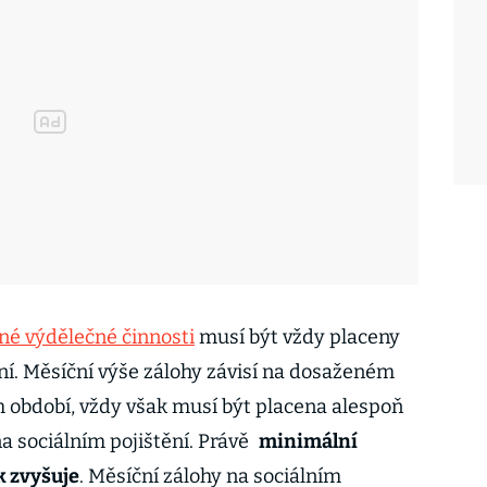
é výdělečné činnosti
musí být vždy placeny
ní. Měsíční výše zálohy závisí na dosaženém
 období, vždy však musí být placena alespoň
a sociálním pojištění. Právě
minimální
k zvyšuje
. Měsíční zálohy na sociálním