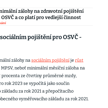
imální zálohy na zdravotní pojištění
 OSVČ a co platí pro vedlejší činnost
nání
sociálním pojištění pro OSVČ -
mální zálohy na
sociálním pojištění
je
růst
MPSV, neboť minimální měsíční záloha na
,2 procenta ze čtvrtiny průměrné mzdy,
 rok 2023 se vypočítá jako součin
základu za rok 2021 a přepočítacího
obecného vyměřovacího základu za rok 2021.