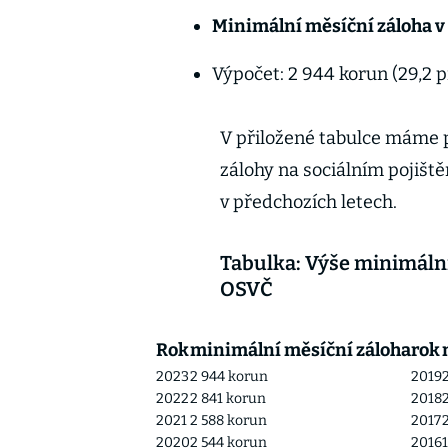
Minimální měsíční záloha v
Výpočet: 2 944 korun (29,2 p
V přiložené tabulce máme 
zálohy na sociálním pojiště
v předchozích letech.
Tabulka: Výše minimální
OSVČ
Rok
minimální měsíční záloha
rok
2023
2 944 korun
2019
2022
2 841 korun
2018
2021
2 588 korun
2017
2020
2 544 korun
2016