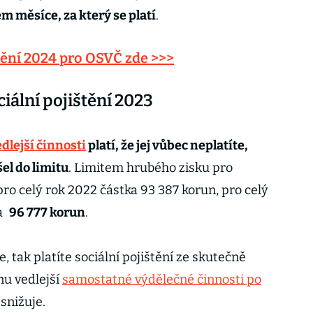
m měsíce, za který se platí
.
štění 2024 pro OSVČ zde >>>
ciální pojištění 2023
edlejší činnosti
platí, že jej vůbec neplatíte,
el do limitu
. Limitem hrubého zisku pro
 pro celý rok 2022 částka 93 387 korun, pro celý
a
96 777 korun
.
, tak platíte sociální pojištění ze skutečně
nu vedlejší
samostatné výdělečné činnosti po
snižuje.