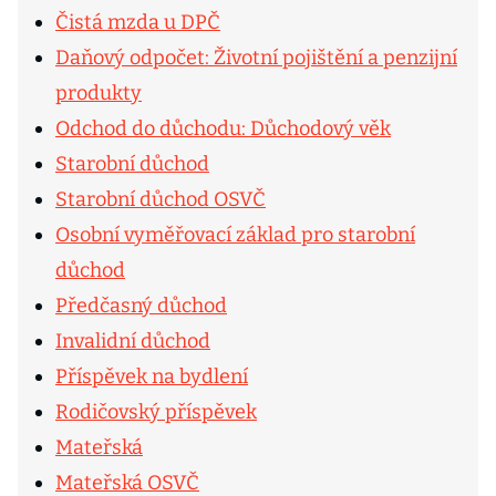
Čistá mzda u DPČ
Daňový odpočet: Životní pojištění a penzijní
produkty
Odchod do důchodu: Důchodový věk
Starobní důchod
Starobní důchod OSVČ
Osobní vyměřovací základ pro starobní
důchod
Předčasný důchod
Invalidní důchod
Příspěvek na bydlení
Rodičovský příspěvek
Mateřská
Mateřská OSVČ