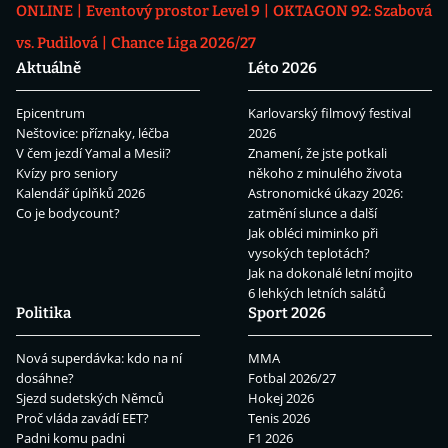
ONLINE
Eventový prostor Level 9
OKTAGON 92: Szabová
vs. Pudilová
Chance Liga 2026/27
Aktuálně
Léto 2026
Epicentrum
Karlovarský filmový festival
Neštovice: příznaky, léčba
2026
V čem jezdí Yamal a Mesii?
Znamení, že jste potkali
Kvízy pro seniory
někoho z minulého života
Kalendář úplňků 2026
Astronomické úkazy 2026:
Co je bodycount?
zatmění slunce a další
Jak obléci miminko při
vysokých teplotách?
Jak na dokonalé letní mojito
6 lehkých letních salátů
Politika
Sport 2026
Nová superdávka: kdo na ní
MMA
dosáhne?
Fotbal 2026/27
Sjezd sudetských Němců
Hokej 2026
Proč vláda zavádí EET?
Tenis 2026
Padni komu padni
F1 2026