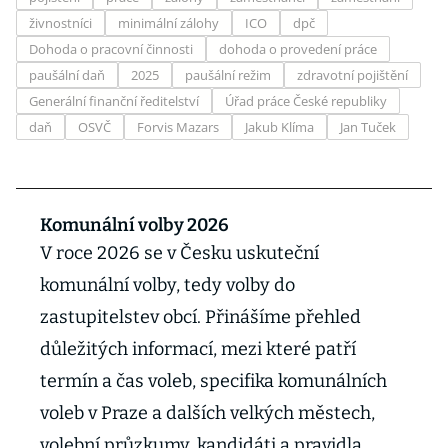
živnostníci
minimální zálohy
ICO
dpč
Dohoda o pracovní činnosti
dohoda o provedení práce
paušální daň
2025
paušální režim
zdravotní pojištění
Generální finanční ředitelství
Úřad práce České republiky
daň
OSVČ
Forvis Mazars
Jakub Klíma
Jan Tuček
Komunální volby 2026
V roce 2026 se v Česku uskuteční
komunální volby, tedy volby do
zastupitelstev obcí. Přinášíme přehled
důležitých informací, mezi které patří
termín a čas voleb, specifika komunálních
voleb v Praze a dalších velkých městech,
volební průzkumy, kandidáti a pravidla