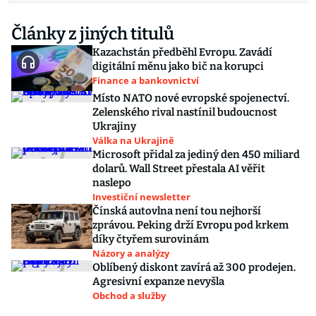
Články z jiných titulů
Kazachstán předběhl Evropu. Zavádí
digitální měnu jako bič na korupci
Finance a bankovnictví
Místo NATO nové evropské spojenectví.
Zelenského rival nastínil budoucnost
Ukrajiny
Válka na Ukrajině
Microsoft přidal za jediný den 450 miliard
dolarů. Wall Street přestala AI věřit
naslepo
Investiční newsletter
Čínská autovlna není tou nejhorší
zprávou. Peking drží Evropu pod krkem
díky čtyřem surovinám
Názory a analýzy
Oblíbený diskont zavírá až 300 prodejen.
Agresivní expanze nevyšla
Obchod a služby