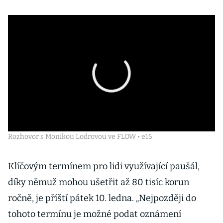
Rozhovor s Monikou Lodrovou ve FLOW • e15
Klíčovým termínem pro lidi využívající paušál,
díky němuž mohou ušetřit až 80 tisíc korun
ročně, je příští pátek 10. ledna. „Nejpozději do
tohoto termínu je možné podat oznámení