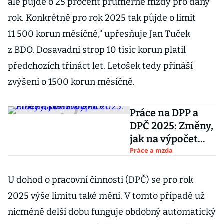
ale půjde o 25 procent průměrné mzdy pro daný
rok. Konkrétně pro rok 2025 tak půjde o limit
11 500 korun měsíčně,“ upřesňuje Jan Tuček
z BDO. Dosavadní strop 10 tisíc korun platil
předchozích třináct let. Letošek tedy přináší
zvýšení o 1500 korun měsíčně.
Práce na DPP a
DPČ 2025: Změny,
jak na výpočet
mzdy a co
Práce a mzda
dovolená
U dohod o pracovní činnosti (DPČ) se pro rok
2025 výše limitu také mění. V tomto případě už
nicméně delší dobu funguje obdobný automatický