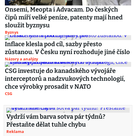
Onsemi, Meopta i Advacam. Do českých
čipů míří velké peníze, patenty mají hned
sloužit byznysu
Byznys
Inflace klesla pod cíl, sazby přesto
zůstanou. V Česku nyní rozhoduje jiné číslo
Názory a analýzy
CSG investuje do kanadského vývojáře
interceptorů a nadzvukových technologií,
chce výrobky prosadit v NATO
CSG
Vydrží vám barva sotva pár týdnů?
Přestaňte dělat tuhle chybu
Reklama