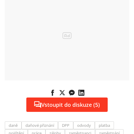
Vstoupit do diskuze (5)
daně
daňové přiznání
DPP
odvody
platba
pojištění
práce
zálohy
zaměstnanci
zaměstnání