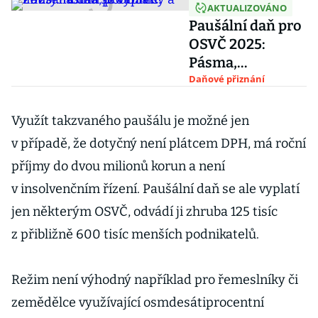
AKTUALIZOVÁNO
Paušální daň pro
OSVČ 2025:
Pásma,
podmínky a
Daňové přiznání
limity. Komu se
vyplatí?
Využít takzvaného paušálu je možné jen
v případě, že dotyčný není plátcem DPH, má roční
příjmy do dvou milionů korun a není
v insolvenčním řízení. Paušální daň se ale vyplatí
jen některým OSVČ, odvádí ji zhruba 125 tisíc
z přibližně 600 tisíc menších podnikatelů.
Režim není výhodný například pro řemeslníky či
zemědělce využívající osmdesátiprocentní