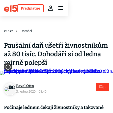
Předplatné
e15.cz
Domácí
Paušální daň ušetří živnostníkům
až 80 tisíc. Dohodáři si od ledna
mírně polepší
Pavel Otto
5
3. ledna 2025
·
08:45
Počínaje lednem čekají živnostníky a takzvané