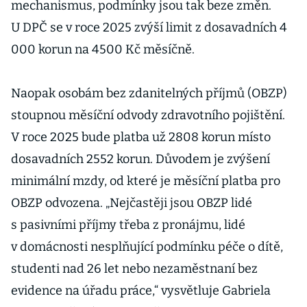
mechanismus, podmínky jsou tak beze změn.
U DPČ se v roce 2025 zvýší limit z dosavadních 4
000 korun na 4500 Kč měsíčně.
Naopak osobám bez zdanitelných příjmů (OBZP)
stoupnou měsíční odvody zdravotního pojištění.
V roce 2025 bude platba už 2808 korun místo
dosavadních 2552 korun. Důvodem je zvýšení
minimální mzdy, od které je měsíční platba pro
OBZP odvozena. „Nejčastěji jsou OBZP lidé
s pasivními příjmy třeba z pronájmu, lidé
v domácnosti nesplňující podmínku péče o dítě,
studenti nad 26 let nebo nezaměstnaní bez
evidence na úřadu práce,“ vysvětluje Gabriela