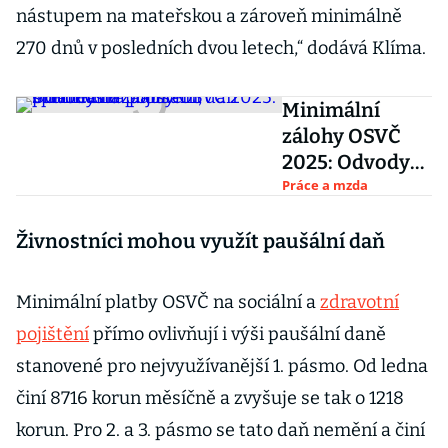
nástupem na mateřskou a zároveň minimálně
270 dnů v posledních dvou letech,“ dodává Klíma.
Minimální
zálohy OSVČ
2025: Odvody
na pojištění,
Práce a mzda
splatnost a
paušální daň
Živnostníci mohou využít paušální daň
přehledně
Minimální platby OSVČ na sociální a
zdravotní
pojištění
přímo ovlivňují i výši paušální daně
stanovené pro nejvyužívanější 1. pásmo. Od ledna
činí 8716 korun měsíčně a zvyšuje se tak o 1218
korun. Pro 2. a 3. pásmo se tato daň nemění a činí