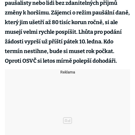
paušalisty nebo lidi bez zdanitelných příjmů
změny k horšímu. Zájemci o režim paušální daně,
který jim ušetří až 80 tisíc korun ročně, si ale
musejí velmi rychle pospíšit. Lhůta pro podání
žádosti vyprší už příští pátek 10. ledna. Kdo
termín nestihne, bude si muset rok počkat.
Oproti OSVČ si letos mírně polepší dohodáři.