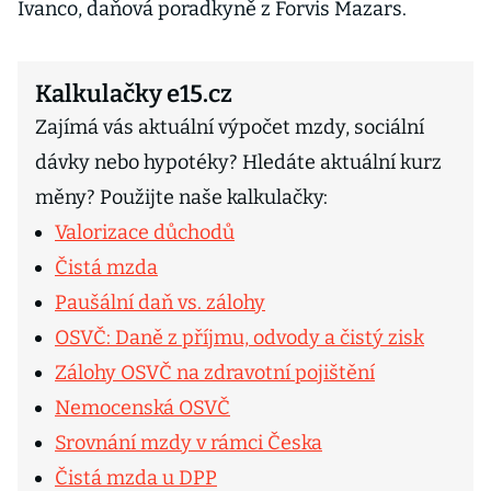
Ivanco, daňová poradkyně z Forvis Mazars.
Kalkulačky e15.cz
Zajímá vás aktuální výpočet mzdy, sociální
dávky nebo hypotéky? Hledáte aktuální kurz
měny? Použijte naše kalkulačky:
Valorizace důchodů
Čistá mzda
Paušální daň vs. zálohy
OSVČ: Daně z příjmu, odvody a čistý zisk
Zálohy OSVČ na zdravotní pojištění
Nemocenská OSVČ
Srovnání mzdy v rámci Česka
Čistá mzda u DPP