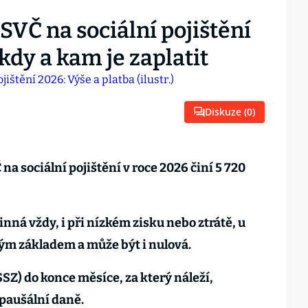
VČ na sociální pojištění
kdy a kam je zaplatit
Diskuze (
0
)
a sociální pojištění v roce 2026 činí 5 720
inná vždy, i při nízkém zisku nebo ztrátě, u
ným základem a může být i nulová.
SSZ) do konce měsíce, za který náleží,
 paušální daně.