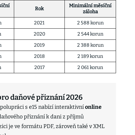
íční
Minimální měsíční
Rok
záloha
n
2021
2 588 korun
n
2020
2 544 korun
n
2019
2 388 korun
n
2018
2 189 korun
n
2017
2 061 korun
pro daňové přiznání 2026
olupráci s e15 nabízí interaktivní
online
daňového přiznání k dani z příjmů
zici je ve formátu PDF, zároveň také v XML