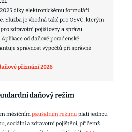
el.
 2025 díky elektronickému formuláři
te. Služba je vhodná také pro OSVČ, kterým
 pro zdravotní pojišťovny a správu
. Aplikace od daňové poradenské
antuje správnost výpočtů při správně
 daňové přiznání 2026
tandardní daňový režim
ném měsíčním
paušálním režimu
platí jednou
u, sociální a zdravotní pojištění, přičemž