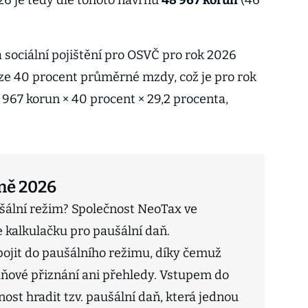
026 je tedy dle tohoto návrhu
48 967 korun
(46
 sociální pojištění pro OSVČ pro rok 2026
 ze 40 procent průměrné mzdy, což je pro rok
 967 korun × 40 procent × 29,2 procenta,
ně 2026
ušální režim? Společnost NeoTax ve
ne kalkulačku pro paušální daň.
jit do paušálního režimu, díky čemuž
ňové přiznání ani přehledy. Vstupem do
ost hradit tzv. paušální daň, která jednou