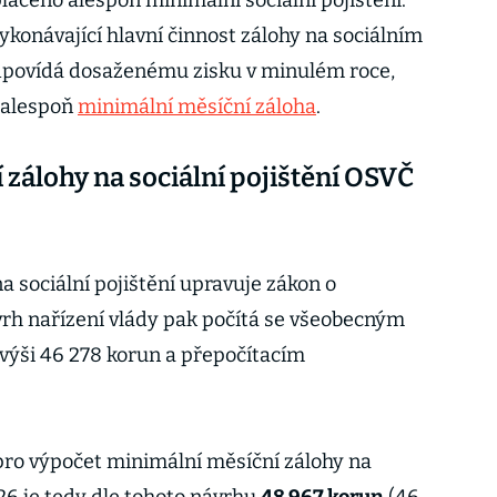
laceno alespoň minimální sociální pojištění.
onávající hlavní činnost zálohy na sociálním
odpovídá dosaženému zisku v minulém roce,
 alespoň
minimální měsíční záloha
.
 zálohy na sociální pojištění OSVČ
 sociální pojištění upravuje zákon o
rh nařízení vlády pak počítá se všeobecným
ýši 46 278 korun a přepočítacím
ro výpočet minimální měsíční zálohy na