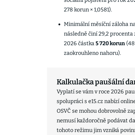
sociální pojištění pro rok 2
278 korun × 1,0581).
Minimální měsíční záloha na
následně činí 29,2 procenta
2026 částka
5 720 korun
(48
zaokrouhleno nahoru).
Kalkulačka paušální da
Vyplatí se vám v roce 2026 pa
spolupráci s e15.cz nabízí onli
OSVČ se mohou dobrovolně zapo
nemusí každoročně podávat da
tohoto režimu jim vzniká povinn