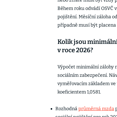
nebo ztrátě musí být vždy p
Během roku odvádí OSVČ vyk
pojištění. Měsíční záloha 
případně musí být placena
Kolik jsou minimální
v roce 2026?
Výpočet minimální zálohy na
sociálním zabezpečení. Náv
vyměřovacím základem ve v
koeficientem 1,0581.
Rozhodná
průměrná mzda
p