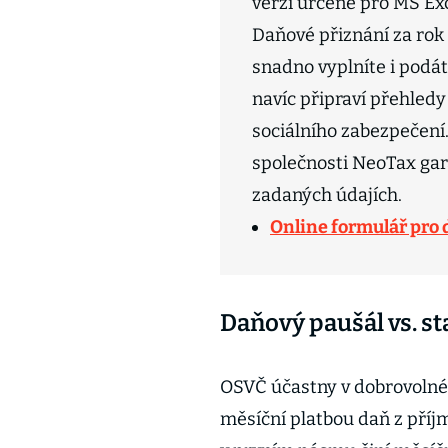
verzi určené pro MS Exc
Daňové přiznání za rok
snadno vyplníte i podá
navíc připraví přehledy
sociálního zabezpečení
společnosti NeoTax gar
zadaných údajích.
Online formulář pro
Daňový paušál vs. s
OSVČ účastny v dobrovol
měsíční platbou daň z příjm