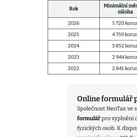
Minimální měs
Rok
záloha
2026
5 720 koru
2025
4 759 koru
2024
3 852 koru
2023
2 944 koru
2022
2 841 koru
Online formulář 
Společnost NeoTax ve sp
formulář
pro vyplnění 
fyzických osob. K dispo