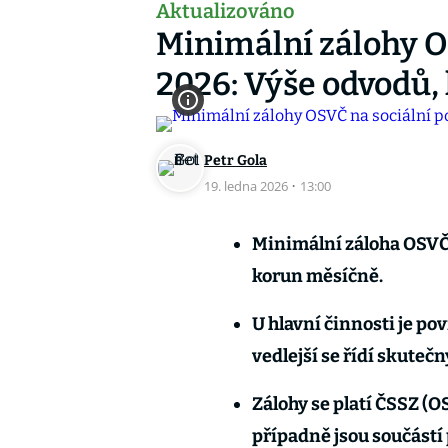
Aktualizováno
Minimální zálohy OS
2026: Výše odvodů, 
Petr Gola
19. ledna 2026
·
13:00
Minimální záloha OSVČ n
korun měsíčně.
U hlavní činnosti je pov
vedlejší se řídí skuteč
Zálohy se platí ČSSZ (O
případně jsou součástí