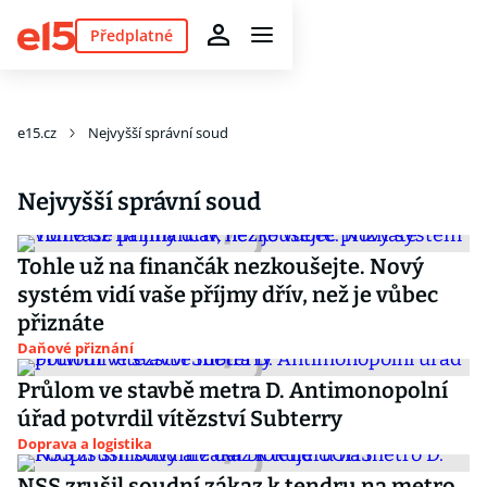
Předplatné
e15.cz
Nejvyšší správní soud
Nejvyšší správní soud
Tohle už na finančák nezkoušejte. Nový
systém vidí vaše příjmy dřív, než je vůbec
přiznáte
Daňové přiznání
Průlom ve stavbě metra D. Antimonopolní
úřad potvrdil vítězství Subterry
Doprava a logistika
NSS zrušil soudní zákaz k tendru na metro