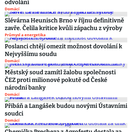
odvolání
Domácí
Slévárna Heunisch Brno v říjnu definitivně
zavře. Čelila kritice kvůli zápachu z výroby
Průmysl a energetika
Poslanci chtějí omezit možnost dovolání k
Nejvyššímu soudu
Domácí
Městský soud zamítl žalobu společnosti
ČEZ proti milionové pokutě od České
národní banky
Domácí
Přibáň a Langášek budou novými Ústavními
soudci
Domácí
Chemička Precheza z Agrofertu dostala za