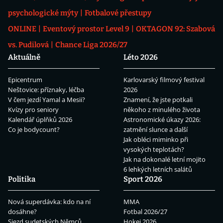
psychologické mýty
Fotbalové přestupy
ONLINE
Eventový prostor Level 9
OKTAGON 92: Szabová
vs. Pudilová
Chance Liga 2026/27
Aktuálně
Léto 2026
Epicentrum
Karlovarský filmový festival
Neštovice: příznaky, léčba
2026
V čem jezdí Yamal a Mesii?
Znamení, že jste potkali
Kvízy pro seniory
někoho z minulého života
Kalendář úplňků 2026
Astronomické úkazy 2026:
Co je bodycount?
zatmění slunce a další
Jak obléci miminko při
vysokých teplotách?
Jak na dokonalé letní mojito
6 lehkých letních salátů
Politika
Sport 2026
Nová superdávka: kdo na ní
MMA
dosáhne?
Fotbal 2026/27
Sjezd sudetských Němců
Hokej 2026