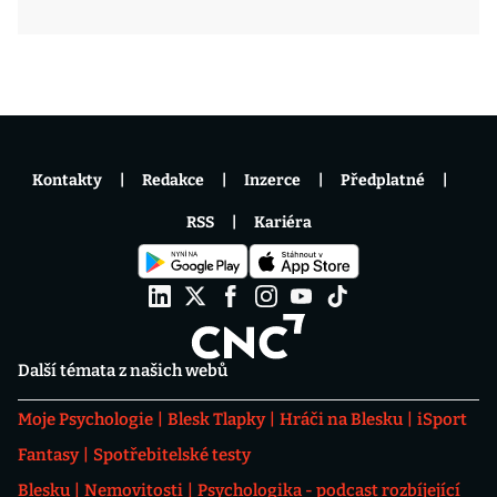
Kontakty
Redakce
Inzerce
Předplatné
RSS
Kariéra
Další témata z našich webů
Moje Psychologie
Blesk Tlapky
Hráči na Blesku
iSport
Fantasy
Spotřebitelské testy
Blesku
Nemovitosti
Psychologika - podcast rozbíjející