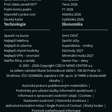
Proč vláda zavádí EET?
Tenis 2026
Padni komu padni
F1 2026
Výpověď z práce vzor
Atletika 2026
Divoký kačer
Cyklistika 2026
Technologie
Ekonomika
SpaceX na burze
Smrt OSVČ
Nejlepší telefony
Spořicí účty
Nejlepší AI zdarma
Superdávka – změny
Nejlepší chytré hodinky
Důchody 2027
Nejlepší VPN – srovnání
Minimální mzda 2027
Netflix filmy a seriály
Senior Pas – slevy
© 2001 - 2026 Copyright
CZECH NEWS CENTER a.s.
se sídlem náměstí Marie Schmolkové 3493/1, 100 00 Praha 10 -
Strašnice, IČO: 02346826, zapsána v OR, sp.zn. B 19490 a dodavatelé
obsahu
Autorská práva k publikovaným materiálům
Podmínky pro užívání služby informační společnosti
Informace o zpracování osobních údajů
Cookies
Nastavení soukromí
Vlastnická struktura
Jednotná kontaktní místa / Single Points of Contact
Etický kodex
Povinně zveřejňované informace