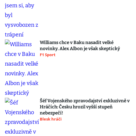
Williams chce v Baku nasadit velké
novinky. Alex Albon je však skeptický
F1 Sport
Šéf Vojenského zpravodajství exkluzivně v
Hráčích: Česku hrozil vyšší stupeň
nebezpečí!
Blesk hráči