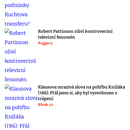
Robert Pattinson oživí kontroverzní
televizní fenomén
Poggers
Klausova mrazivá slova na pohřbu Knížáka
(†86): Přál jsem si, aby byl vysvobozen z
trápení
Blesk.cz