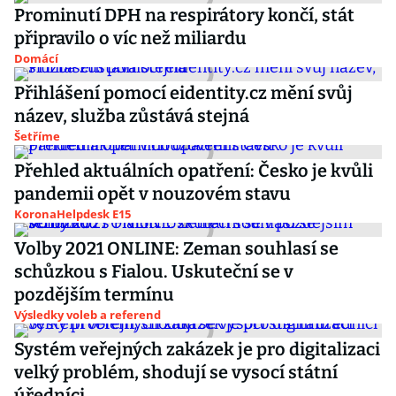
Prominutí DPH na respirátory končí, stát
připravilo o víc než miliardu
Domácí
Přihlášení pomocí eidentity.cz mění svůj
název, služba zůstává stejná
Šetříme
Přehled aktuálních opatření: Česko je kvůli
pandemii opět v nouzovém stavu
KoronaHelpdesk E15
Volby 2021 ONLINE: Zeman souhlasí se
schůzkou s Fialou. Uskuteční se v
pozdějším termínu
Výsledky voleb a referend
Systém veřejných zakázek je pro digitalizaci
velký problém, shodují se vysocí státní
úředníci