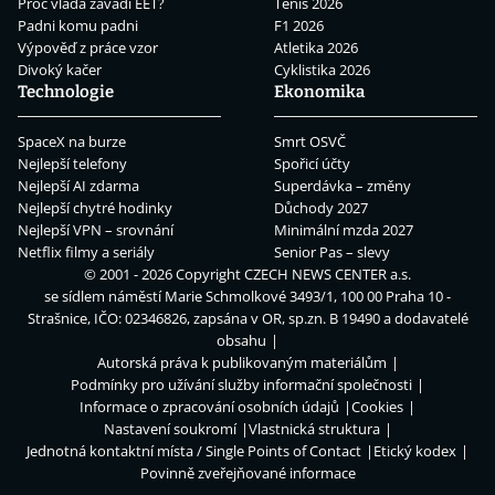
Proč vláda zavádí EET?
Tenis 2026
Padni komu padni
F1 2026
Výpověď z práce vzor
Atletika 2026
Divoký kačer
Cyklistika 2026
Technologie
Ekonomika
SpaceX na burze
Smrt OSVČ
Nejlepší telefony
Spořicí účty
Nejlepší AI zdarma
Superdávka – změny
Nejlepší chytré hodinky
Důchody 2027
Nejlepší VPN – srovnání
Minimální mzda 2027
Netflix filmy a seriály
Senior Pas – slevy
© 2001 - 2026 Copyright
CZECH NEWS CENTER a.s.
se sídlem náměstí Marie Schmolkové 3493/1, 100 00 Praha 10 -
Strašnice, IČO: 02346826, zapsána v OR, sp.zn. B 19490 a dodavatelé
obsahu
Autorská práva k publikovaným materiálům
Podmínky pro užívání služby informační společnosti
Informace o zpracování osobních údajů
Cookies
Nastavení soukromí
Vlastnická struktura
Jednotná kontaktní místa / Single Points of Contact
Etický kodex
Povinně zveřejňované informace