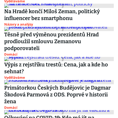
Vyděláváme
Na Hradě končí Miloš Zeman, politický
influencer bez smartphonu
Názory a analýzy
Těsně před výměnou prezidentů Hrad
prodloužil smlouvu Zemanovu
podporovateli
Domácí
Výpis z rejstříku trestů: Cena, jak a kde ho
sehnat?
Vyděláváme
Primátorkou Českých Budějovic je Dagmar
Škodová Parmová z ODS. Poprvé v historii
žena
Domácí
Očkování na COVID-19: Kdo má jít na