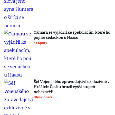
Câmara se vyjádřil ke spekulacím, které ho
pojí se sedačkou u Haasu
F1 Sport
Šéf Vojenského zpravodajství exkluzivně v
Hráčích: Česku hrozil vyšší stupeň
nebezpečí!
Blesk hráči