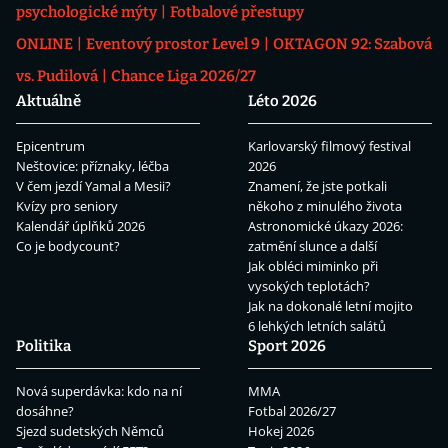
psychologické mýty
Fotbalové přestupy
ONLINE
Eventový prostor Level 9
OKTAGON 92: Szabová
vs. Pudilová
Chance Liga 2026/27
Aktuálně
Léto 2026
Epicentrum
Karlovarský filmový festival
Neštovice: příznaky, léčba
2026
V čem jezdí Yamal a Mesii?
Znamení, že jste potkali
Kvízy pro seniory
někoho z minulého života
Kalendář úplňků 2026
Astronomické úkazy 2026:
Co je bodycount?
zatmění slunce a další
Jak obléci miminko při
vysokých teplotách?
Jak na dokonalé letní mojito
6 lehkých letních salátů
Politika
Sport 2026
Nová superdávka: kdo na ní
MMA
dosáhne?
Fotbal 2026/27
Sjezd sudetských Němců
Hokej 2026