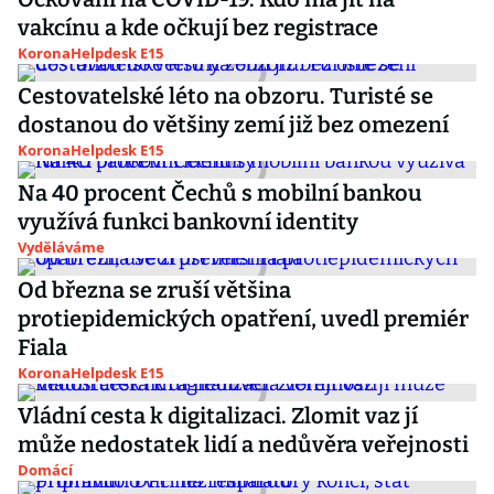
vakcínu a kde očkují bez registrace
KoronaHelpdesk E15
Cestovatelské léto na obzoru. Turisté se
dostanou do většiny zemí již bez omezení
KoronaHelpdesk E15
Na 40 procent Čechů s mobilní bankou
využívá funkci bankovní identity
Vyděláváme
Od března se zruší většina
protiepidemických opatření, uvedl premiér
Fiala
KoronaHelpdesk E15
Vládní cesta k digitalizaci. Zlomit vaz jí
může nedostatek lidí a nedůvěra veřejnosti
Domácí