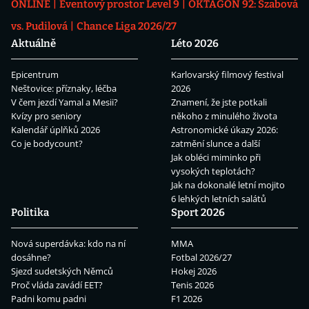
ONLINE
Eventový prostor Level 9
OKTAGON 92: Szabová
vs. Pudilová
Chance Liga 2026/27
Aktuálně
Léto 2026
Epicentrum
Karlovarský filmový festival
Neštovice: příznaky, léčba
2026
V čem jezdí Yamal a Mesii?
Znamení, že jste potkali
Kvízy pro seniory
někoho z minulého života
Kalendář úplňků 2026
Astronomické úkazy 2026:
Co je bodycount?
zatmění slunce a další
Jak obléci miminko při
vysokých teplotách?
Jak na dokonalé letní mojito
6 lehkých letních salátů
Politika
Sport 2026
Nová superdávka: kdo na ní
MMA
dosáhne?
Fotbal 2026/27
Sjezd sudetských Němců
Hokej 2026
Proč vláda zavádí EET?
Tenis 2026
Padni komu padni
F1 2026