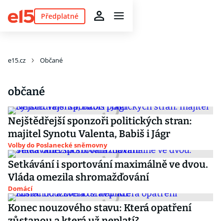
Předplatné
e15.cz
Občané
občané
Nejštědřejší sponzoři politických stran:
majitel Synotu Valenta, Babiš i Jágr
Volby do Poslanecké sněmovny
Setkávání i sportování maximálně ve dvou.
Vláda omezila shromažďování
Domácí
Konec nouzového stavu: Která opatření
zůstanou a která už neplatí?