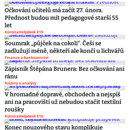
Očkování učitelů má začít 27. února.
Přednost budou mít pedagogové starší 55
let
KoronaHelpdesk E15
Soumrak „půjček na cokoli“. Češi se
zadlužují méně, někteří ale končí u lichvářů
Finance a bankovnictví
Zápisník Štěpána Brunera: Bez očkování ani
ránu
Názory a analýzy
V hromadné dopravě, obchodech a nejspíš
ani na pracovišti už nebudou stačit textilní
roušky
KoronaHelpdesk E15
Konec nouzového stavu komplikuje