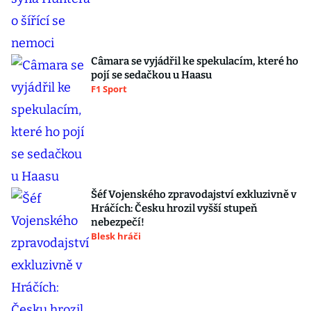
Câmara se vyjádřil ke spekulacím, které ho
pojí se sedačkou u Haasu
F1 Sport
Šéf Vojenského zpravodajství exkluzivně v
Hráčích: Česku hrozil vyšší stupeň
nebezpečí!
Blesk hráči