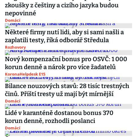
zkoušky z češtiny a cizího jazyka budou
nepovinné
Domácí
Některé firmy nutí lidi, aby si sami našli a
zaplatili testy, říká odborář Středula
Rozhovory
Nový kompenzační bonus pro OSVČ: 1 000
korun denně a nárok pro více žadatelů
KoronaHelpdesk E15
Bilance nouzových stavů: 28 tisíc trestných
činů. Příští tresty už mají být mírnější
Domácí
Lidé v karanténě dostanou bonus 370
korun denně, rozhodli poslanci
Domácí