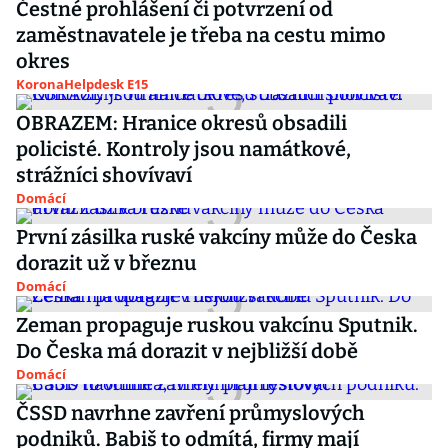
Čestné prohlášení či potvrzení od
zaměstnavatele je třeba na cestu mimo
okres
KoronaHelpdesk E15
OBRAZEM: Hranice okresů obsadili
policisté. Kontroly jsou namátkové,
strážníci shovívaví
Domácí
První zásilka ruské vakcíny může do Česka
dorazit už v březnu
Domácí
Zeman propaguje ruskou vakcínu Sputnik.
Do Česka má dorazit v nejbližší době
Domácí
ČSSD navrhne zavření průmyslových
podniků. Babiš to odmítá, firmy mají