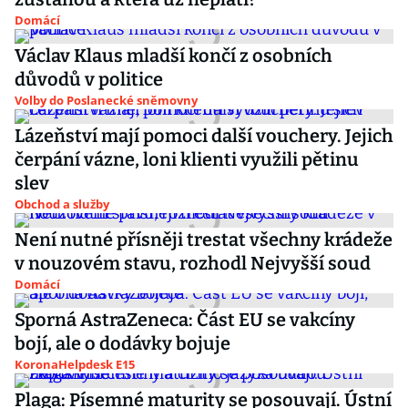
Domácí
Václav Klaus mladší končí z osobních
důvodů v politice
Volby do Poslanecké sněmovny
Lázeňství mají pomoci další vouchery. Jejich
čerpání vázne, loni klienti využili pětinu
slev
Obchod a služby
Není nutné přísněji trestat všechny krádeže
v nouzovém stavu, rozhodl Nejvyšší soud
Domácí
Sporná AstraZeneca: Část EU se vakcíny
bojí, ale o dodávky bojuje
KoronaHelpdesk E15
Plaga: Písemné maturity se posouvají. Ústní