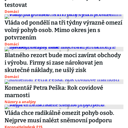
testovat
Domácí
Vláda od pondělí na tři týdny výrazně omezí
volný pohyb osob. Mimo okres jen s
potvrzením
Domácí
Blatného rezort bude moci zavírat obchody
i výrobu. Firmy si zase nárokovat jen
skutečné náklady, ne ušlý zisk
Domácí
Komentář Petra Peška: Rok covidové
marnosti
Názory a analýzy
Vláda chce radikálně omezit pohyb osob.
Nejprve musí nalézt sněmovní podporu
KoronaHelpdesk E15