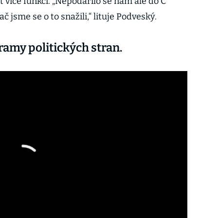
 více funkcí. „Nepodařilo se nám ale do C
ač jsme se o to snažili,“ lituje Podveský.
ramy politických stran.