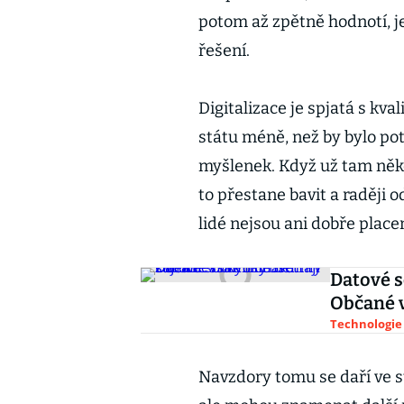
potom až zpětně hodnotí, je
řešení.
Digitalizace je spjatá s kva
státu méně, než by bylo pot
myšlenek. Když už tam něk
to přestane bavit a raději o
lidé nejsou ani dobře place
Datové s
Občané v
Technologie
Navzdory tomu se daří ve st