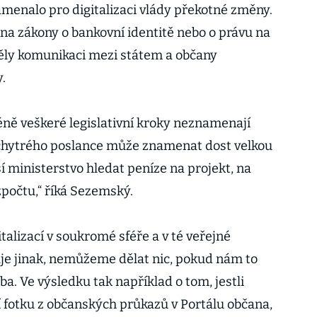
amenalo pro digitalizaci vlády překotné změny.
a zákony o bankovní identitě nebo o právu na
 měly komunikaci mezi státem a občany
.
ně veškeré legislativní kroky neznamenají
 chytrého poslance může znamenat dost velkou
 ministerstvo hledat peníze na projekt, na
zpočtu,“ říká Sezemský.
alizací v soukromé sféře a v té veřejné
guje jinak, nemůžeme dělat nic, pokud nám to
rba. Ve výsledku tak například o tom, jestli
 fotku z občanských průkazů v Portálu občana,