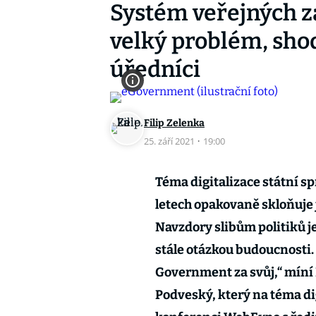
Systém veřejných za
velký problém, shod
úředníci
Filip Zelenka
25. září 2021
·
19:00
Téma digitalizace státní s
letech opakovaně skloňuje 
Navzdory slibům politiků j
stále otázkou budoucnosti. 
Government za svůj,“ míní I
Podveský, který na téma di