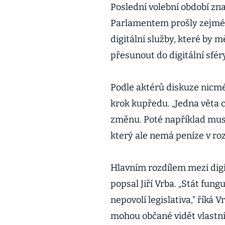
Poslední volební období zn
Parlamentem prošly zejmén
digitální služby, které by
přesunout do digitální sféry
Podle aktérů diskuze nicmé
krok kupředu. „Jedna věta
změnu. Poté například musí
který ale nemá peníze v ro
Hlavním rozdílem mezi digit
popsal Jiří Vrba. „Stát fun
nepovolí legislativa,“ říká V
mohou občané vidět vlastní