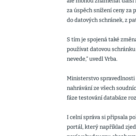
ale mohou znamenat další r
za úspěch snížení ceny za p
do datových schránek, z pat
S tím je spojená také změn
používat datovou schránku 
nevede,“ uvedl Vrba.
Ministerstvo spravedlnosti
nahrávání ze všech soudních 
fáze testování databáze ro
I celní správa si připsala po
portál, který například zj