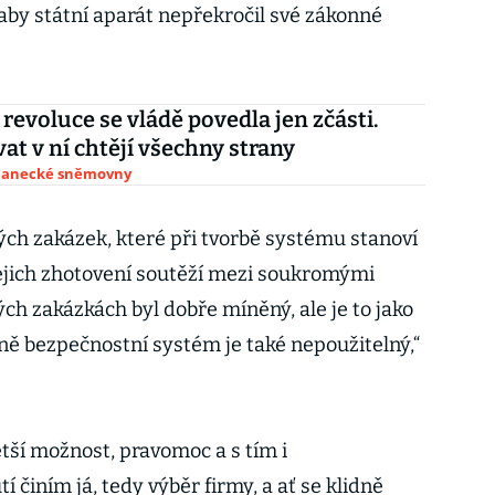
aby státní aparát nepřekročil své zákonné
 revoluce se vládě povedla jen zčásti.
at v ní chtějí všechny strany
slanecké sněmovny
ých zakázek, které při tvorbě systému stanoví
jejich zhotovení soutěží mezi soukromými
ých zakázkách byl dobře míněný, ale je to jako
ně bezpečnostní systém je také nepoužitelný,“
ětší možnost, pravomoc a s tím i
 činím já, tedy výběr firmy, a ať se klidně