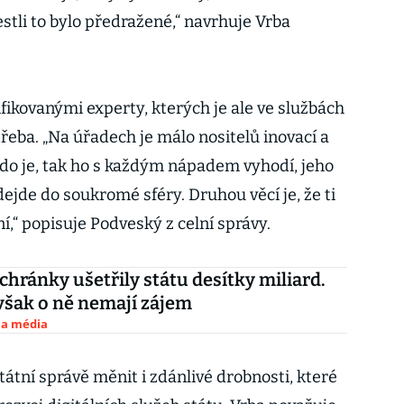
stli to bylo předražené,“ navrhuje Vrba
lifikovanými experty, kterých je ale ve službách
řeba. „Na úřadech je málo nositelů inovací a
do je, tak ho s každým nápadem vyhodí, jeho
dejde do soukromé sféry. Druhou věcí je, že ti
ní,“ popisuje Podveský z celní správy.
chránky ušetřily státu desítky miliard.
šak o ně nemají zájem
 a média
átní správě měnit i zdánlivé drobnosti, které