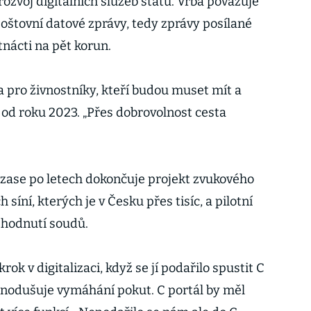
ozvoj digitálních služeb státu. Vrba považuje
oštovní datové zprávy, tedy zprávy posílané
nácti na pět korun.
a pro živnostníky, kteří budou muset mít a
od roku 2023. „Přes dobrovolnost cesta
 zase po letech dokončuje projekt zvukového
síní, kterých je v Česku přes tisíc, a pilotní
zhodnutí soudů.
krok v digitalizaci, když se jí podařilo spustit C
ednodušuje vymáhání pokut. C portál by měl