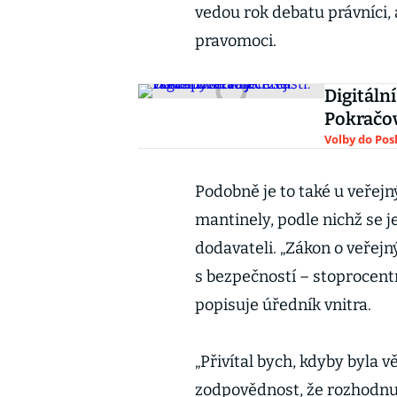
vedou rok debatu právníci, 
pravomoci.
Digitální
Pokračov
Volby do Po
Podobně je to také u veřejn
mantinely, podle nichž se 
dodavateli. „Zákon o veřejn
s bezpečností – stoprocent
popisuje úředník vnitra.
„Přivítal bych, kdyby byla v
zodpovědnost, že rozhodnutí