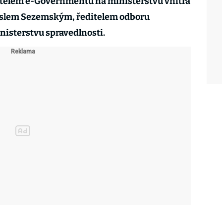
itelem e-Governmentu na ministerstvu vnitra
slem Sezemským, ředitelem odboru
inisterstvu spravedlnosti.