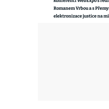
konferenci WebExpo s řed
Romanem Vrbou a s Přemy
elektronizace justice na m