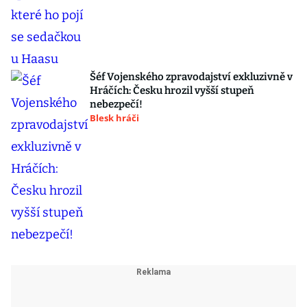
Šéf Vojenského zpravodajství exkluzivně v
Hráčích: Česku hrozil vyšší stupeň
nebezpečí!
Blesk hráči