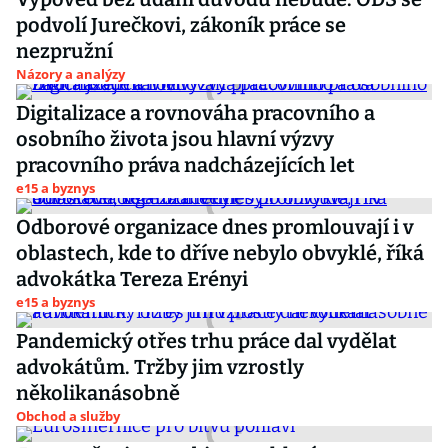
podvolí Jurečkovi, zákoník práce se
nezpružní
Názory a analýzy
Digitalizace a rovnováha pracovního a
osobního života jsou hlavní výzvy
pracovního práva nadcházejících let
e15 a byznys
Odborové organizace dnes promlouvají i v
oblastech, kde to dříve nebylo obvyklé, říká
advokátka Tereza Erényi
e15 a byznys
Pandemický otřes trhu práce dal vydělat
advokátům. Tržby jim vzrostly
několikanásobně
Obchod a služby