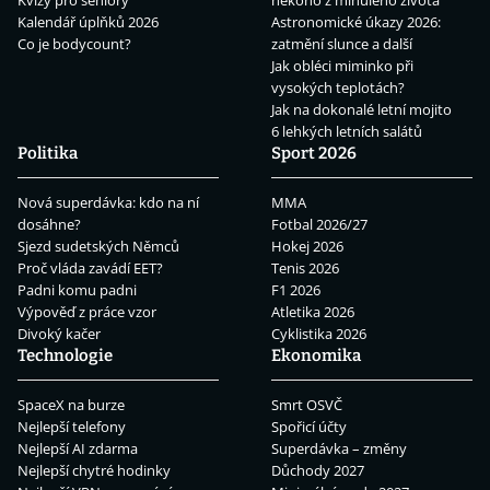
Kvízy pro seniory
někoho z minulého života
Kalendář úplňků 2026
Astronomické úkazy 2026:
Co je bodycount?
zatmění slunce a další
Jak obléci miminko při
vysokých teplotách?
Jak na dokonalé letní mojito
6 lehkých letních salátů
Politika
Sport 2026
Nová superdávka: kdo na ní
MMA
dosáhne?
Fotbal 2026/27
Sjezd sudetských Němců
Hokej 2026
Proč vláda zavádí EET?
Tenis 2026
Padni komu padni
F1 2026
Výpověď z práce vzor
Atletika 2026
Divoký kačer
Cyklistika 2026
Technologie
Ekonomika
SpaceX na burze
Smrt OSVČ
Nejlepší telefony
Spořicí účty
Nejlepší AI zdarma
Superdávka – změny
Nejlepší chytré hodinky
Důchody 2027