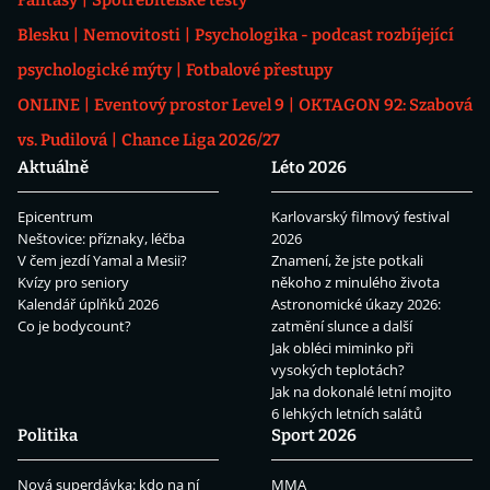
Fantasy
Spotřebitelské testy
Blesku
Nemovitosti
Psychologika - podcast rozbíjející
psychologické mýty
Fotbalové přestupy
ONLINE
Eventový prostor Level 9
OKTAGON 92: Szabová
vs. Pudilová
Chance Liga 2026/27
Aktuálně
Léto 2026
Epicentrum
Karlovarský filmový festival
Neštovice: příznaky, léčba
2026
V čem jezdí Yamal a Mesii?
Znamení, že jste potkali
Kvízy pro seniory
někoho z minulého života
Kalendář úplňků 2026
Astronomické úkazy 2026:
Co je bodycount?
zatmění slunce a další
Jak obléci miminko při
vysokých teplotách?
Jak na dokonalé letní mojito
6 lehkých letních salátů
Politika
Sport 2026
Nová superdávka: kdo na ní
MMA