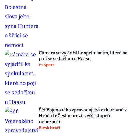
Câmara se vyjádřil ke spekulacím, které ho
pojí se sedačkou u Haasu
F1 Sport
Šéf Vojenského zpravodajství exkluzivně v
Hráčích: Česku hrozil vyšší stupeň
nebezpečí!
Blesk hráči