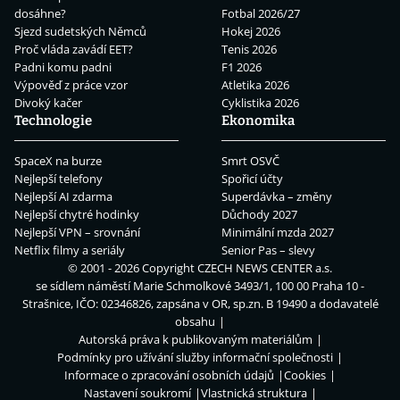
dosáhne?
Fotbal 2026/27
Sjezd sudetských Němců
Hokej 2026
Proč vláda zavádí EET?
Tenis 2026
Padni komu padni
F1 2026
Výpověď z práce vzor
Atletika 2026
Divoký kačer
Cyklistika 2026
Technologie
Ekonomika
SpaceX na burze
Smrt OSVČ
Nejlepší telefony
Spořicí účty
Nejlepší AI zdarma
Superdávka – změny
Nejlepší chytré hodinky
Důchody 2027
Nejlepší VPN – srovnání
Minimální mzda 2027
Netflix filmy a seriály
Senior Pas – slevy
© 2001 - 2026 Copyright
CZECH NEWS CENTER a.s.
se sídlem náměstí Marie Schmolkové 3493/1, 100 00 Praha 10 -
Strašnice, IČO: 02346826, zapsána v OR, sp.zn. B 19490 a dodavatelé
obsahu
Autorská práva k publikovaným materiálům
Podmínky pro užívání služby informační společnosti
Informace o zpracování osobních údajů
Cookies
Nastavení soukromí
Vlastnická struktura