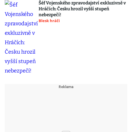
Šéf Vojenského zpravodajství exkluzivně v
Hráčích: Česku hrozil vyšší stupeň
nebezpečí!
Blesk hráči