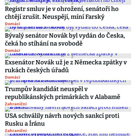
Registr smluv je v ohrožení, senátoři ho
chtějí zrušit. Neuspějí, míní Farský
Domácí
Bývalý senátor Novák byl vydán do Česka,
čeká ho stíhání na svobodě
Domácí
Exsenátor Novák už je z Německa zpátky v
rukách českých úřadů
Domácí
Trumpův kandidát neuspěl v
republikánských primárkách v Alabamě
Zahraniční
USA schválily návrh nových sankcí proti
Rusku a Íránu
Zahraniční