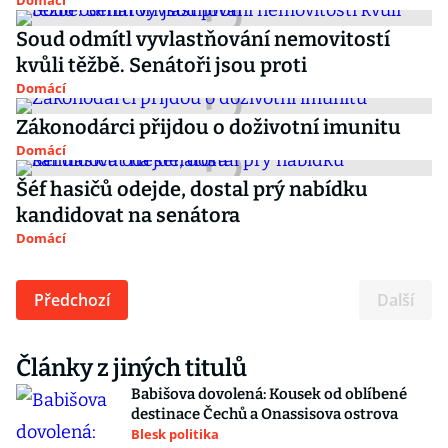
Domácí
Soud odmítl vyvlastňování nemovitostí
kvůli těžbě. Senátoři jsou proti
Domácí
Zákonodárci přijdou o doživotní imunitu
Domácí
Šéf hasičů odejde, dostal prý nabídku
kandidovat na senátora
Domácí
Předchozí
Další
Články z jiných titulů
Babišova dovolená: Kousek od oblíbené
destinace Čechů a Onassisova ostrova
Blesk politika