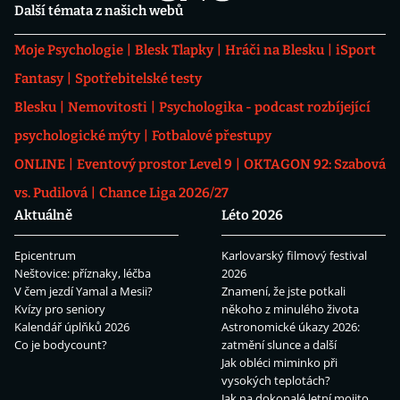
Další témata z našich webů
Moje Psychologie
Blesk Tlapky
Hráči na Blesku
iSport
Fantasy
Spotřebitelské testy
Blesku
Nemovitosti
Psychologika - podcast rozbíjející
psychologické mýty
Fotbalové přestupy
ONLINE
Eventový prostor Level 9
OKTAGON 92: Szabová
vs. Pudilová
Chance Liga 2026/27
Aktuálně
Léto 2026
Epicentrum
Karlovarský filmový festival
Neštovice: příznaky, léčba
2026
V čem jezdí Yamal a Mesii?
Znamení, že jste potkali
Kvízy pro seniory
někoho z minulého života
Kalendář úplňků 2026
Astronomické úkazy 2026:
Co je bodycount?
zatmění slunce a další
Jak obléci miminko při
vysokých teplotách?
Jak na dokonalé letní mojito