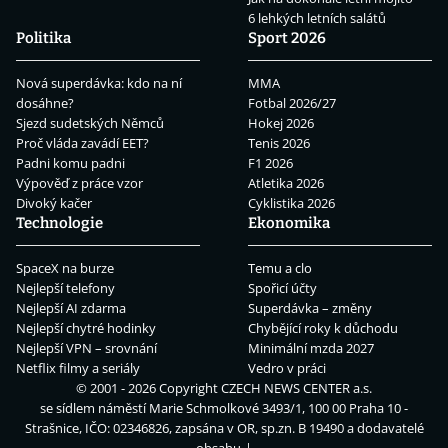
6 lehkých letních salátů
Politika
Sport 2026
Nová superdávka: kdo na ní
MMA
dosáhne?
Fotbal 2026/27
Sjezd sudetských Němců
Hokej 2026
Proč vláda zavádí EET?
Tenis 2026
Padni komu padni
F1 2026
Výpověď z práce vzor
Atletika 2026
Divoký kačer
Cyklistika 2026
Technologie
Ekonomika
SpaceX na burze
Temu a clo
Nejlepší telefony
Spořicí účty
Nejlepší AI zdarma
Superdávka – změny
Nejlepší chytré hodinky
Chybějící roky k důchodu
Nejlepší VPN – srovnání
Minimální mzda 2027
Netflix filmy a seriály
Vedro v práci
© 2001 - 2026 Copyright
CZECH NEWS CENTER a.s.
se sídlem náměstí Marie Schmolkové 3493/1, 100 00 Praha 10 -
Strašnice, IČO: 02346826, zapsána v OR, sp.zn. B 19490 a dodavatelé