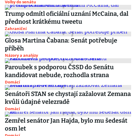
Volby do senátu
Trump odmítl oficiální uznání McCaina, dal
přednost krátkému tweetu
Zahraniční
Glosa Martina Čabana: Senát potřebuje
příběh
Názory a analýzy
Paroubek s podporou ČSSD do Senátu
kandidovat nebude, rozhodla strana
Domácí
Senátoři STAN se chystají zažalovat Zemana
kvůli údajné velezradě
Domácí
Zemřel senátor Jan Hajda, bylo mu šedesát
osm let
Domácí