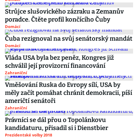
Strůjce slušovického zázraku a Zemanův
poradce. Čtěte profil končícího Čuby
Domácí
Čuba rezignoval na svůj senátorský mandát
Domácí
Vláda USA byla bez peněz, Kongres již
schválil její provizorní financování
Zahraniční
Vměšování Ruska do Evropy sílí, USA by
měly začít pomáhat chránit demokracii, píší
američtí senátoři
Zahraniční
Právníci se dál přou o Topolánkovu
kandidaturu, přisadil si i Dienstbier
Prezidentské volby 2018