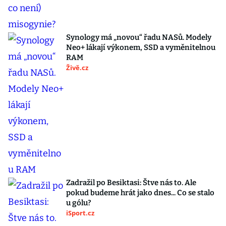
Synology má „novou“ řadu NASů. Modely
Neo+ lákají výkonem, SSD a vyměnitelnou
RAM
Živě.cz
Zadražil po Besiktasi: Štve nás to. Ale
pokud budeme hrát jako dnes... Co se stalo
u gólu?
iSport.cz