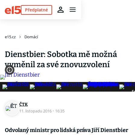
Předplatné
e15.cz
Domácí
Dienstbier: Sobotka mě možná
vyměnil za své znovuzvolení
F
ČTK
11. listopadu 2016
·
16:35
Odvolaný ministr pro lidská práva Jiří Dienstbier