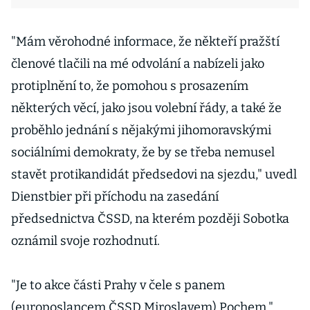
"Mám věrohodné informace, že někteří pražští
členové tlačili na mé odvolání a nabízeli jako
protiplnění to, že pomohou s prosazením
některých věcí, jako jsou volební řády, a také že
proběhlo jednání s nějakými jihomoravskými
sociálními demokraty, že by se třeba nemusel
stavět protikandidát předsedovi na sjezdu," uvedl
Dienstbier při příchodu na zasedání
předsednictva ČSSD, na kterém později Sobotka
oznámil svoje rozhodnutí.
"Je to akce části Prahy v čele s panem
(europoslancem ČSSD Miroslavem) Pochem,"