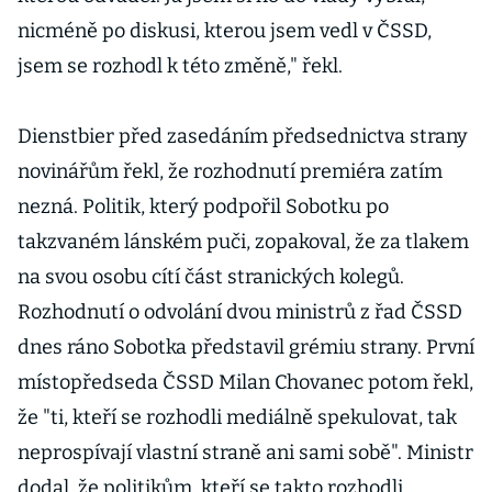
nicméně po diskusi, kterou jsem vedl v ČSSD,
jsem se rozhodl k této změně," řekl.
Dienstbier před zasedáním předsednictva strany
novinářům řekl, že rozhodnutí premiéra zatím
nezná. Politik, který podpořil Sobotku po
takzvaném lánském puči, zopakoval, že za tlakem
na svou osobu cítí část stranických kolegů.
Rozhodnutí o odvolání dvou ministrů z řad ČSSD
dnes ráno Sobotka představil grémiu strany. První
místopředseda ČSSD Milan Chovanec potom řekl,
že "ti, kteří se rozhodli mediálně spekulovat, tak
neprospívají vlastní straně ani sami sobě". Ministr
dodal, že politikům, kteří se takto rozhodli,