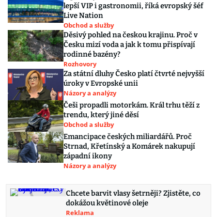
lepší VIP i gastronomii, říká evropský šéf
Live Nation
Obchod a služby
Děsivý pohled na českou krajinu. Proč v
Česku mizí voda a jak k tomu přispívají
rodinné bazény?
Rozhovory
Za státní dluhy Česko platí čtvrté nejvyšší
úroky v Evropské unii
Názory a analýzy
Češi propadli motorkám. Král trhu těží z
trendu, který jiné děsí
Obchod a služby
Emancipace českých miliardářů. Proč
Strnad, Křetínský a Komárek nakupují
západní ikony
Názory a analýzy
Chcete barvit vlasy šetrněji? Zjistěte, co
dokážou květinové oleje
Reklama