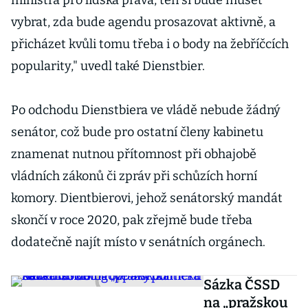
ministra pro lidská práva, ten si bude muset
vybrat, zda bude agendu prosazovat aktivně, a
přicházet kvůli tomu třeba i o body na žebříčcích
popularity," uvedl také Dienstbier.
Po odchodu Dienstbiera ve vládě nebude žádný
senátor, což bude pro ostatní členy kabinetu
znamenat nutnou přítomnost při obhajobě
vládních zákonů či zpráv při schůzích horní
komory. Dientbierovi, jehož senátorský mandát
skončí v roce 2020, pak zřejmě bude třeba
dodatečně najít místo v senátních orgánech.
Sázka ČSSD
na „pražskou