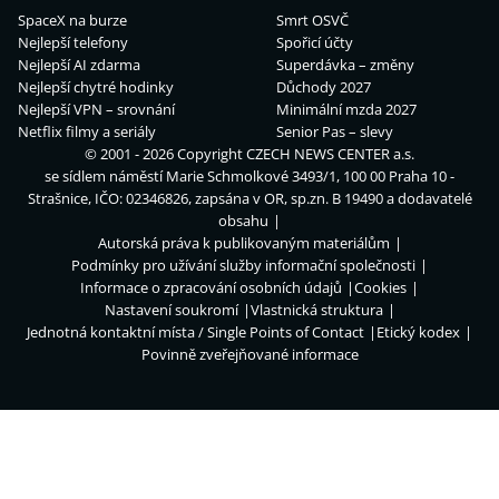
SpaceX na burze
Smrt OSVČ
Nejlepší telefony
Spořicí účty
Nejlepší AI zdarma
Superdávka – změny
Nejlepší chytré hodinky
Důchody 2027
Nejlepší VPN – srovnání
Minimální mzda 2027
Netflix filmy a seriály
Senior Pas – slevy
© 2001 - 2026 Copyright
CZECH NEWS CENTER a.s.
se sídlem náměstí Marie Schmolkové 3493/1, 100 00 Praha 10 -
Strašnice, IČO: 02346826, zapsána v OR, sp.zn. B 19490 a dodavatelé
obsahu
Autorská práva k publikovaným materiálům
Podmínky pro užívání služby informační společnosti
Informace o zpracování osobních údajů
Cookies
Nastavení soukromí
Vlastnická struktura
Jednotná kontaktní místa / Single Points of Contact
Etický kodex
Povinně zveřejňované informace