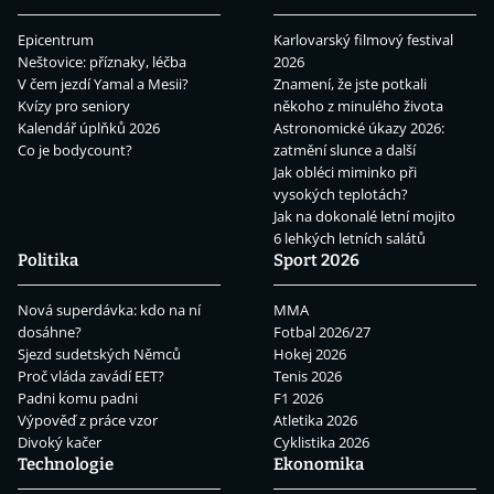
Epicentrum
Karlovarský filmový festival
Neštovice: příznaky, léčba
2026
V čem jezdí Yamal a Mesii?
Znamení, že jste potkali
Kvízy pro seniory
někoho z minulého života
Kalendář úplňků 2026
Astronomické úkazy 2026:
Co je bodycount?
zatmění slunce a další
Jak obléci miminko při
vysokých teplotách?
Jak na dokonalé letní mojito
6 lehkých letních salátů
Politika
Sport 2026
Nová superdávka: kdo na ní
MMA
dosáhne?
Fotbal 2026/27
Sjezd sudetských Němců
Hokej 2026
Proč vláda zavádí EET?
Tenis 2026
Padni komu padni
F1 2026
Výpověď z práce vzor
Atletika 2026
Divoký kačer
Cyklistika 2026
Technologie
Ekonomika