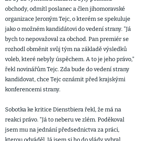
obchody, odmítl poslanec a člen jihomoravské
organizace Jeroným Tejc, o kterém se spekuluje
jako o možném kandidátovi do vedení strany. "Já
bych to nepovažoval za obchod. Pan premiér se
rozhodl obměnit svůj tým na základě výsledků
voleb, které nebyly úspěchem. A to je jeho právo,"
řekl novinářům Tejc. Zda bude do vedení strany
kandidovat, chce Tejc oznámit před krajskými
konferencemi strany.
Sobotka ke kritice Dienstbiera řekl, že má na
reakci právo. "Já to neberu ve zlém. Poděkoval
jsem mu na jednání předsednictva za práci,
kterou odváděl. Já jsem si ho do vlády vybral,