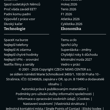
Sjezd sudetských Němců
Hokej 2026
Proč vláda zavádí EET?
Tenis 2026
Padni komu padni
F1 2026
Výpověď z práce vzor
Atletika 2026
Divoký kačer
Cyklistika 2026
Technologie
Ekonomika
SpaceX na burze
Temu a clo
Nejlepší telefony
Spořicí účty
Nejlepší AI zdarma
Superdávka – změny
Nejlepší chytré hodinky
Chybějící roky k důchodu
Nejlepší VPN – srovnání
Minimální mzda 2027
Netflix filmy a seriály
Vedro v práci
© 2001 - 2026 Copyright
CZECH NEWS CENTER a.s.
se sídlem náměstí Marie Schmolkové 3493/1, 100 00 Praha 10 -
Strašnice, IČO: 02346826, zapsána v OR, sp.zn. B 19490 a dodavatelé
obsahu
Autorská práva k publikovaným materiálům
Podmínky pro užívání služby informační společnosti
Informace o zpracování osobních údajů
Cookies
Nastavení soukromí
Vlastnická struktura
Jednotná kontaktní místa / Single Points of Contact
Etický kodex