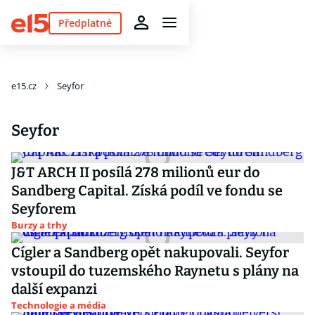
Předplatné
e15.cz
Seyfor
Seyfor
J&T ARCH II posílá 278 milionů eur do
Sandberg Capital. Získá podíl ve fondu se
Seyforem
Burzy a trhy
Cígler a Sandberg opět nakupovali. Seyfor
vstoupil do tuzemského Raynetu s plány na
další expanzi
Technologie a média