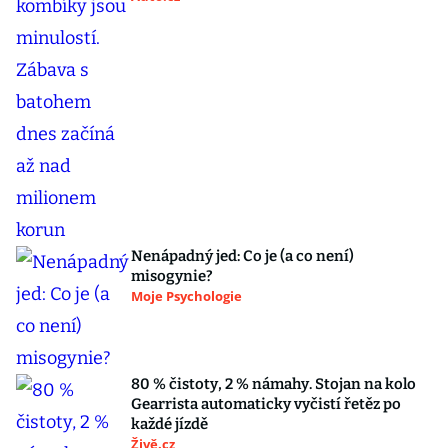
Nenápadný jed: Co je (a co není)
misogynie?
Moje Psychologie
80 % čistoty, 2 % námahy. Stojan na kolo
Gearrista automaticky vyčistí řetěz po
každé jízdě
Živě.cz