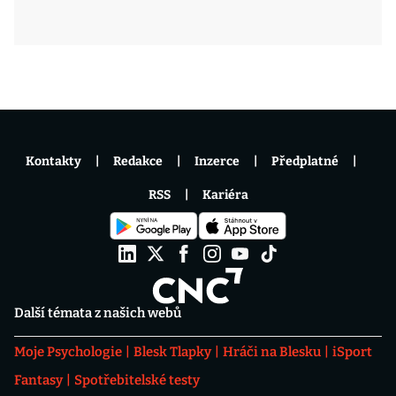
Kontakty
Redakce
Inzerce
Předplatné
RSS
Kariéra
Další témata z našich webů
Moje Psychologie
Blesk Tlapky
Hráči na Blesku
iSport
Fantasy
Spotřebitelské testy