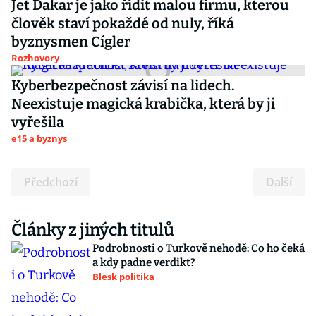
Jet Dakar je jako řídit malou firmu, kterou
člověk staví pokaždé od nuly, říká
byznysmen Cígler
Rozhovory
Kyberbezpečnost závisí na lidech.
Neexistuje magická krabička, která by ji
vyřešila
e15 a byznys
Předchozí
Další
Články z jiných titulů
Podrobnosti o Turkově nehodě: Co ho čeká
a kdy padne verdikt?
Blesk politika