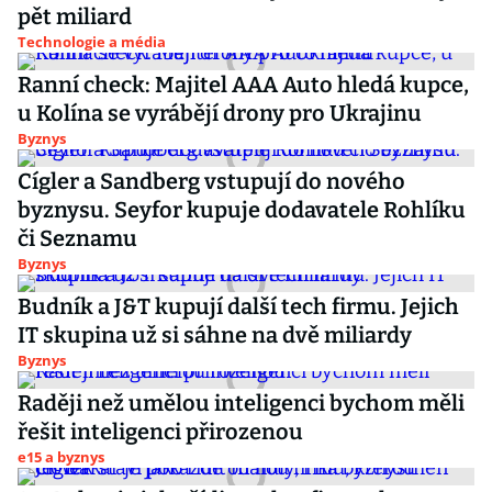
pět miliard
Technologie a média
Ranní check: Majitel AAA Auto hledá kupce,
u Kolína se vyrábějí drony pro Ukrajinu
Byznys
Cígler a Sandberg vstupují do nového
byznysu. Seyfor kupuje dodavatele Rohlíku
či Seznamu
Byznys
Budník a J&T kupují další tech firmu. Jejich
IT skupina už si sáhne na dvě miliardy
Byznys
Raději než umělou inteligenci bychom měli
řešit inteligenci přirozenou
e15 a byznys