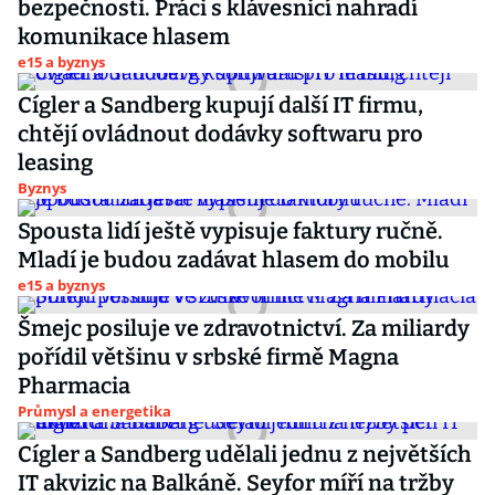
bezpečnosti. Práci s klávesnicí nahradí
komunikace hlasem
e15 a byznys
Cígler a Sandberg kupují další IT firmu,
chtějí ovládnout dodávky softwaru pro
leasing
Byznys
Spousta lidí ještě vypisuje faktury ručně.
Mladí je budou zadávat hlasem do mobilu
e15 a byznys
Šmejc posiluje ve zdravotnictví. Za miliardy
pořídil většinu v srbské firmě Magna
Pharmacia
Průmysl a energetika
Cígler a Sandberg udělali jednu z největších
IT akvizic na Balkáně. Seyfor míří na tržby