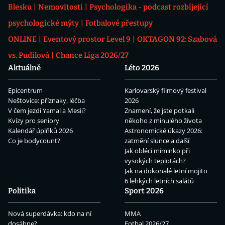
Blesku
Nemovitosti
Psychologika - podcast rozbíjející
psychologické mýty
Fotbalové přestupy
ONLINE
Eventový prostor Level 9
OKTAGON 92: Szabová
vs. Pudilová
Chance Liga 2026/27
Aktuálně
Léto 2026
Epicentrum
Karlovarský filmový festival
Neštovice: příznaky, léčba
2026
V čem jezdí Yamal a Mesii?
Znamení, že jste potkali
Kvízy pro seniory
někoho z minulého života
Kalendář úplňků 2026
Astronomické úkazy 2026:
Co je bodycount?
zatmění slunce a další
Jak obléci miminko při
vysokých teplotách?
Jak na dokonalé letní mojito
6 lehkých letních salátů
Politika
Sport 2026
Nová superdávka: kdo na ní
MMA
dosáhne?
Fotbal 2026/27