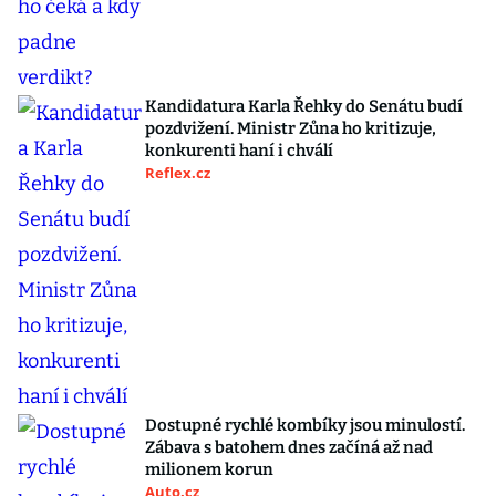
Kandidatura Karla Řehky do Senátu budí
pozdvižení. Ministr Zůna ho kritizuje,
konkurenti haní i chválí
Reflex.cz
Dostupné rychlé kombíky jsou minulostí.
Zábava s batohem dnes začíná až nad
milionem korun
Auto.cz