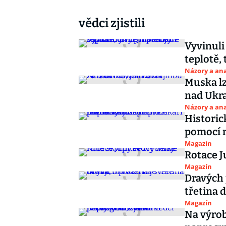
vědci zjistili
Vyvinuli
teplotě, 
Názory a ana
Muska lz
nad Ukr
Názory a ana
Historic
pomocí 
Magazín
Rotace J
Magazín
Dravých 
třetina 
Magazín
Na výrob