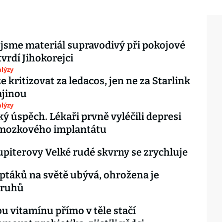
 jsme materiál supravodivý při pokojové
tvrdí Jihokorejci
lýzy
e kritizovat za ledacos, jen ne za Starlink
ajinou
lýzy
ký úspěch. Lékaři prvně vyléčili depresi
mozkového implantátu
upiterovy Velké rudé skvrny se zrychluje
ptáků na světě ubývá, ohrožena je
druhů
u vitamínu přímo v těle stačí