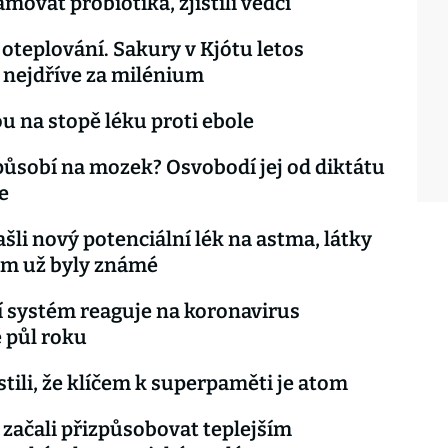
movat probiotika, zjistili vědci
 oteplování. Sakury v Kjótu letos
 nejdříve za milénium
ou na stopě léku proti ebole
působí na mozek? Osvobodí jej od diktátu
e
ašli nový potenciální lék na astma, látky
om už byly známé
 systém reaguje na koronavirus
 půl roku
istili, že klíčem k superpaměti je atom
e začali přizpůsobovat teplejším