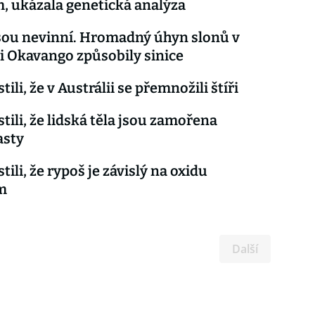
 ukázala genetická analýza
jsou nevinní. Hromadný úhyn slonů v
i Okavango způsobily sinice
stili, že v Austrálii se přemnožili štíři
stili, že lidská těla jsou zamořena
asty
stili, že rypoš je závislý na oxidu
m
Další