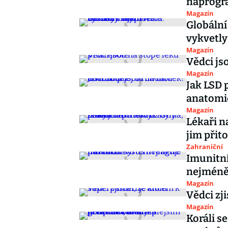
naprogra
Magazín
Globální
vykvetly
Magazín
Vědci js
Magazín
Jak LSD 
anatomi
Magazín
Lékaři n
jim přit
Zahraniční
Imunitní
nejméně
Magazín
Vědci zj
Magazín
Koráli s