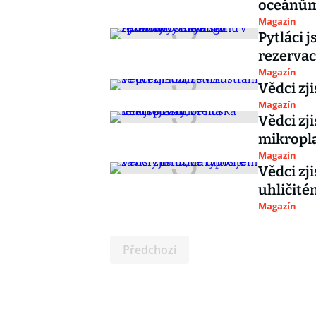
oceánům,
Magazín
Pytláci 
rezervac
Magazín
Vědci zji
Magazín
Vědci zji
mikropl
Magazín
Vědci zji
uhličité
Magazín
Předchozí