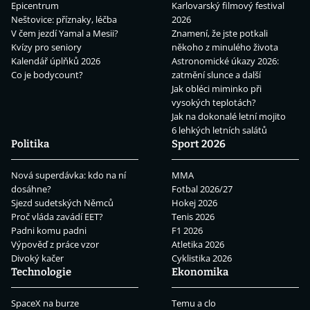
Epicentrum
Karlovarský filmový festival
Neštovice: příznaky, léčba
2026
V čem jezdí Yamal a Mesii?
Znamení, že jste potkali
Kvízy pro seniory
někoho z minulého života
Kalendář úplňků 2026
Astronomické úkazy 2026:
Co je bodycount?
zatmění slunce a další
Jak obléci miminko při
vysokých teplotách?
Jak na dokonalé letní mojito
6 lehkých letních salátů
Politika
Sport 2026
Nová superdávka: kdo na ní
MMA
dosáhne?
Fotbal 2026/27
Sjezd sudetských Němců
Hokej 2026
Proč vláda zavádí EET?
Tenis 2026
Padni komu padni
F1 2026
Výpověď z práce vzor
Atletika 2026
Divoký kačer
Cyklistika 2026
Technologie
Ekonomika
SpaceX na burze
Temu a clo