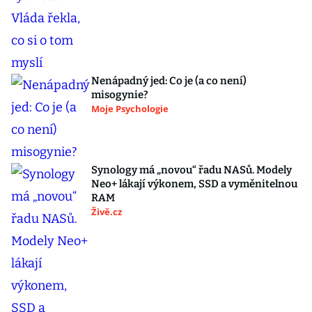
Nenápadný jed: Co je (a co není)
misogynie?
Moje Psychologie
Synology má „novou“ řadu NASů. Modely
Neo+ lákají výkonem, SSD a vyměnitelnou
RAM
Živě.cz