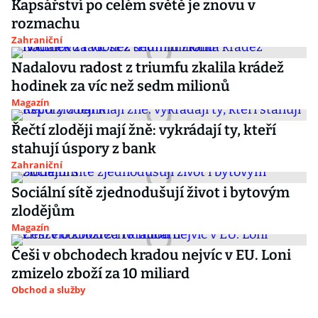
Kapsářství po celém světě je znovu v
rozmachu
Zahraniční
Nadalovu radost z triumfu zkalila krádež
hodinek za víc než sedm milionů
Magazín
Řečtí zloději mají žně: vykrádají ty, kteří
stahují úspory z bank
Zahraniční
Sociální sítě zjednodušují život i bytovým
zlodějům
Magazín
Češi v obchodech kradou nejvíc v EU. Loni
zmizelo zboží za 10 miliard
Obchod a služby