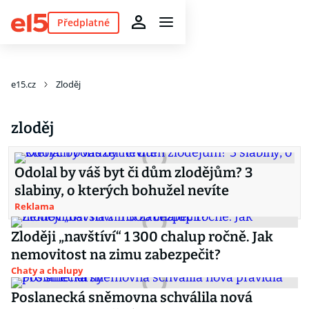
Předplatné
e15.cz
Zloděj
zloděj
Odolal by váš byt či dům zlodějům? 3
slabiny, o kterých bohužel nevíte
Reklama
Zloději „navštíví“ 1 300 chalup ročně. Jak
nemovitost na zimu zabezpečit?
Chaty a chalupy
Poslanecká sněmovna schválila nová