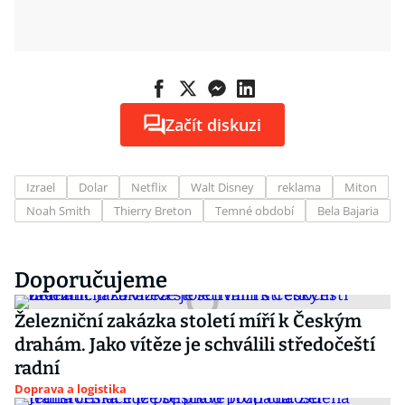
Začít diskuzi
Izrael
Dolar
Netflix
Walt Disney
reklama
Miton
Noah Smith
Thierry Breton
Temné období
Bela Bajaria
Doporučujeme
Železniční zakázka století míří k Českým
drahám. Jako vítěze je schválili středočeští
radní
Doprava a logistika