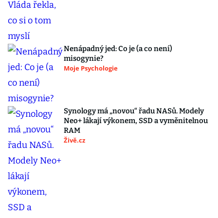
Nenápadný jed: Co je (a co není)
misogynie?
Moje Psychologie
Synology má „novou“ řadu NASů. Modely
Neo+ lákají výkonem, SSD a vyměnitelnou
RAM
Živě.cz