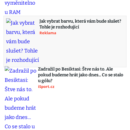
Jak vybrat barvu, která vám bude slušet?
Tohle je rozhodující
Reklama
Zadražil po Besiktasi: Štve nás to. Ale
pokud budeme hrát jako dnes... Co se stalo
u gólu?
iSport.cz