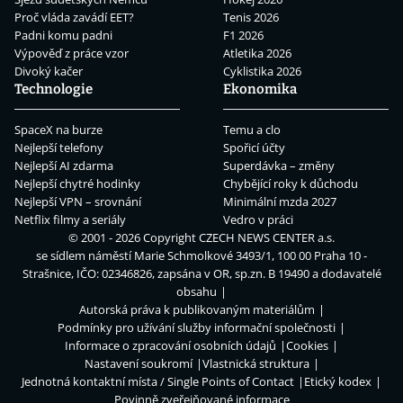
Proč vláda zavádí EET?
Tenis 2026
Padni komu padni
F1 2026
Výpověď z práce vzor
Atletika 2026
Divoký kačer
Cyklistika 2026
Technologie
Ekonomika
SpaceX na burze
Temu a clo
Nejlepší telefony
Spořicí účty
Nejlepší AI zdarma
Superdávka – změny
Nejlepší chytré hodinky
Chybějící roky k důchodu
Nejlepší VPN – srovnání
Minimální mzda 2027
Netflix filmy a seriály
Vedro v práci
© 2001 - 2026 Copyright
CZECH NEWS CENTER a.s.
se sídlem náměstí Marie Schmolkové 3493/1, 100 00 Praha 10 -
Strašnice, IČO: 02346826, zapsána v OR, sp.zn. B 19490 a dodavatelé
obsahu
Autorská práva k publikovaným materiálům
Podmínky pro užívání služby informační společnosti
Informace o zpracování osobních údajů
Cookies
Nastavení soukromí
Vlastnická struktura
Jednotná kontaktní místa / Single Points of Contact
Etický kodex
Povinně zveřejňované informace