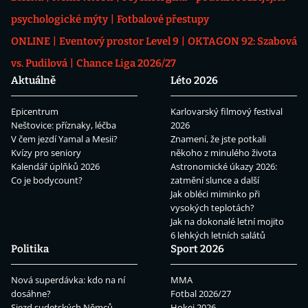
psychologické mýty
Fotbalové přestupy
ONLINE
Eventový prostor Level 9
OKTAGON 92: Szabová
vs. Pudilová
Chance Liga 2026/27
Aktuálně
Léto 2026
Epicentrum
Karlovarský filmový festival
Neštovice: příznaky, léčba
2026
V čem jezdí Yamal a Mesii?
Znamení, že jste potkali
Kvízy pro seniory
někoho z minulého života
Kalendář úplňků 2026
Astronomické úkazy 2026:
Co je bodycount?
zatmění slunce a další
Jak obléci miminko při
vysokých teplotách?
Jak na dokonalé letní mojito
6 lehkých letních salátů
Politika
Sport 2026
Nová superdávka: kdo na ní
MMA
dosáhne?
Fotbal 2026/27
Sjezd sudetských Němců
Hokej 2026