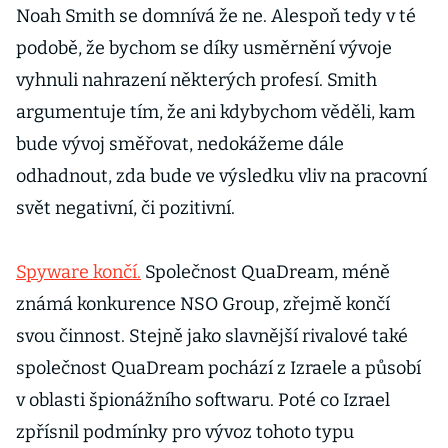
Noah Smith se domnívá že ne. Alespoň tedy v té
podobě, že bychom se díky usměrnění vývoje
vyhnuli nahrazení některých profesí. Smith
argumentuje tím, že ani kdybychom věděli, kam
bude vývoj směřovat, nedokážeme dále
odhadnout, zda bude ve výsledku vliv na pracovní
svět negativní, či pozitivní.
Spyware končí.
Společnost QuaDream, méně
známá konkurence NSO Group, zřejmě končí
svou činnost. Stejně jako slavnější rivalové také
společnost QuaDream pochází z Izraele a působí
v oblasti špionážního softwaru. Poté co Izrael
zpřísnil podmínky pro vývoz tohoto typu