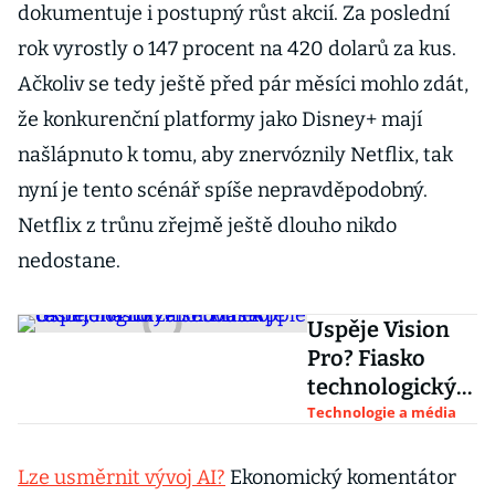
dokumentuje i postupný růst akcií. Za poslední
rok vyrostly o 147 procent na 420 dolarů za kus.
Ačkoliv se tedy ještě před pár měsíci mohlo zdát,
že konkurenční platformy jako Disney+ mají
našlápnuto k tomu, aby znervóznily Netflix, tak
nyní je tento scénář spíše nepravděpodobný.
Netflix z trůnu zřejmě ještě dlouho nikdo
nedostane.
Uspěje Vision
Pro? Fiasko
technologickýc
h novinek je
Technologie a média
časté, má ho za
sebou i Apple
Lze usměrnit vývoj AI?
Ekonomický komentátor