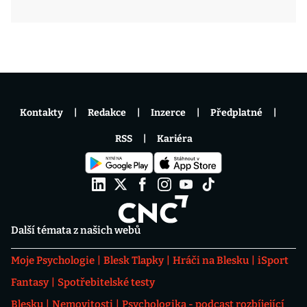
Kontakty
Redakce
Inzerce
Předplatné
RSS
Kariéra
Další témata z našich webů
Moje Psychologie
Blesk Tlapky
Hráči na Blesku
iSport
Fantasy
Spotřebitelské testy
Blesku
Nemovitosti
Psychologika - podcast rozbíjející