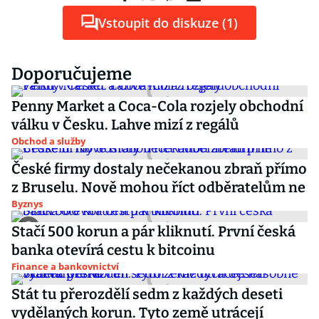
Vstoupit do diskuze (1)
Doporučujeme
Penny Market a Coca-Cola rozjely obchodní
válku v Česku. Lahve mizí z regálů
Obchod a služby
České firmy dostaly nečekanou zbraň přímo
z Bruselu. Nově mohou říct odběratelům ne
Byznys
Stačí 500 korun a pár kliknutí. První česká
banka otevírá cestu k bitcoinu
Finance a bankovnictví
Stát tu přerozdělí sedm z každých deseti
vydělaných korun. Tyto země utrácejí