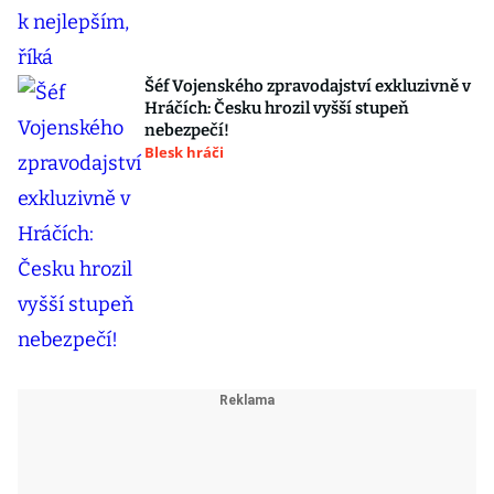
Šéf Vojenského zpravodajství exkluzivně v
Hráčích: Česku hrozil vyšší stupeň
nebezpečí!
Blesk hráči