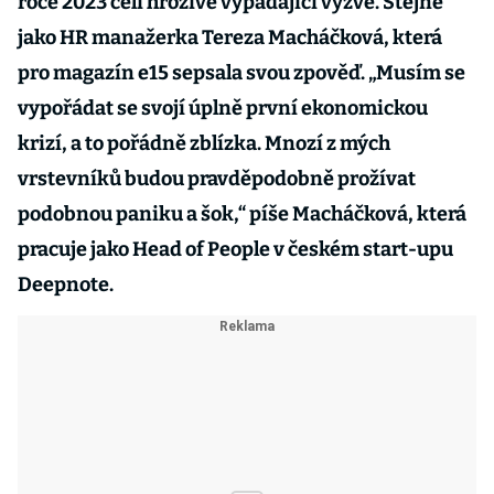
roce 2023 čelí hrozivě vypadající výzvě. Stejně
jako HR manažerka Tereza Macháčková, která
pro magazín e15 sepsala svou zpověď. „Musím se
vypořádat se svojí úplně první ekonomickou
krizí, a to pořádně zblízka. Mnozí z mých
vrstevníků budou pravděpodobně prožívat
podobnou paniku a šok,“ píše Macháčková, která
pracuje jako Head of People v českém start-upu
Deepnote.