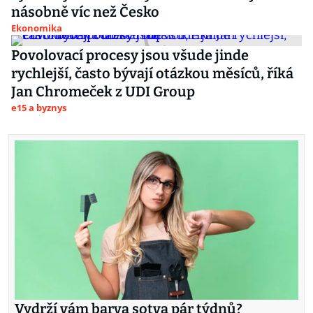
násobně víc než Česko
Ekonomika
Povolovací procesy jsou všude jinde
rychlejší, často bývají otázkou měsíců, říká
Jan Chromeček z UDI Group
e15 a byznys
Vydrží vám barva sotva pár týdnů?