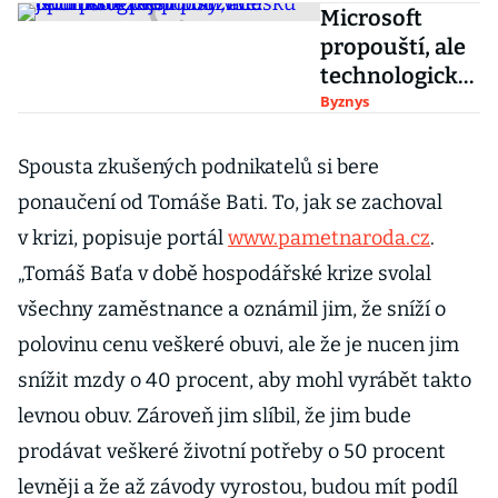
Microsoft
propouští, ale
technologické
firmy v Česku
Byznys
jsou po těžkém
podzimu
Spousta zkušených podnikatelů si bere
optimističtější
ponaučení od Tomáše Bati. To, jak se zachoval
v krizi, popisuje portál
www.pametnaroda.cz
.
„Tomáš Baťa v době hospodářské krize svolal
všechny zaměstnance a oznámil jim, že sníží o
polovinu cenu veškeré obuvi, ale že je nucen jim
snížit mzdy o 40 procent, aby mohl vyrábět takto
levnou obuv. Zároveň jim slíbil, že jim bude
prodávat veškeré životní potřeby o 50 procent
levněji a že až závody vyrostou, budou mít podíl