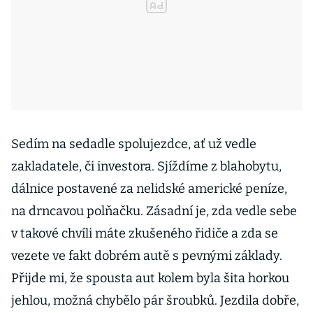
Sedím na sedadle spolujezdce, ať už vedle
zakladatele, či investora. Sjíždíme z blahobytu,
dálnice postavené za nelidské americké peníze,
na drncavou polňačku. Zásadní je, zda vedle sebe
v takové chvíli máte zkušeného řidiče a zda se
vezete ve fakt dobrém autě s pevnými základy.
Přijde mi, že spousta aut kolem byla šita horkou
jehlou, možná chybělo pár šroubků. Jezdila dobře,