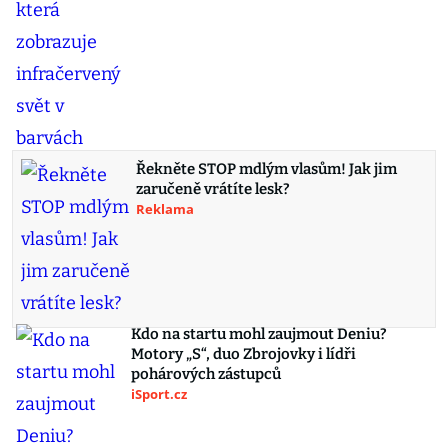
Řekněte STOP mdlým vlasům! Jak jim
zaručeně vrátíte lesk?
Reklama
Kdo na startu mohl zaujmout Deniu?
Motory „S“, duo Zbrojovky i lídři
pohárových zástupců
iSport.cz