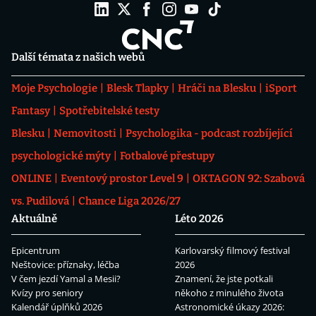
Další témata z našich webů
Moje Psychologie
Blesk Tlapky
Hráči na Blesku
iSport
Fantasy
Spotřebitelské testy
Blesku
Nemovitosti
Psychologika - podcast rozbíjející
psychologické mýty
Fotbalové přestupy
ONLINE
Eventový prostor Level 9
OKTAGON 92: Szabová
vs. Pudilová
Chance Liga 2026/27
Aktuálně
Léto 2026
Epicentrum
Karlovarský filmový festival
Neštovice: příznaky, léčba
2026
V čem jezdí Yamal a Mesii?
Znamení, že jste potkali
Kvízy pro seniory
někoho z minulého života
Kalendář úplňků 2026
Astronomické úkazy 2026: