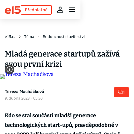
Předplatné
e15.cz
Téma
Budoucnost stavitelství
Mladá generace startupů zažívá
svou první krizi
Tereza Macháčková
1
9. dubna 2023
·
05:30
Kdo se stal součástí mladší generace
technologických start-upů, pravděpodobně v