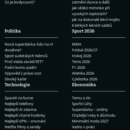
Co je bodycount?
zatmění slunce a další
Jak obléci miminko při
vysokých teplotách?
Jak na dokonalé letní mojito
6 lehkých letních salátů
Politika
Sport 2026
Nová superdávka: kdo na ní
MMA
dosáhne?
Fotbal 2026/27
Sjezd sudetských Němců
Hokej 2026
Proč vláda zavádí EET?
Tenis 2026
Padni komu padni
F1 2026
Výpověď z práce vzor
Atletika 2026
Divoký kačer
Cyklistika 2026
Technologie
Ekonomika
SpaceX na burze
Temu a clo
Nejlepší telefony
Spořicí účty
Nejlepší AI zdarma
Superdávka – změny
Nejlepší chytré hodinky
Chybějící roky k důchodu
Nejlepší VPN – srovnání
Minimální mzda 2027
Netflix filmy a seriály
Vedro v práci