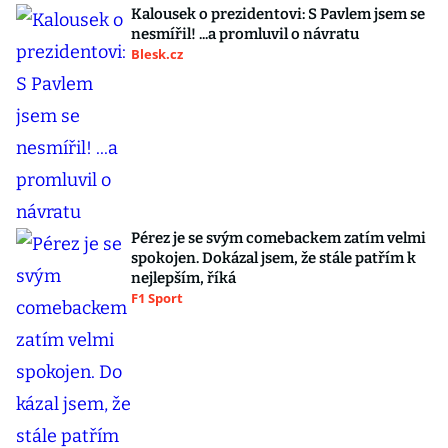
Kalousek o prezidentovi: S Pavlem jsem se
nesmířil! ...a promluvil o návratu
Blesk.cz
Pérez je se svým comebackem zatím velmi
spokojen. Dokázal jsem, že stále patřím k
nejlepším, říká
F1 Sport