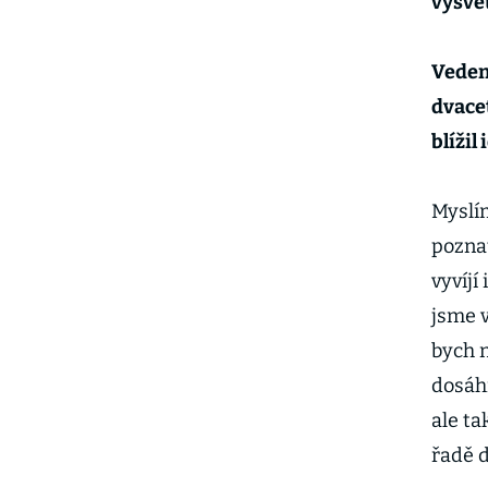
vysvě
Vedení
dvacet
blížil
Myslím
poznat
vyvíjí
jsme 
bych n
dosáhn
ale ta
řadě 