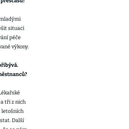
 přesčasů?
, mladými
šit situaci
vání péče
vané výkony.
přibývá.
aměstnanců?
 Lékařské
a tři z nich
 letošních
tat. Další