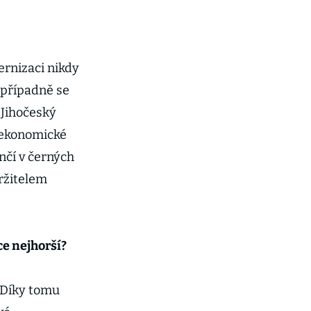
rnizaci nikdy
 případně se
 Jihočeský
 ekonomické
nčí v černých
ržitelem
ce nejhorší?
. Díky tomu