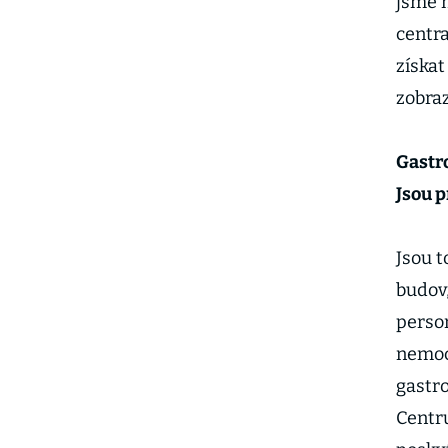
jsme m
centra
získat
zobra
Gastro
Jsou p
Jsou t
budov
person
nemoc
gastro
Centru