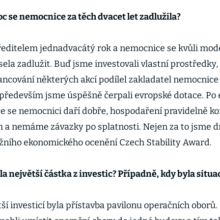
c se nemocnice za těch dvacet let zadlužila?
ředitelem jednadvacátý rok a nemocnice se kvůli mode
la zadlužit. Buď jsme investovali vlastní prostředky,
ancování některých akcí podílel zakladatel nemocnice
a především jsme úspěšně čerpali evropské dotace. Po
e se nemocnici daří dobře, hospodaření pravidelně ko
h a nemáme závazky po splatnosti. Nejen za to jsme d
ižního ekonomického ocenění Czech Stability Award.
a největší částka z investic? Případně, kdy byla situa
ší investicí byla přístavba pavilonu operačních oborů