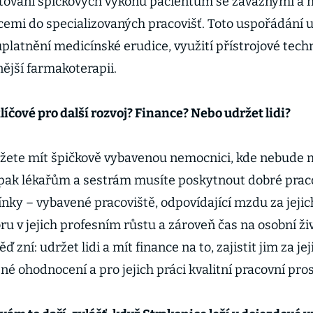
tování špičkových výkonů pacientům se závažnými a
emi do specializovaných pracovišť. Toto uspořádání
uplatnění medicínské erudice, využití přístrojové tech
nější farmakoterapii.
klíčové pro další rozvoj? Finance? Nebo udržet lidi?
ete mít špičkově vybavenou nemocnici, kde nebude mí
pak lékařům a sestrám musíte poskytnout dobré prac
ky – vybavené pracoviště, odpovídající mzdu za jejich
u v jejich profesním růstu a zároveň čas na osobní ži
ď zní: udržet lidi a mít finance na to, zajistit jim za jej
né ohodnocení a pro jejich práci kvalitní pracovní pros