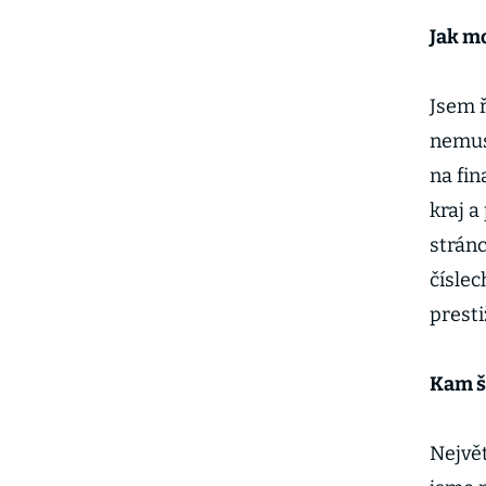
Jak mo
Jsem 
nemuse
na fin
kraj 
stránc
číslec
prest
Kam šl
Největ