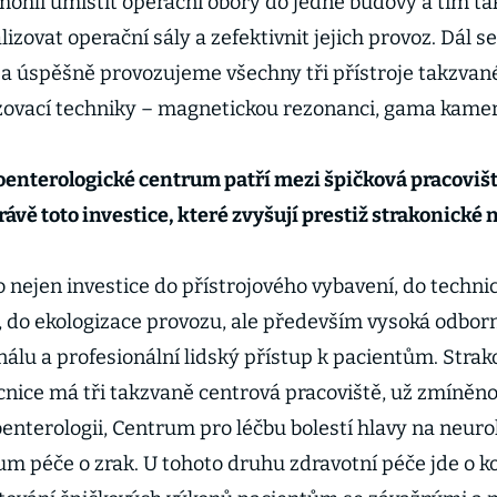
ohli umístit operační obory do jedné budovy a tím ta
lizovat operační sály a zefektivnit jejich provoz. Dál 
 a úspěšně provozujeme všechny tři přístroje takzvan
zovací techniky – magnetickou rezonanci, gama kamer
enterologické centrum patří mezi špičková pracoviště
rávě toto investice, které zvyšují prestiž strakonick
o nejen investice do přístrojového vybavení, do techn
, do ekologizace provozu, ale především vysoká odbor
álu a profesionální lidský přístup k pacientům. Strak
nice má tři takzvaně centrová pracoviště, už zmíněn
enterologii, Centrum pro léčbu bolestí hlavy na neurol
m péče o zrak. U tohoto druhu zdravotní péče jde o k