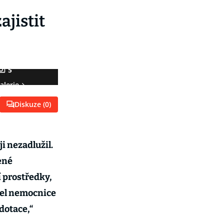
ajistit
5
alerie
Diskuze (
0
)
i nezadlužil.
ené
í prostředky,
tel nemocnice
dotace,“