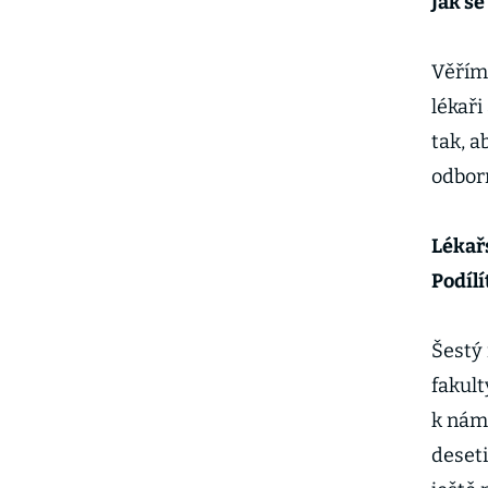
Jak s
Věřím
lékaři
tak, 
odbor
Lékařs
Podíl
Šestý 
fakult
k nám 
deseti