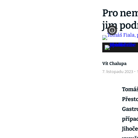
Pro nemo
jim pod
Vít Chalupa
7. listopadu 2023
·
Tomáš 
Přesto
Gastro
přípa
Jihoče