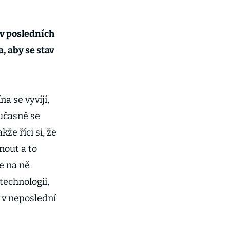
 v posledních
, aby se stav
a se vyvíjí,
oučasně se
kže říci si, že
nout a to
e na ně
technologií,
 v neposlední