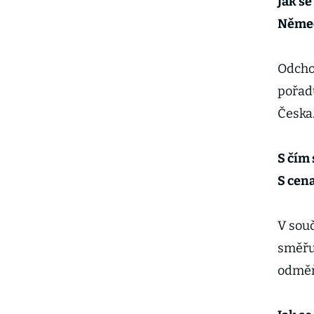
Jak se
Němec
Odcho
pořadu
Česka
S čím
S cena
V sou
směřuj
odměňo