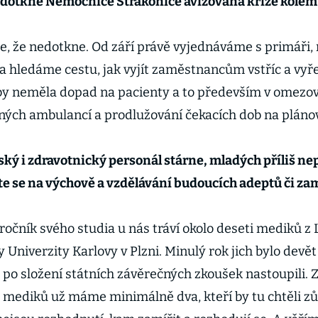
e dotkne Nemocnice Strakonice avizovaná krize kolem
e, že nedotkne. Od září právě vyjednáváme s primáři
 a hledáme cestu, jak vyjít zaměstnancům vstříc a vyře
aby neměla dopad na pacienty a to především v omezo
ných ambulancí a prodlužování čekacích dob na pláno
ký i zdravotnický personál stárne, mladých příliš ne
íte se na výchově a vzdělávání budoucích adeptů či z
ročník svého studia u nás tráví okolo deseti mediků z
y Univerzity Karlovy v Plzni. Minulý rok jich bylo devět 
po složení státních závěrečných zkoušek nastoupili. Z
 mediků už máme minimálně dva, kteří by tu chtěli zůs