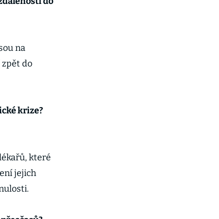
vzdálenosti do
sou na
í zpět do
ické krize?
ékařů, které
ní jejich
ulosti.