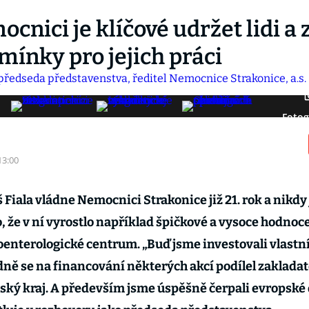
cnici je klíčové udržet lidi a z
mínky pro jejich práci
Fotog
13:00
Fiala vládne Nemocnici Strakonice již 21. rok a nikdy j
, že v ní vyrostlo například špičkové a vysoce hodnoc
enterologické centrum. „Buď jsme investovali vlastn
dně se na financování některých akcí podílel zaklada
ský kraj. A především jsme úspěšně čerpali evropské 