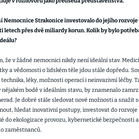
tluje v rozhovoru jako předseda představenstva.
 Nemocnice Strakonice investovalo do jejího rozvoje
i letech přes dvě miliardy korun. Kolik by bylo potřeba
 ideálu?
, že v žádné nemocnici nikdy není ideální stav. Medicín
ky a vědomosti o lidském těle jdou stále dopředu. S
 i technika, léky, možnosti operací i neinvazivní léčby. Ta
v nějakém bodě v ideálním stavu, by znamenalo zamrz
erad. Je dobré stále sledovat nové možnosti a snažit s
out, hledat inovativní postupy, investovat do rozvoje 
ké do ekologizace provozu, kybernetické bezpečnosti a
do zaměstnanců.