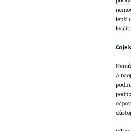
posky
nemoc
lepší 
kvalit
Co je 
Nemůž
A nao
podmín
podpor
odpově
důstoj