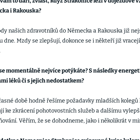
 vám to daří, zvlášť, když Strakonice leží v dojezdové 
ka i Rakouska?
dy našich zdravotníků do Německa a Rakouska již nej
 dne. Mzdy se zlepšují, dokonce se i někteří již vracej
.
 se momentálně nejvíce potýkáte? S následky energet
mi léků či s jejich nedostatkem?
časné době hodně řešíme požadavky mladších kolegů l
í ke zkrácení pohotovostních služeb a dalšímu vylepše
vání. Věřím, že se dohodneme, jako i několikrát v min