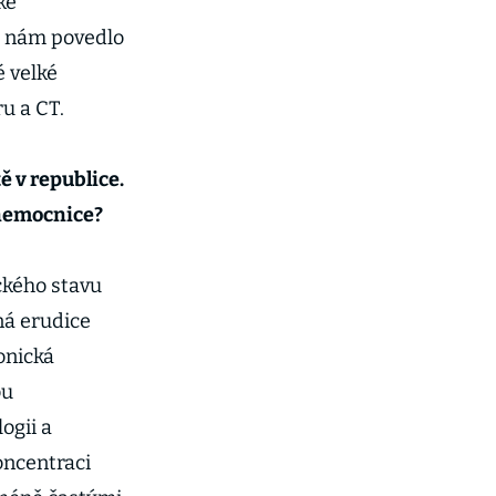
ké
se nám povedlo
é velké
u a CT.
 v republice.
é nemocnice?
ického stavu
ná erudice
onická
ou
ogii a
oncentraci