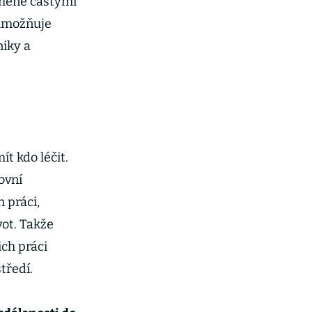
 méně častými
 umožňuje
niky a
t kdo léčit.
ovní
 práci,
vot. Takže
ich práci
tředí.