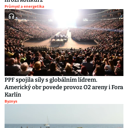
Průmysl a energetika
PPF spojila síly s globálním lídrem.
Americký obr povede provoz O2 areny i Fora
Karlín
Byznys