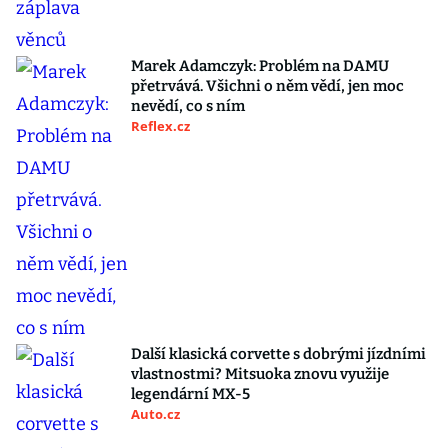
Marek Adamczyk: Problém na DAMU
přetrvává. Všichni o něm vědí, jen moc
nevědí, co s ním
Reflex.cz
Další klasická corvette s dobrými jízdními
vlastnostmi? Mitsuoka znovu využije
legendární MX-5
Auto.cz