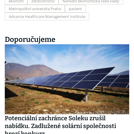
ekonom
zdravotnictví
Národní ekonomická rada vlády
Metropolitní univerzita Praha
pacient
Advance Healthcare Management Institute
Doporučujeme
Potenciální zachránce Soleku zrušil
nabídku. Zadlužené solární společnosti
hrozí konkurz