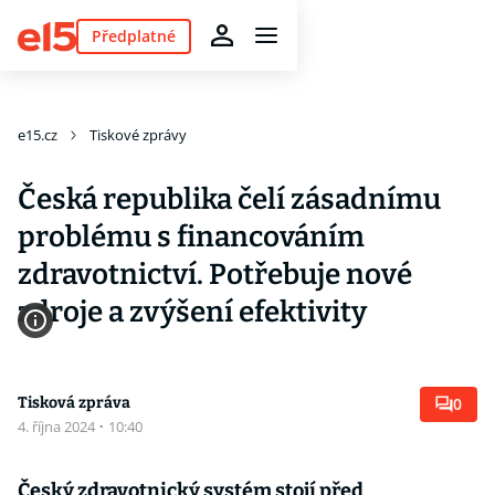
Předplatné
e15.cz
Tiskové zprávy
Česká republika čelí zásadnímu
problému s financováním
zdravotnictví. Potřebuje nové
zdroje a zvýšení efektivity
Tisková zpráva
0
4. října 2024
·
10:40
Český zdravotnický systém stojí před