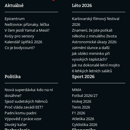
Aktuálně
Léto 2026
Epicentrum
Karlovarský filmový festival
Neštovice: příznaky, léčba
2026
V čem jezdí Yamal a Mesii?
Znamení, že jste potkali
Kvízy pro seniory
někoho z minulého života
Kalendář úplňků 2026
Astronomické úkazy 2026:
Co je bodycount?
zatmění slunce a další
Jak obléci miminko při
vysokých teplotách?
Jak na dokonalé letní mojito
6 lehkých letních salátů
Politika
Sport 2026
Nová superdávka: kdo na ní
MMA
dosáhne?
Fotbal 2026/27
Sjezd sudetských Němců
Hokej 2026
Proč vláda zavádí EET?
Tenis 2026
Padni komu padni
F1 2026
Výpověď z práce vzor
Atletika 2026
Divoký kačer
Cyklistika 2026