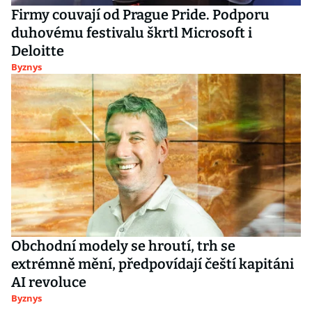
Firmy couvají od Prague Pride. Podporu
duhovému festivalu škrtl Microsoft i
Deloitte
Byznys
Obchodní modely se hroutí, trh se
extrémně mění, předpovídají čeští kapitáni
AI revoluce
Byznys