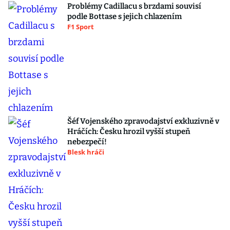
Problémy Cadillacu s brzdami souvisí
podle Bottase s jejich chlazením
F1 Sport
Šéf Vojenského zpravodajství exkluzivně v
Hráčích: Česku hrozil vyšší stupeň
nebezpečí!
Blesk hráči