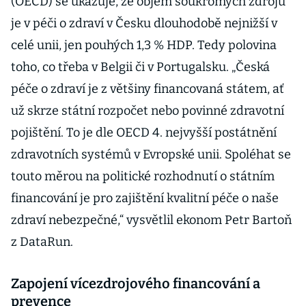
(OECD) se ukazuje, že objem soukromých zdrojů
je v péči o zdraví v Česku dlouhodobě nejnižší v
celé unii, jen pouhých 1,3 % HDP. Tedy polovina
toho, co třeba v Belgii či v Portugalsku. „Česká
péče o zdraví je z většiny financovaná státem, ať
už skrze státní rozpočet nebo povinné zdravotní
pojištění. To je dle OECD 4. nejvyšší postátnění
zdravotních systémů v Evropské unii. Spoléhat se
touto měrou na politické rozhodnutí o státním
financování je pro zajištění kvalitní péče o naše
zdraví nebezpečné,“ vysvětlil ekonom Petr Bartoň
z DataRun.
Zapojení vícezdrojového financování a
prevence