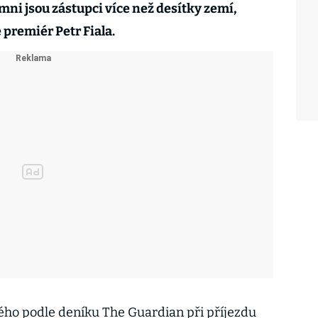
i jsou zástupci více než desítky zemí,
 premiér Petr Fiala.
rého podle deníku The Guardian při příjezdu