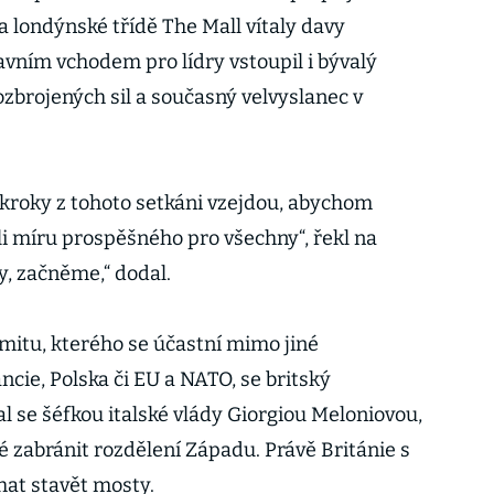
a londýnské třídě The Mall vítaly davy
avním vchodem pro lídry vstoupil i bývalý
 ozbrojených sil a současný velvyslanec v
kroky z tohoto setkáni vzejdou, abychom
li míru prospěšného pro všechny“, řekl na
y, začněme,“ dodal.
itu, kterého se účastní mimo jiné
cie, Polska či EU a NATO, se britský
l se šéfkou italské vlády Giorgiou Meloniovou,
né zabránit rozdělení Západu. Právě Británie s
hat stavět mosty.