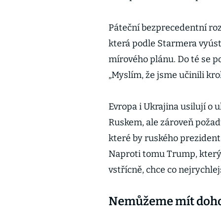
Páteční bezprecedentní roz
která podle Starmera vyúst
mírového plánu. Do té se po
„Myslím, že jsme učinili 
Evropa i Ukrajina usilují o
Ruskem, ale zároveň požadu
které by ruského prezidenta
Naproti tomu Trump, který 
vstřícně, chce co nejrychle
Nemůžeme mít dohod