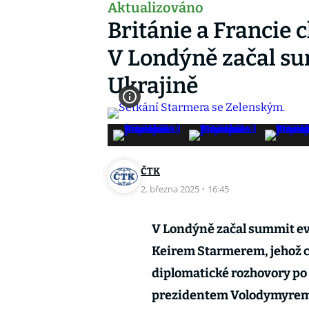
Aktualizováno
Británie a Francie c
V Londýně začal s
Ukrajině
ČTK
2. března 2025
·
16:45
V Londýně začal summit e
Keirem Starmerem, jehož cí
diplomatické rozhovory po
prezidentem Volodymyrem 