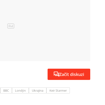
Začít diskuzi
BBC
Londýn
Ukrajina
Keir Starmer