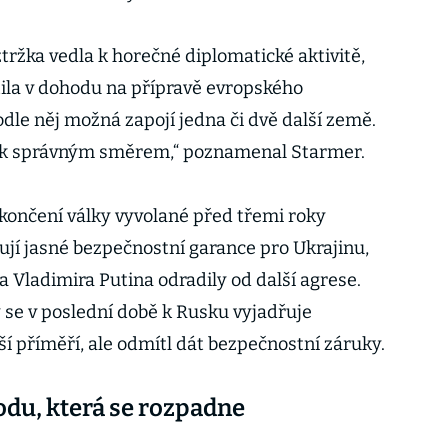
tržka vedla k horečné diplomatické aktivitě,
ila v dohodu na přípravě evropského
dle něj možná zapojí jedna či dvě další země.
krok správným směrem,“ poznamenal Starmer.
 ukončení války vyvolané před třemi roky
jí jasné bezpečnostní garance pro Ukrajinu,
 Vladimira Putina odradily od další agrese.
se v poslední době k Rusku vyjadřuje
jší příměří, ale odmítl dát bezpečnostní záruky.
u, která se rozpadne