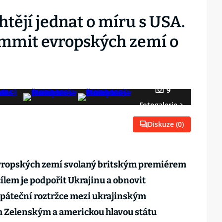
htějí jednat o míru s USA.
ummit evropských zemí o
9
Fotogalerie
Diskuze (
0
)
vropských zemí svolaný britským premiérem
lem je podpořit Ukrajinu a obnovit
 páteční roztržce mezi ukrajinským
Zelenským a americkou hlavou státu