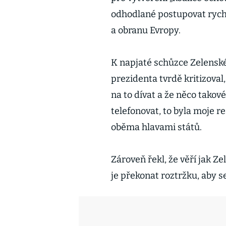
odhodlané postupovat rychl
a obranu Evropy.
K napjaté schůzce Zelensk
prezidenta tvrdě kritizova
na to dívat a že něco takov
telefonovat, to byla moje re
oběma hlavami států.
Zároveň řekl, že věří jak Z
je překonat roztržku, aby 