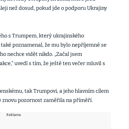
eji než dosud, pokud jde o podporu Ukrajiny
ého s Trumpem, který ukrajinského
l, také poznamenal, že mu bylo nepříjemné se
ého nechce vidět nikdo. „Začal jsem
akce,“ uvedl s tím, že ještě ten večer mluvil s
elenskému, tak Trumpovi, a jeho hlavním cílem
se znovu pozornost zaměřila na příměří.