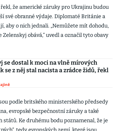
řekl, že americké záruky pro Ukrajinu budou
ší své obranné výdaje. Diplomaté Británie a
jí, aby o nich jednali. „Nemůžete mít dohodu,
e Zelenskyj obává,“ uvedl a označil tyto obavy
j se dostal k moci na vlně mírových
k se z něj stal nacista a zrádce židů, řekl
ajině
 jsou podle britského ministerského předsedy
ajina, evropské bezpečnostní záruky a také
ch států. Ke druhému bodu poznamenal, že je
tných“, tedy evropských zemí, které jsou