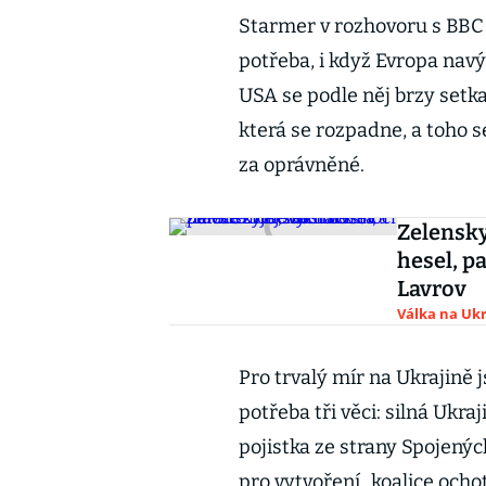
Starmer v rozhovoru s BBC 
potřeba, i když Evropa navý
USA se podle něj brzy setka
která se rozpadne, a toho s
za oprávněné.
Zelensky
hesel, pa
Lavrov
Válka na Ukr
Pro trvalý mír na Ukrajině
potřeba tři věci: silná Ukr
pojistka ze strany Spojený
pro vytvoření „koalice ocho