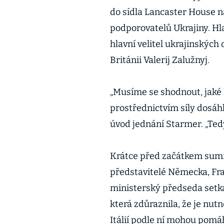
do sídla Lancaster House n
podporovatelů Ukrajiny. Hl
hlavní velitel ukrajinských
Británii Valerij Zalužnyj.
„Musíme se shodnout, jaké 
prostřednictvím síly dosáh
úvod jednání Starmer. „Ted
Krátce před začátkem summ
představitelé Německa, Fran
ministerský předseda setka
která zdůraznila, že je nut
Itálií podle ní mohou pomá