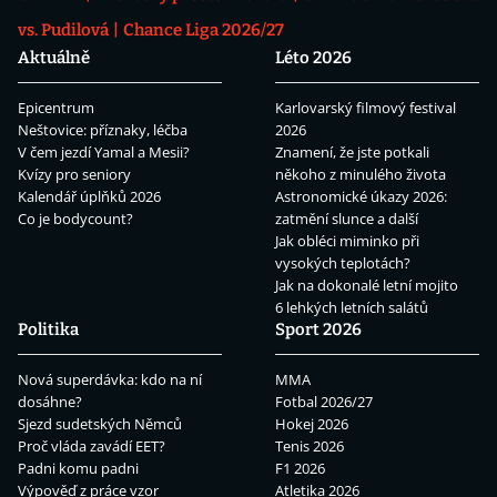
vs. Pudilová
Chance Liga 2026/27
Aktuálně
Léto 2026
Epicentrum
Karlovarský filmový festival
Neštovice: příznaky, léčba
2026
V čem jezdí Yamal a Mesii?
Znamení, že jste potkali
Kvízy pro seniory
někoho z minulého života
Kalendář úplňků 2026
Astronomické úkazy 2026:
Co je bodycount?
zatmění slunce a další
Jak obléci miminko při
vysokých teplotách?
Jak na dokonalé letní mojito
6 lehkých letních salátů
Politika
Sport 2026
Nová superdávka: kdo na ní
MMA
dosáhne?
Fotbal 2026/27
Sjezd sudetských Němců
Hokej 2026
Proč vláda zavádí EET?
Tenis 2026
Padni komu padni
F1 2026
Výpověď z práce vzor
Atletika 2026