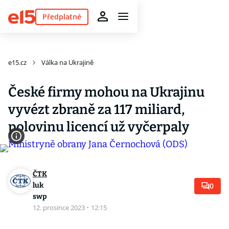
Předplatné
e15.cz
Válka na Ukrajině
České firmy mohou na Ukrajinu
vyvézt zbraně za 117 miliard,
polovinu licencí už vyčerpaly
ČTK
luk
0
swp
12. prosince 2023
·
12:15