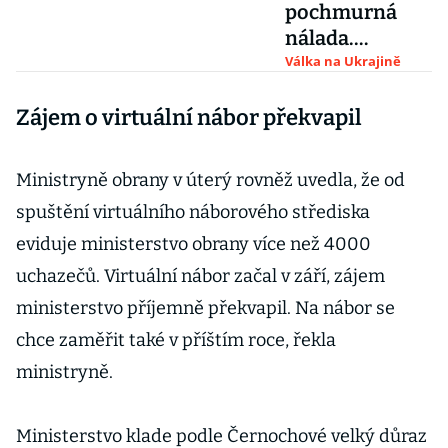
pochmurná
nálada.
Ukrajinci se
Válka na Ukrajině
připravují na
Zájem o virtuální nábor překvapil
těžkou zimu na
válečném poli
Ministryně obrany v úterý rovněž uvedla, že od
spuštění virtuálního náborového střediska
eviduje ministerstvo obrany více než 4000
uchazečů. Virtuální nábor začal v září, zájem
ministerstvo příjemně překvapil. Na nábor se
chce zaměřit také v příštím roce, řekla
ministryně.
Ministerstvo klade podle Černochové velký důraz