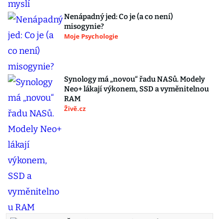
Nenápadný jed: Co je (a co není)
misogynie?
Moje Psychologie
Synology má „novou“ řadu NASů. Modely
Neo+ lákají výkonem, SSD a vyměnitelnou
RAM
Živě.cz