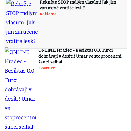
Řekněte STOP mdlým vlasům! Jak jim
zaručeně vrátíte lesk?
Reklama
ONLINE: Hradec - Besiktas 0:0. Turci
dohrávají v desíti! Umar ve stoprocentní
šanci selhal
iSport.cz