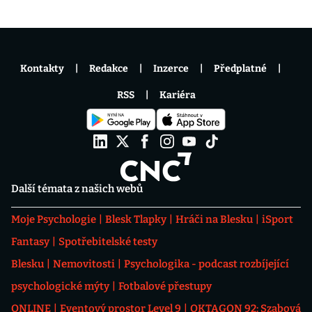
Kontakty
Redakce
Inzerce
Předplatné
RSS
Kariéra
Další témata z našich webů
Moje Psychologie
Blesk Tlapky
Hráči na Blesku
iSport
Fantasy
Spotřebitelské testy
Blesku
Nemovitosti
Psychologika - podcast rozbíjející
psychologické mýty
Fotbalové přestupy
ONLINE
Eventový prostor Level 9
OKTAGON 92: Szabová