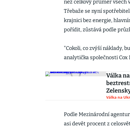
než celkový průměr všech vo
Třebaže se nyní spotřebite
krajnici bez energie, hlavn
pořídit, zůstává podle prů
"Cokoli, co zvýší náklady, b
analytička společnosti Cox
Válka na
beztrest
Zelensky
Válka na Ukr
Podle Mezinárodní agentury 
asi devět procent z celosv