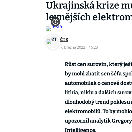
Ukrajinská krize m
levnějších elektro
ČTK
7. března 2022
·
16:23
Růst cen surovin, který je
by mohl zhatit sen šéfa spo
automobilek o cenově dost
lithia, niklu a dalších suro
dlouhodobý trend poklesu n
elektromobilů. To by mohlo 
upozornil analytik Gregory
Intelligence.