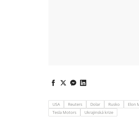
USA
Reuters
Dolar
Rusko
Elon 
Tesla Motors
Ukrajinská krize