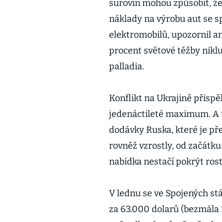
surovin mohou způsobit, že 
náklady na výrobu aut se 
elektromobilů, upozornil a
procent světové těžby nikl
palladia.
Konflikt na Ukrajině přispě
jedenáctileté maximum. A 
dodávky Ruska, které je př
rovněž vzrostly, od začátku
nabídka nestačí pokrýt ros
V lednu se ve Spojených s
za 63.000 dolarů (bezmála 1,