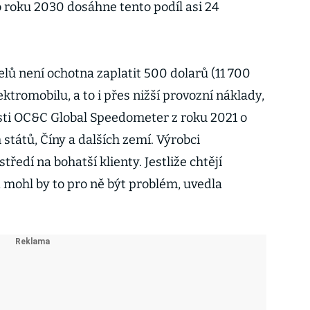
o roku 2030 dosáhne tento podíl asi 24
elů není ochotna zaplatit 500 dolarů (11 700
ektromobilu, a to i přes nižší provozní náklady,
sti OC&C Global Speedometer z roku 2021 o
 států, Číny a dalších zemí. Výrobci
ředí na bohatší klienty. Jestliže chtějí
, mohl by to pro ně být problém, uvedla