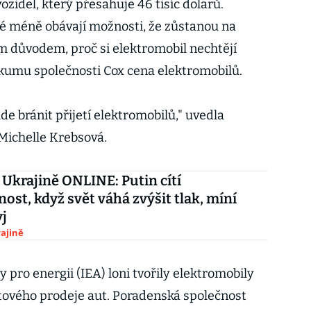
zidel, který přesahuje 46 tisíc dolarů.
lé méně obávají možnosti, že zůstanou na
ím důvodem, proč si elektromobil nechtějí
zkumu společnosti Cox cena elektromobilů.
ude bránit přijetí elektromobilů," uvedla
 Michelle Krebsová.
 Ukrajině ONLINE: Putin cítí
nost, když svět váhá zvýšit tlak, míní
j
ajině
pro energii (IEA) loni tvořily elektromobily
ětového prodeje aut. Poradenská společnost