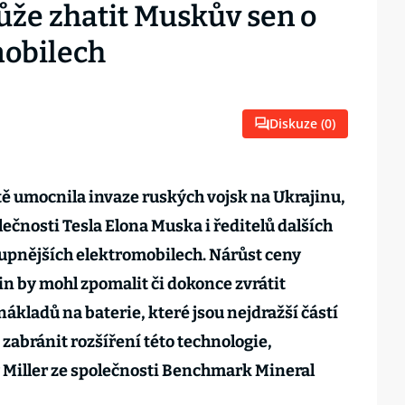
ůže zhatit Muskův sen o
mobilech
Diskuze (
0
)
ště umocnila invaze ruských vojsk na Ukrajinu,
lečnosti Tesla Elona Muska i ředitelů dalších
upnějších elektromobilech. Nárůst ceny
vin by mohl zpomalit či dokonce zvrátit
ákladů na baterie, které jsou nejdražší částí
zabránit rozšíření této technologie,
 Miller ze společnosti Benchmark Mineral