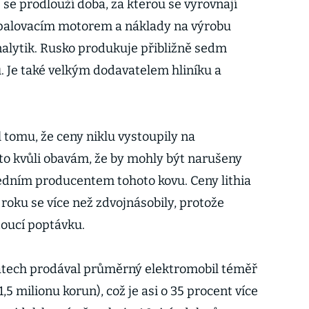
se prodlouží doba, za kterou se vyrovnají
spalovacím motorem a náklady na výrobu
nalytik. Rusko produkuje přibližně sedm
u. Je také velkým dodavatelem hliníku a
l tomu, že ceny niklu vystoupily na
to kvůli obavám, že by mohly být narušeny
edním producentem tohoto kovu. Ceny lithia
 roku se více než zdvojnásobily, protože
toucí poptávku.
tátech prodával průměrný elektromobil téměř
5 milionu korun), což je asi o 35 procent více