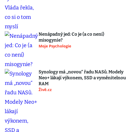
Nenápadný jed: Co je (a co není)
misogynie?
Moje Psychologie
Synology má „novou“ řadu NASů. Modely
Neo+ lákají výkonem, SSD a vyměnitelnou
RAM
Živě.cz