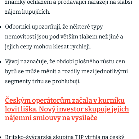
známky ochlazení a prodávající narážejí na slabší
zájem kupujících.
Odborníci upozorňují, že některé typy
nemovitostí jsou pod větším tlakem než jiné a
jejich ceny mohou klesat rychleji.
Vývoj naznačuje, že období plošného růstu cen
bytů se může měnit a rozdíly mezi jednotlivými
segmenty trhu se prohlubují.
Českým operátorům začala v kurníku
lovit liška. Nový investor skupuje jejich
nájemní smlouvy na vysílače
Britsko-švýcarská skupina TIP vtrhla na český