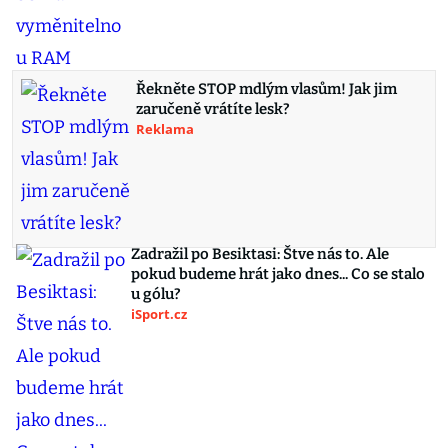
Řekněte STOP mdlým vlasům! Jak jim
zaručeně vrátíte lesk?
Reklama
Zadražil po Besiktasi: Štve nás to. Ale
pokud budeme hrát jako dnes... Co se stalo
u gólu?
iSport.cz