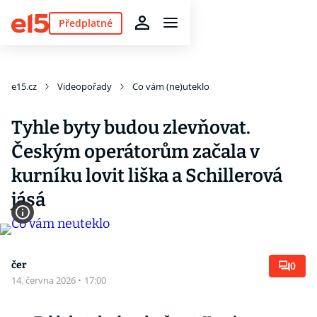
Předplatné
e15.cz
Videopořady
Co vám (ne)uteklo
Tyhle byty budou zlevňovat.
Českým operátorům začala v
kurníku lovit liška a Schillerová
jásá
čer
0
14. června 2026
·
17:00