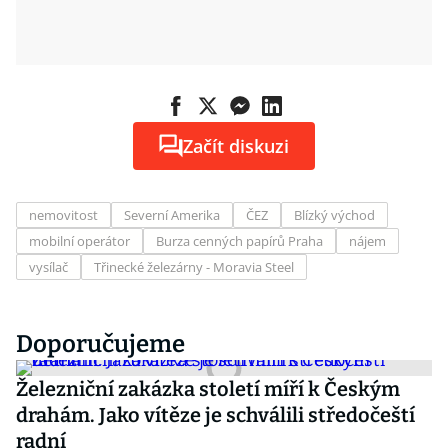
Začít diskuzi
nemovitost
Severní Amerika
ČEZ
Blízký východ
mobilní operátor
Burza cenných papírů Praha
nájem
vysílač
Třinecké železárny - Moravia Steel
Doporučujeme
Železniční zakázka století míří k Českým
drahám. Jako vítěze je schválili středočeští
radní