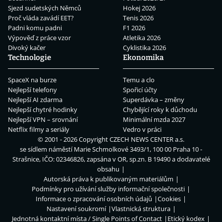
Sjezd sudetských Němců
Hokej 2026
Proč vláda zavádí EET?
Tenis 2026
Padni komu padni
F1 2026
Výpověď z práce vzor
Atletika 2026
Divoký kačer
Cyklistika 2026
Technologie
Ekonomika
SpaceX na burze
Temu a clo
Nejlepší telefony
Spořicí účty
Nejlepší AI zdarma
Superdávka – změny
Nejlepší chytré hodinky
Chybějící roky k důchodu
Nejlepší VPN – srovnání
Minimální mzda 2027
Netflix filmy a seriály
Vedro v práci
© 2001 - 2026 Copyright
CZECH NEWS CENTER a.s.
se sídlem náměstí Marie Schmolkové 3493/1, 100 00 Praha 10 -
Strašnice, IČO: 02346826, zapsána v OR, sp.zn. B 19490 a dodavatelé
obsahu
Autorská práva k publikovaným materiálům
Podmínky pro užívání služby informační společnosti
Informace o zpracování osobních údajů
Cookies
Nastavení soukromí
Vlastnická struktura
Jednotná kontaktní místa / Single Points of Contact
Etický kodex