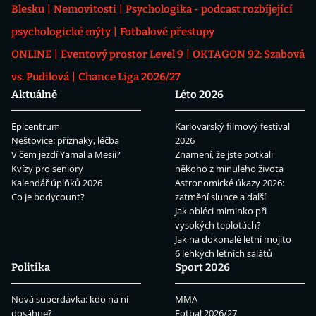
Blesku
Nemovitosti
Psychologika - podcast rozbíjející
psychologické mýty
Fotbalové přestupy
ONLINE
Eventový prostor Level 9
OKTAGON 92: Szabová
vs. Pudilová
Chance Liga 2026/27
Aktuálně
Léto 2026
Epicentrum
Karlovarský filmový festival
Neštovice: příznaky, léčba
2026
V čem jezdí Yamal a Mesii?
Znamení, že jste potkali
Kvízy pro seniory
někoho z minulého života
Kalendář úplňků 2026
Astronomické úkazy 2026:
Co je bodycount?
zatmění slunce a další
Jak obléci miminko při
vysokých teplotách?
Jak na dokonalé letní mojito
6 lehkých letních salátů
Politika
Sport 2026
Nová superdávka: kdo na ní
MMA
dosáhne?
Fotbal 2026/27