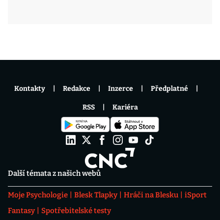
Kontakty
Redakce
Inzerce
Předplatné
RSS
Kariéra
Další témata z našich webů
Moje Psychologie
Blesk Tlapky
Hráči na Blesku
iSport
Fantasy
Spotřebitelské testy