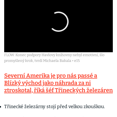
FLOW: Konec podpory Havlovy knihovny nebyl emotivní, šlo
promyšlený krok, tvrdí Michaela Bakala • e15
Severní Amerika je pro nás passé a
Blízký východ jako náhrada za ni
ztroskotal, říká šéf Třineckých železáren
Třinecké železárny stojí před velkou zkouškou.