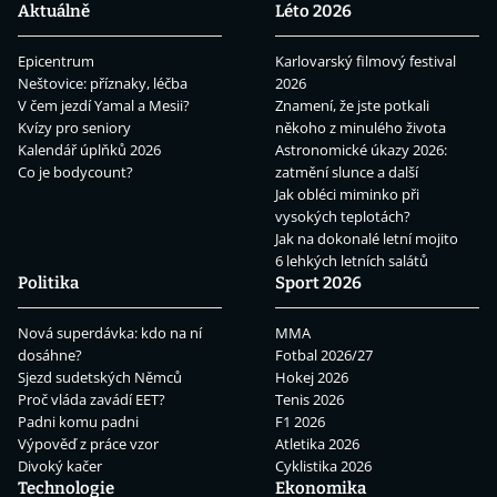
Aktuálně
Léto 2026
Epicentrum
Karlovarský filmový festival
Neštovice: příznaky, léčba
2026
V čem jezdí Yamal a Mesii?
Znamení, že jste potkali
Kvízy pro seniory
někoho z minulého života
Kalendář úplňků 2026
Astronomické úkazy 2026:
Co je bodycount?
zatmění slunce a další
Jak obléci miminko při
vysokých teplotách?
Jak na dokonalé letní mojito
6 lehkých letních salátů
Politika
Sport 2026
Nová superdávka: kdo na ní
MMA
dosáhne?
Fotbal 2026/27
Sjezd sudetských Němců
Hokej 2026
Proč vláda zavádí EET?
Tenis 2026
Padni komu padni
F1 2026
Výpověď z práce vzor
Atletika 2026
Divoký kačer
Cyklistika 2026
Technologie
Ekonomika