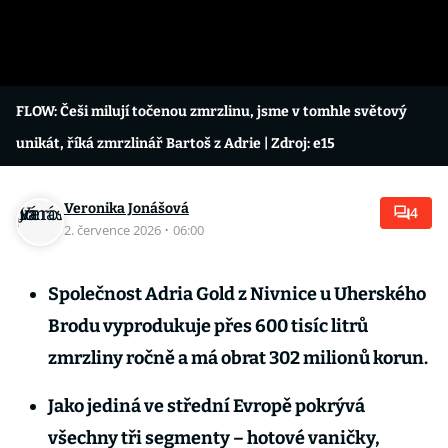
FLOW: Češi milují točenou zmrzlinu, jsme v tomhle světový
unikát, říká zmrzlinář Bartoš z Adrie
| Zdroj: e15
Veronika Jonášová
4
2. července 2026
·
06:00
Společnost Adria Gold z Nivnice u Uherského
Brodu vyprodukuje přes 600 tisíc litrů
zmrzliny ročně a má obrat 302 milionů korun.
Jako jediná ve střední Evropě pokrývá
všechny tři segmenty – hotové vaničky,