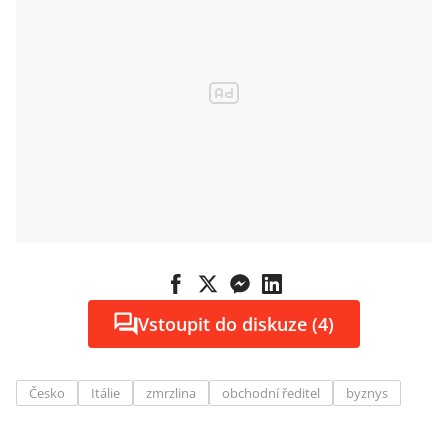
Vstoupit do diskuze (4)
Česko
Itálie
zmrzlina
obchodní ředitel
byznys