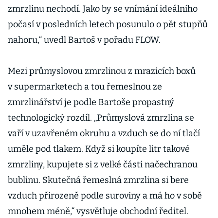
zmrzlinu nechodí. Jako by se vnímání ideálního
počasí v posledních letech posunulo o pět stupňů
nahoru,“ uvedl Bartoš v pořadu FLOW.
Mezi průmyslovou zmrzlinou z mrazicích boxů
v supermarketech a tou řemeslnou ze
zmrzlinářství je podle Bartoše propastný
technologický rozdíl. „Průmyslová zmrzlina se
vaří v uzavřeném okruhu a vzduch se do ní tlačí
uměle pod tlakem. Když si koupíte litr takové
zmrzliny, kupujete si z velké části načechranou
bublinu. Skutečná řemeslná zmrzlina si bere
vzduch přirozeně podle suroviny a má ho v sobě
mnohem méně,“ vysvětluje obchodní ředitel.