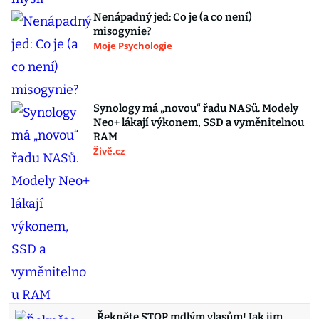
Nenápadný jed: Co je (a co není)
misogynie?
Moje Psychologie
Synology má „novou“ řadu NASů. Modely
Neo+ lákají výkonem, SSD a vyměnitelnou
RAM
Živě.cz
Řekněte STOP mdlým vlasům! Jak jim