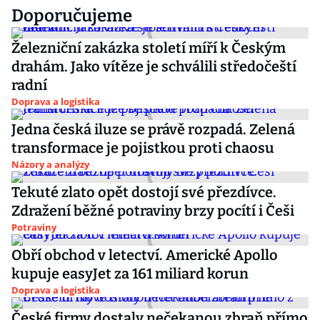
Doporučujeme
Železniční zakázka století míří k Českým
drahám. Jako vítěze je schválili středočeští
radní
Doprava a logistika
Jedna česká iluze se právě rozpadá. Zelená
transformace je pojistkou proti chaosu
Názory a analýzy
Tekuté zlato opět dostojí své přezdívce.
Zdražení běžné potraviny brzy pocítí i Češi
Potraviny
Obří obchod v letectví. Americké Apollo
kupuje easyJet za 161 miliard korun
Doprava a logistika
České firmy dostaly nečekanou zbraň přímo