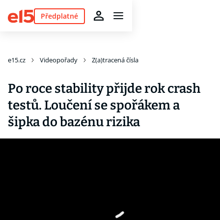
Předplatné
e15.cz
Videopořady
Z(a)tracená čísla
Po roce stability přijde rok crash
testů. Loučení se spořákem a
šipka do bazénu rizika