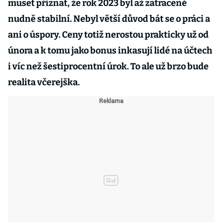
muset přiznat, že rok 2023 byl až zatraceně
nudně stabilní. Nebyl větší důvod bát se o práci a
ani o úspory. Ceny totiž nerostou prakticky už od
února a k tomu jako bonus inkasují lidé na účtech
i víc než šestiprocentní úrok. To ale už brzo bude
realita včerejška.