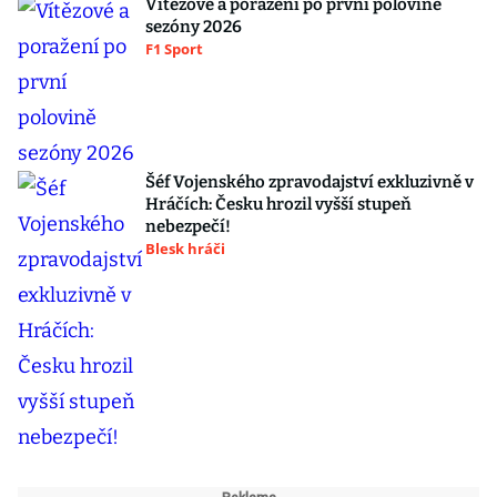
Vítězové a poražení po první polovině
sezóny 2026
F1 Sport
Šéf Vojenského zpravodajství exkluzivně v
Hráčích: Česku hrozil vyšší stupeň
nebezpečí!
Blesk hráči