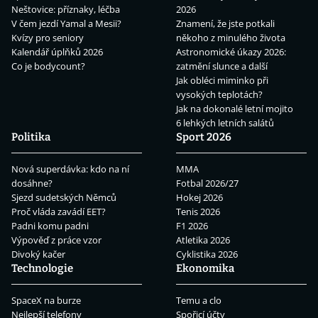
Neštovice: příznaky, léčba
2026
V čem jezdí Yamal a Mesii?
Znamení, že jste potkali
Kvízy pro seniory
někoho z minulého života
Kalendář úplňků 2026
Astronomické úkazy 2026:
Co je bodycount?
zatmění slunce a další
Jak obléci miminko při
vysokých teplotách?
Jak na dokonalé letní mojito
6 lehkých letních salátů
Politika
Sport 2026
Nová superdávka: kdo na ní
MMA
dosáhne?
Fotbal 2026/27
Sjezd sudetských Němců
Hokej 2026
Proč vláda zavádí EET?
Tenis 2026
Padni komu padni
F1 2026
Výpověď z práce vzor
Atletika 2026
Divoký kačer
Cyklistika 2026
Technologie
Ekonomika
SpaceX na burze
Temu a clo
Nejlepší telefony
Spořicí účty