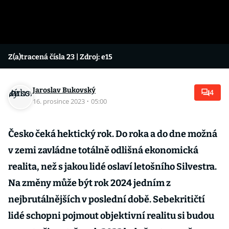
Z(a)tracená čísla 23
| Zdroj: e15
Jaroslav Bukovský
4
16. prosince 2023
·
05:00
Česko čeká hektický rok. Do roka a do dne možná
v zemi zavládne totálně odlišná ekonomická
realita, než s jakou lidé oslaví letošního Silvestra.
Na změny může být rok 2024 jedním z
nejbrutálnějších v poslední době. Sebekritičtí
lidé schopni pojmout objektivní realitu si budou