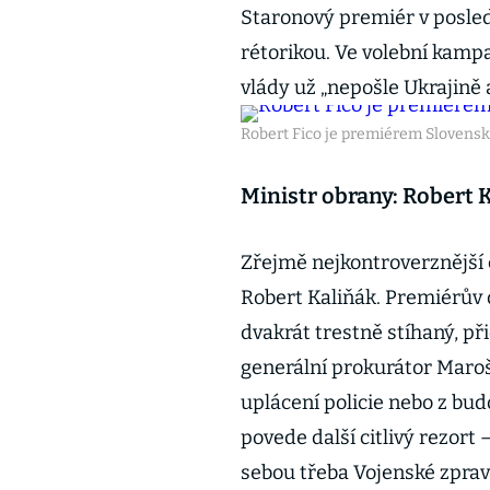
Staronový premiér v posle
rétorikou. Ve volební kampa
vlády už „nepošle Ukrajině 
Robert Fico je premiérem Slovenska
Ministr obrany: Robert 
Zřejmě nejkontroverznější č
Robert Kaliňák. Premiérův 
dvakrát trestně stíhaný, př
generální prokurátor Maroš 
uplácení policie nebo z bu
povede další citlivý rezort
sebou třeba Vojenské zpravod