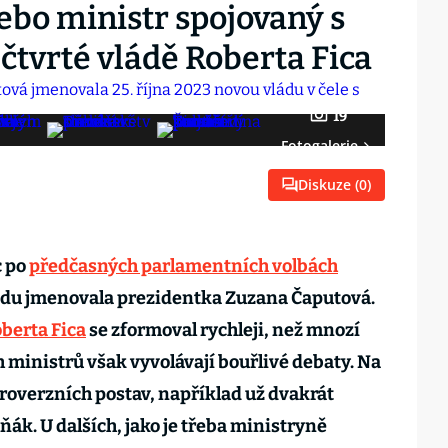
bo ministr spojovaný s
 čtvrté vládě Roberta Fica
19
Fotogalerie
Diskuze (
0
)
c po
předčasných parlamentních volbách
ředu jmenovala prezidentka Zuzana Čaputová.
berta Fica
se zformoval rychleji, než mnozí
 ministrů však vyvolávají bouřlivé debaty. Na
troverzních postav, například už dvakrát
ňák. U dalších, jako je třeba ministryně