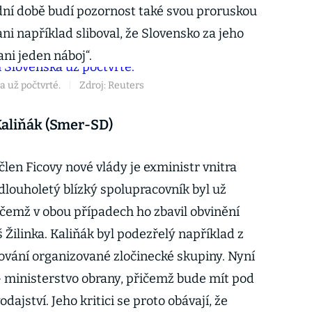
dní době budí pozornost také svou proruskou
ni například sliboval, že Slovensko za jeho
ani jeden náboj“.
 už počtvrté.
|
Zdroj: Reuters
Kaliňák (Smer-SD)
len Ficovy nové vlády je exministr vnitra
dlouholetý blízký spolupracovník byl už
ičemž v obou případech ho zbavil obvinění
Žilinka. Kaliňák byl podezřelý například z
dování organizované zločinecké skupiny. Nyní
 – ministerstvo obrany, přičemž bude mít pod
ajství. Jeho kritici se proto obávají, že