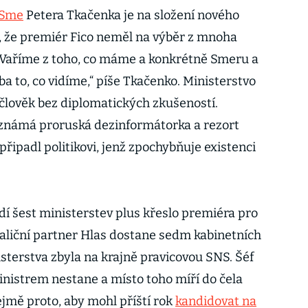
 Sme
Petera Tkačenka je na složení nového
, že premiér Fico neměl na výběr z mnoha
„Vaříme z toho, co máme a konkrétně Smeru a
a to, co vidíme,“ píše Tkačenko. Ministerstvo
 člověk bez diplomatických zkušeností.
 známá proruská dezinformátorka a rezort
řipadl politikovi, jenž zpochybňuje existenci
dí šest ministerstev plus křeslo premiéra pro
oaliční partner Hlas dostane sedm kabinetních
sterstva zbyla na krajně pravicovou SNS. Šéf
inistrem nestane a místo toho míří do čela
ejmě proto, aby mohl příští rok
kandidovat na