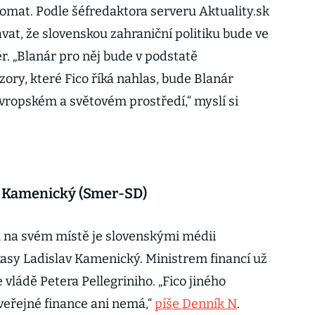
lomat. Podle šéfredaktora serveru Aktuality.sk
vat, že slovenskou zahraniční politiku bude ve
r. „Blanár pro něj bude v podstatě
ry, které Fico říká nahlas, bude Blanár
evropském a světovém prostředí,“ myslí si
av Kamenický (Smer-SD)
ů na svém místě je slovenskými médii
kasy Ladislav Kamenický. Ministrem financí už
 vládě Petera Pellegriniho. „Fico jiného
veřejné finance ani nemá,“
píše Denník N
.