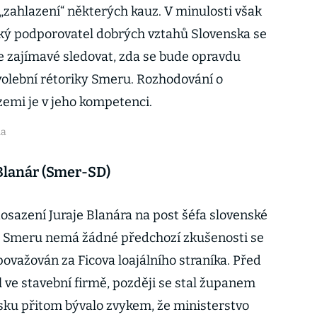
„zahlazení“ některých kauz. V minulosti však
lký podporovatel dobrých vztahů Slovenska se
e zajímavé sledovat, zda se bude opravdu
volební rétoriky Smeru. Rozhodování o
emi je v jeho kompetenci.
ia
 Blanár (Smer-SD)
osazení Juraje Blanára na post šéfa slovenské
 Smeru nemá žádné předchozí zkušenosti se
 považován za Ficova loajálního straníka. Před
 ve stavební firmě, později se stal županem
nsku přitom bývalo zvykem, že ministerstvo