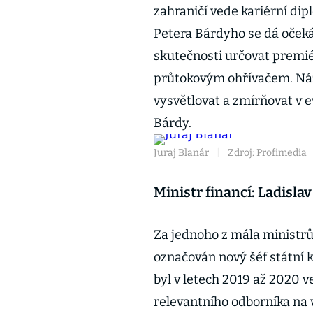
zahraničí vede kariérní dip
Petera Bárdyho se dá očeká
skutečnosti určovat premié
průtokovým ohřívačem. Názo
vysvětlovat a zmírňovat v 
Bárdy.
Juraj Blanár
|
Zdroj: Profimedia
Ministr financí: Ladisl
Za jednoho z mála ministr
označován nový šéf státní 
byl v letech 2019 až 2020 ve
relevantního odborníka na 