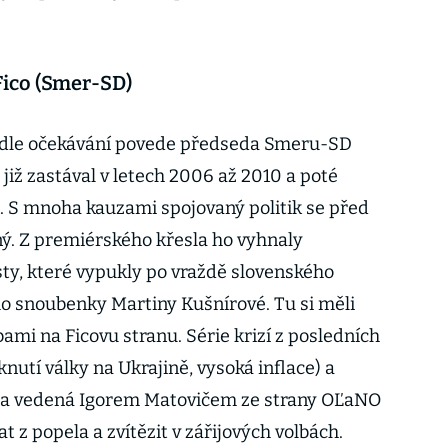
Fico (Smer-SD)
odle očekávání povede předseda Smeru-SD
 již zastával v letech 2006 až 2010 a poté
8. S mnoha kauzami spojovaný politik se před
ný. Z premiérského křesla ho vyhnaly
ty, které vypukly po vraždě slovenského
ho snoubenky Martiny Kušnírové. Tu si měli
ami na Ficovu stranu. Série krizí z posledních
nutí války na Ukrajině, vysoká inflace) a
da vedená Igorem Matovičem ze strany OĽaNO
z popela a zvítězit v zářijových volbách.