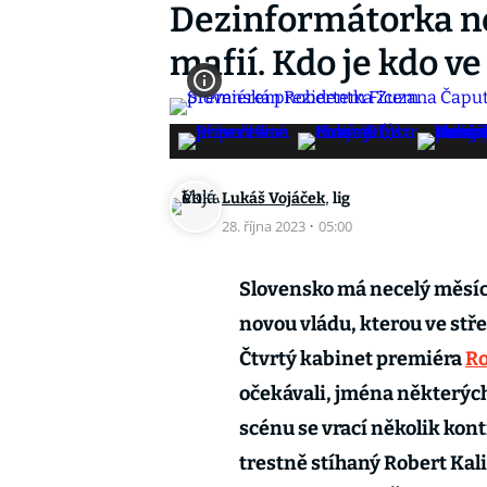
Dezinformátorka ne
mafií. Kdo je kdo ve
,
Lukáš Vojáček
lig
28. října 2023
·
05:00
Slovensko má necelý měsí
novou vládu, kterou ve st
Čtvrtý kabinet premiéra
Ro
očekávali, jména některých
scénu se vrací několik kon
trestně stíhaný Robert Kali