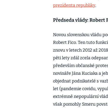
prezidenta republiky
.
Předseda vlády: Robert 
Novou slovenskou vládu p
Robert Fico. Ten tuto funkci
znovu v letech 2012 až 201
pěti lety zdál zcela odepsa
především občanské protes
novináře Jána Kuciaka a je
objednat podnikatelé s vazb
let (pandemie covidu, vypuk
extrémně nepopulární vlá
však pomohly Smeru povstat 