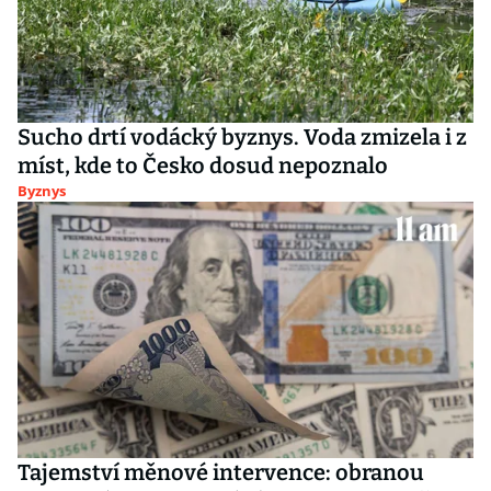
Sucho drtí vodácký byznys. Voda zmizela i z
míst, kde to Česko dosud nepoznalo
Byznys
Tajemství měnové intervence: obranou