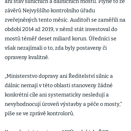
ani stav silničních a dálničních mostů. Plyne to ze
závěrů Nejvyššího kontrolního úřadu
zveřejněných tento měsíc. Auditoři se zaměřili na
období 2014 až 2019, v němž stát investoval do
mostů téměř deset miliard korun. Úředníci se
však nezajímali o to, zda byly postaveny či
opraveny kvalitně.
„Ministerstvo dopravy ani Ředitelství silnic a
dálnic nemají v této oblasti stanoveny žádné
konkrétní cíle ani systematicky nesledují a
nevyhodnocují úroveň výstavby a péče o mosty,“
píše se ve zprávě kontrolorů.