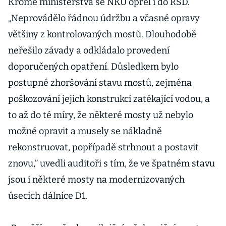
Kromě ministerstva se NKÚ opřel i do ŘSD.
„Neprovádělo řádnou údržbu a včasné opravy
většiny z kontrolovaných mostů. Dlouhodobě
neřešilo závady a odkládalo provedení
doporučených opatření. Důsledkem bylo
postupné zhoršování stavu mostů, zejména
poškozování jejich konstrukcí zatékající vodou, a
to až do té míry, že některé mosty už nebylo
možné opravit a musely se nákladně
rekonstruovat, popřípadě strhnout a postavit
znovu,” uvedli auditoři s tím, že ve špatném stavu
jsou i některé mosty na modernizovaných
úsecích dálníce D1.