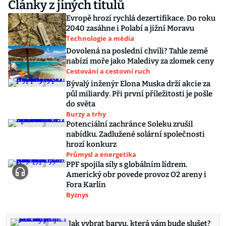
Články z jiných titulů
Evropě hrozí rychlá dezertifikace. Do roku
2040 zasáhne i Polabí a jižní Moravu
Technologie a média
Dovolená na poslední chvíli? Tahle země
nabízí moře jako Maledivy za zlomek ceny
Cestování a cestovní ruch
Bývalý inženýr Elona Muska drží akcie za
půl miliardy. Při první příležitosti je pošle
do světa
Burzy a trhy
Potenciální zachránce Soleku zrušil
nabídku. Zadlužené solární společnosti
hrozí konkurz
Průmysl a energetika
PPF spojila síly s globálním lídrem.
Americký obr povede provoz O2 areny i
Fora Karlín
Byznys
Jak vybrat barvu, která vám bude slušet?