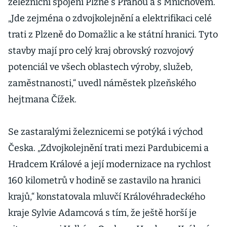
železniční spojení Plzně s Prahou a s Mnichovem.
„Jde zejména o zdvojkolejnění a elektrifikaci celé
trati z Plzeně do Domažlic a ke státní hranici. Tyto
stavby mají pro celý kraj obrovský rozvojový
potenciál ve všech oblastech výroby, služeb,
zaměstnanosti,“ uvedl náměstek plzeňského
hejtmana Čížek.
Se zastaralými železnicemi se potýká i východ
Česka. „Zdvojkolejnění trati mezi Pardubicemi a
Hradcem Králové a její modernizace na rychlost
160 kilometrů v hodině se zastavilo na hranici
krajů,“ konstatovala mluvčí Královéhradeckého
kraje Sylvie Adamcová s tím, že ještě horší je