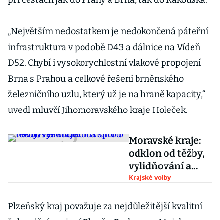
při cestách jak do Prahy a Brna, tak do Rakouska.
„Největším nedostatkem je nedokončená páteřní
infrastruktura v podobě D43 a dálnice na Vídeň
D52. Chybí i vysokorychlostní vlakové propojení
Brna s Prahou a celkové řešení brněnského
železničního uzlu, který už je na hraně kapacity,“
uvedl mluvčí Jihomoravského kraje Holeček.
Moravské kraje:
odklon od těžby,
vylidňování a
spor o novou
Krajské volby
nemocnici
Plzeňský kraj považuje za nejdůležitější kvalitní