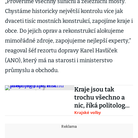
„Prověříme všechny silniční a železniční mosty.
Chystáme historicky největší kontrolu více jak
dvaceti tisíc mostních konstrukcí, zapojíme kraje i
obce. Do jejich oprav a rekonstrukcí alokujeme
mimořádné zdroje, zapojujeme nejlepší experty,”
reagoval šéf rezortu dopravy Karel Havlíček
(ANO), který má na starosti i ministerstvo
průmyslu a obchodu.
Kraje jsou tak
trochu všechno a
nic, říká politolog
Jüptner
Krajské volby