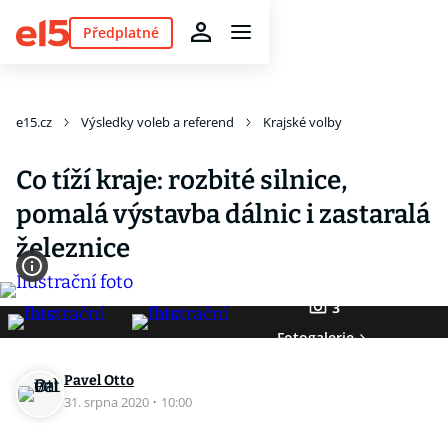
Předplatné
e15.cz
Výsledky voleb a referend
Krajské volby
Co tíží kraje: rozbité silnice,
pomalá výstavba dálnic i zastaralá
železnice
3
Fotogalerie
Pavel Otto
31. srpna 2020
·
10:00