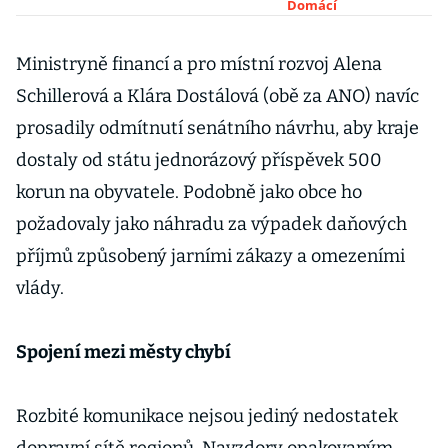
vysoké prémie,
Domácí
ostatní kraje
vyplácí
Ministryně financí a pro místní rozvoj Alena
mnohem méně
Schillerová a Klára Dostálová (obě za ANO) navíc
prosadily odmítnutí senátního návrhu, aby kraje
dostaly od státu jednorázový příspěvek 500
korun na obyvatele. Podobně jako obce ho
požadovaly jako náhradu za výpadek daňových
příjmů způsobený jarními zákazy a omezeními
vlády.
Spojení mezi městy chybí
Rozbité komunikace nejsou jediný nedostatek