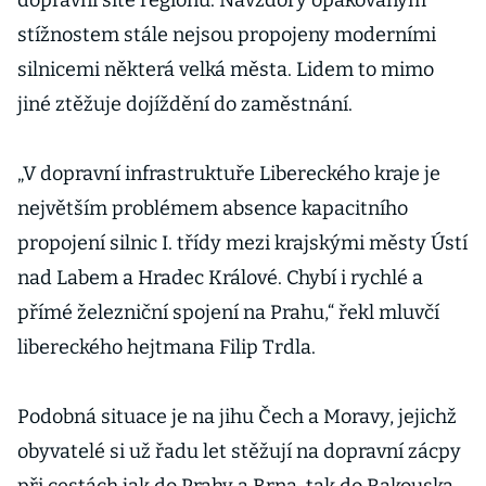
dopravní sítě regionů. Navzdory opakovaným
stížnostem stále nejsou propojeny moderními
silnicemi některá velká města. Lidem to mimo
jiné ztěžuje dojíždění do zaměstnání.
„V dopravní infrastruktuře Libereckého kraje je
největším problémem absence kapacitního
propojení silnic I. třídy mezi krajskými městy Ústí
nad Labem a Hradec Králové. Chybí i rychlé a
přímé železniční spojení na Prahu,“ řekl mluvčí
libereckého hejtmana Filip Trdla.
Podobná situace je na jihu Čech a Moravy, jejichž
obyvatelé si už řadu let stěžují na dopravní zácpy