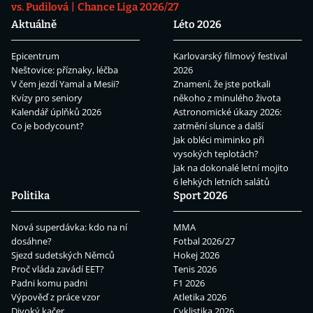
vs. Pudilová
Chance Liga 2026/27
Aktuálně
Léto 2026
Epicentrum
Karlovarský filmový festival
Neštovice: příznaky, léčba
2026
V čem jezdí Yamal a Mesii?
Znamení, že jste potkali
Kvízy pro seniory
někoho z minulého života
Kalendář úplňků 2026
Astronomické úkazy 2026:
Co je bodycount?
zatmění slunce a další
Jak obléci miminko při
vysokých teplotách?
Jak na dokonalé letní mojito
6 lehkých letních salátů
Politika
Sport 2026
Nová superdávka: kdo na ní
MMA
dosáhne?
Fotbal 2026/27
Sjezd sudetských Němců
Hokej 2026
Proč vláda zavádí EET?
Tenis 2026
Padni komu padni
F1 2026
Výpověď z práce vzor
Atletika 2026
Divoký kačer
Cyklistika 2026