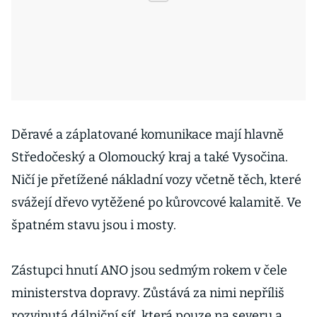
Děravé a záplatované komunikace mají hlavně
Středočeský a Olomoucký kraj a také Vysočina.
Ničí je přetížené nákladní vozy včetně těch, které
svážejí dřevo vytěžené po kůrovcové kalamitě. Ve
špatném stavu jsou i mosty.
Zástupci hnutí ANO jsou sedmým rokem v čele
ministerstva dopravy. Zůstává za nimi nepříliš
rozvinutá dálniční síť, která pouze na severu a