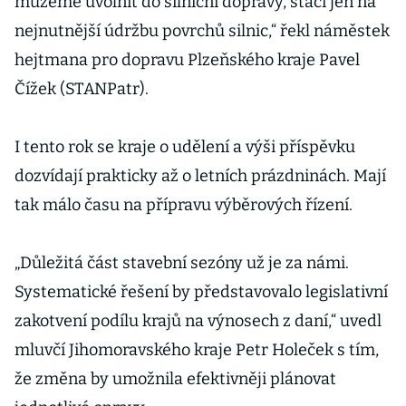
můžeme uvolnit do silniční dopravy, stačí jen na
nejnutnější údržbu povrchů silnic,“ řekl náměstek
hejtmana pro dopravu Plzeňského kraje Pavel
Čížek (STANPatr).
I tento rok se kraje o udělení a výši příspěvku
dozvídají prakticky až o letních prázdninách. Mají
tak málo času na přípravu výběrových řízení.
„Důležitá část stavební sezóny už je za námi.
Systematické řešení by představovalo legislativní
zakotvení podílu krajů na výnosech z daní,“ uvedl
mluvčí Jihomoravského kraje Petr Holeček s tím,
že změna by umožnila efektivněji plánovat