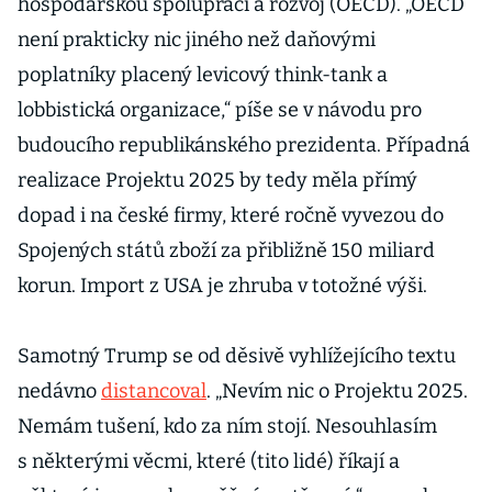
hospodářskou spolupráci a rozvoj (OECD). „OECD
není prakticky nic jiného než daňovými
poplatníky placený levicový think-tank a
lobbistická organizace,“ píše se v návodu pro
budoucího republikánského prezidenta. Případná
realizace Projektu 2025 by tedy měla přímý
dopad i na české firmy, které ročně vyvezou do
Spojených států zboží za přibližně 150 miliard
korun. Import z USA je zhruba v totožné výši.
Samotný Trump se od děsivě vyhlížejícího textu
nedávno
distancoval
. „Nevím nic o Projektu 2025.
Nemám tušení, kdo za ním stojí. Nesouhlasím
s některými věcmi, které (tito lidé) říkají a