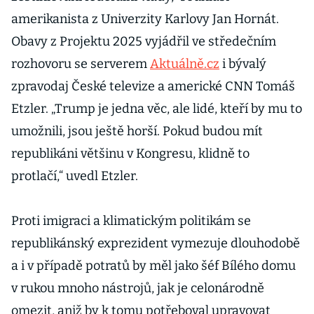
amerikanista z Univerzity Karlovy Jan Hornát.
Obavy z Projektu 2025 vyjádřil ve středečním
rozhovoru se serverem
Aktuálně.cz
i bývalý
zpravodaj České televize a americké CNN Tomáš
Etzler. „Trump je jedna věc, ale lidé, kteří by mu to
umožnili, jsou ještě horší. Pokud budou mít
republikáni většinu v Kongresu, klidně to
protlačí,“ uvedl Etzler.
Proti imigraci a klimatickým politikám se
republikánský exprezident vymezuje dlouhodobě
a i v případě potratů by měl jako šéf Bílého domu
v rukou mnoho nástrojů, jak je celonárodně
omezit, aniž by k tomu potřeboval upravovat