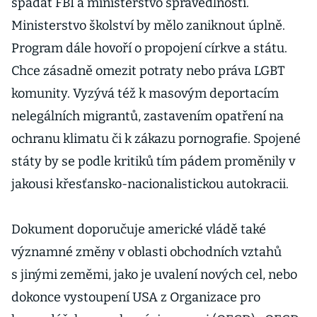
spadat FBI a ministerstvo spravedlnosti.
Ministerstvo školství by mělo zaniknout úplně.
Program dále hovoří o propojení církve a státu.
Chce zásadně omezit potraty nebo práva LGBT
komunity. Vyzývá též k masovým deportacím
nelegálních migrantů, zastavením opatření na
ochranu klimatu či k zákazu pornografie. Spojené
státy by se podle kritiků tím pádem proměnily v
jakousi křesťansko-nacionalistickou autokracii.
Dokument doporučuje americké vládě také
významné změny v oblasti obchodních vztahů
s jinými zeměmi, jako je uvalení nových cel, nebo
dokonce vystoupení USA z Organizace pro