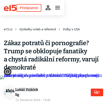
Předplatné
e15.cz
Výsledky voleb a referend
Volby v USA
Zákaz potratů či pornografie?
Trump se obklopuje fanatiky
a chystá radikální reformy, varují
demokraté
Lukáš Vojáček
1
lig
12. července 2024
·
15:45