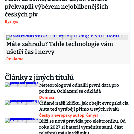
překvapili výběrem nejoblíbenějších
českých piv
Byznys
Máte zahradu? Tahle technologie vám
ušetří čas i nervy
Reklama
Články z jiných titulů
Meteorologové odhalili první data pro
podzim. Ochlazení se odkládá
Domácí
Číňané našli kličku, jak obejít evropská cla.
Auta teď vyrábějí přímo u svých rivalů
Český a evropský autoprůmysl
Blíží se nová pravidla pro elektroniku. Od
roku 2027 si baterii vyměníte sami, část
telefonů má ale výjimku