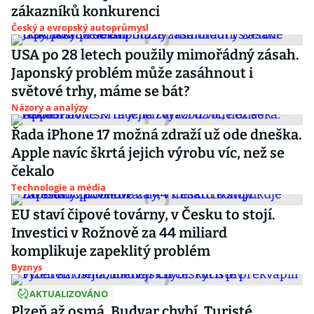
zákazníků konkurenci
Český a evropský autoprůmysl
USA po 28 letech použily mimořádný zásah.
Japonský problém může zasáhnout i
světové trhy, máme se bát?
Názory a analýzy
Řada iPhone 17 možná zdraží už ode dneška.
Apple navíc škrtá jejich výrobu víc, než se
čekalo
Technologie a média
EU staví čipové továrny, v Česku to stojí.
Investici v Rožnově za 44 miliard
komplikuje zapeklitý problém
Byznys
AKTUALIZOVÁNO
Plzeň až osmá, Budvar chybí. Turisté