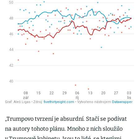
„Trumpovo tvrzení je absurdní. Stačí se podívat
na autory tohoto plánu. Mnoho z nich sloužilo
v Trumpově kabinetu. Jsou to lidé, se kterými