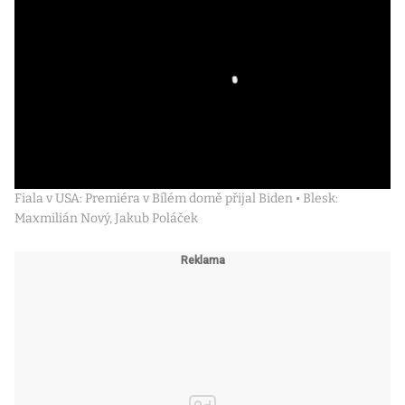
Fiala v USA: Premiéra v Bílém domě přijal Biden • Blesk:
Maxmilián Nový, Jakub Poláček