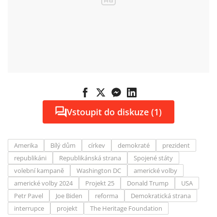
Vstoupit do diskuze (1)
Amerika
Bílý dům
církev
demokraté
prezident
republikáni
Republikánská strana
Spojené státy
volební kampaně
Washington DC
americké volby
americké volby 2024
Projekt 25
Donald Trump
USA
Petr Pavel
Joe Biden
reforma
Demokratická strana
interrupce
projekt
The Heritage Foundation