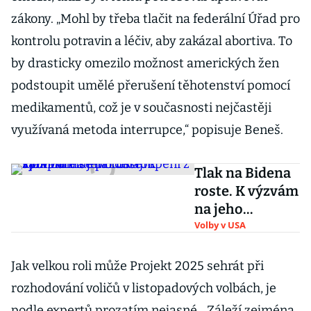
zákony. „Mohl by třeba tlačit na federální Úřad pro
kontrolu potravin a léčiv, aby zakázal abortiva. To
by drasticky omezilo možnost amerických žen
podstoupit umělé přerušení těhotenství pomocí
medikamentů, což je v současnosti nejčastěji
využívaná metoda interrupce,“ popisuje Beneš.
Tlak na Bidena
roste. K výzvám
na jeho
odstoupení z
Volby v USA
kampaně se
přidávají i
Jak velkou roli může Projekt 2025 sehrát při
sponzoři
rozhodování voličů v listopadových volbách, je
podle expertů prozatím nejasné. „Záleží zejména