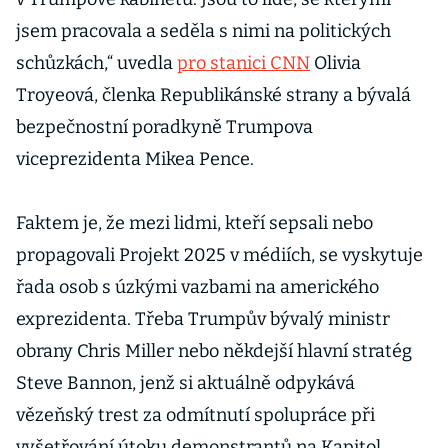
jsem pracovala a seděla s nimi na politických
schůzkách,“ uvedla
pro stanici CNN
Olivia
Troyeová, členka Republikánské strany a bývalá
bezpečnostní poradkyně Trumpova
viceprezidenta Mikea Pence.
Faktem je, že mezi lidmi, kteří sepsali nebo
propagovali Projekt 2025 v médiích, se vyskytuje
řada osob s úzkými vazbami na amerického
exprezidenta. Třeba Trumpův bývalý ministr
obrany Chris Miller nebo někdejší hlavní stratég
Steve Bannon, jenž si aktuálně odpykává
vězeňský trest za odmítnutí spolupráce při
vyšetřování útoku demonstrantů na Kapitol