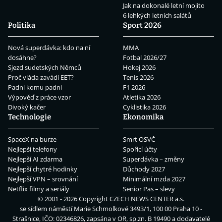
Jak na dokonalé letní mojito
6 lehkých letních salátů
Politika
Sport 2026
Nová superdávka: kdo na ní
MMA
dosáhne?
Fotbal 2026/27
Sjezd sudetských Němců
Hokej 2026
Proč vláda zavádí EET?
Tenis 2026
Padni komu padni
F1 2026
Výpověď z práce vzor
Atletika 2026
Divoký kačer
Cyklistika 2026
Technologie
Ekonomika
SpaceX na burze
Smrt OSVČ
Nejlepší telefony
Spořicí účty
Nejlepší AI zdarma
Superdávka – změny
Nejlepší chytré hodinky
Důchody 2027
Nejlepší VPN – srovnání
Minimální mzda 2027
Netflix filmy a seriály
Senior Pas – slevy
© 2001 - 2026 Copyright
CZECH NEWS CENTER a.s.
se sídlem náměstí Marie Schmolkové 3493/1, 100 00 Praha 10 -
Strašnice, IČO: 02346826, zapsána v OR, sp.zn. B 19490 a dodavatelé