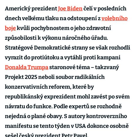
Americký prezident
Joe Biden
čelí v posledních
dnech velkému tlaku na odstoupení z
volebního
boje
kvůli pochybnostem o jeho zdravotní
způsobilosti k výkonu náročného úřadu.
Stratégové Demokratické strany se však rozhodli
vyrazit do protiútoku a vytáhli proti kampani
Donalda Trumpa
staronové téma – takzvaný
Projekt 2025 neboli soubor radikálních
konzervativních reforem, které by
republikánský exprezident mohl zavést po svém
návratu do funkce. Podle expertů se rozhodně
nejedná o plané obavy. S autory kontroverzního
manifestu se tento týden v USA dokonce osobně
sešel český prezident Petr Pavel.