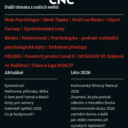
Další témata z našich webů
Moje Psychologie
Blesk Tlapky
Hráči na Blesku
iSport
Fantasy
Spotřebitelské testy
Blesku
Nemovitosti
Psychologika - podcast rozbíjející
psychologické mýty
Fotbalové přestupy
ONLINE
Eventový prostor Level 9
OKTAGON 92: Szabová
vs. Pudilová
Chance Liga 2026/27
Aktuálně
Léto 2026
Epicentrum
Karlovarský filmový festival
Neštovice: příznaky, léčba
2026
V čem jezdí Yamal a Mesii?
Znamení, že jste potkali
Kvízy pro seniory
někoho z minulého života
Kalendář úplňků 2026
Astronomické úkazy 2026:
Co je bodycount?
zatmění slunce a další
Jak obléci miminko při
vysokých teplotách?