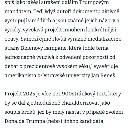
spíš jako jakési strašení dalším Trumpovým
mandátem. Teď, když autoři dokumentu aktivně
vystupují v médiích a jsou známé jejich názory a
výroky, vyvolává projekt mnohem konkrétnější
obavy. Samozřejmě i kvůli výrazné medializaci ze
strany Bidenovy kampaně, která tohle téma
jednoznačně využívá k odvedení pozornosti od
debat o prezidentově vysokém věku,“ vysvětluje
amerikanista z Ostravské univerzity Jan Beneš.
Projekt 2025 je více než 900stránkový text, který
by se dal zjednodušeně charakterizovat jako
soupis kroků, jež by měly nastat v případě zvolení
Donalda Trumpa (nebo i jiného kandidáta