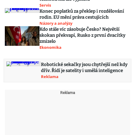
Servis
Konec poplatků za překlep i rozdělování
rodin. EU mění práva cestujících
Názory a analýzy
Kdo stále víc zásobuje Česko? Největší
skokan překvapí, Rusko z první dvacítky
zmizelo
Ekonomika
Robotické sekačky jsou chytřejší než kdy
dřív. Řídí je satelity i umělá inteligence
Reklama