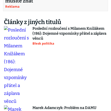
musíte znát
Reklama
Články z jiných titulů
Poslední rozloučení s Milanem Knížákem
(†86): Dojemné vzpomínky přátel a záplava
věnců
Blesk politika
Marek Adamczyk: Problém na DAMU