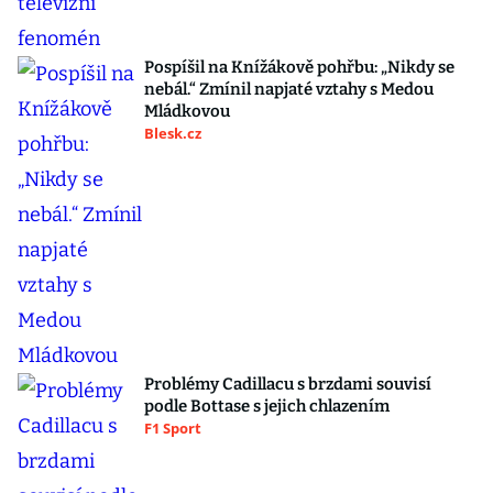
Pospíšil na Knížákově pohřbu: „Nikdy se
nebál.“ Zmínil napjaté vztahy s Medou
Mládkovou
Blesk.cz
Problémy Cadillacu s brzdami souvisí
podle Bottase s jejich chlazením
F1 Sport