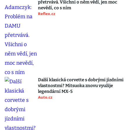
přetrvává. Všichni o něm vědí, jen moc
nevědí, co s ním
Reflex.cz
Další klasická corvette s dobrými jízdními
vlastnostmi? Mitsuoka znovu využije
legendární MX-5
Auto.cz