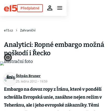
Předplatné
e15.cz
Zahraniční
Analytici: Ropné embargo možná
poškodí i Řecko
Štěpán Bruner
25. ledna 2012
·
19:59
Embargo na dovoz ropy z Íránu, které v pondělí
schválila Evropská unie, zasáhne nejen režim v
Teheránu, ale i jeho evropské zákazníky. Těmi