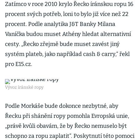
Zatímco v roce 2010 krylo Řecko íránskou ropu 16
procent svých potřeb, loni to bylo již více než 22
procent. Podle analytika J&T Banky Milana
Vaníčka budou muset Athény hledat alternativní
cesty. „Řecko zřejmě bude muset zavést jiný
systém plateb, jako například cash & carry,“ řekl
pro E15.cz.
Vývoz íránské ropy
Podle Morkáše bude dokonce nezbytné, aby
Řecku při shánění ropy pomohla Evropská unie,
„právě kvůli obavám, že by Řecko nemuselo být
schopno za ropu zaplatit“. Poskytnutí této pomoci