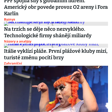
PPF spojila síly s globálním lídrem.
Americký obr povede provoz O2 areny i Fora
Karlín
Byznys
Na trzích se děje něco nezvyklého.
Technologické firmy shánějí miliardy
Názory a analýzy
Itálie vyklízí pláže. První plážové kluby mizí,
turisté změnu pocítí brzy
Zahraniční