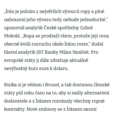
„Írán je jedním z největších vývozců ropy a plné
nahrazení jeho vývozu tedy nebude jednoduché,“
upozornil analytik České spořitelny Ľuboš
Mokráš. „Ropa se prodraží všem, protože její cena
obecně kvůli rozruchu okolo Íránu roste,“ dodal
hlavní analytik J&T Banky Milan Vaníček. Pro
evropské státy ji dále zdražuje aktuálně
nevýhodný kurz eura k dolaru.
Rizika si je vědom i Brusel, a tak dostanou členské
státy půl roku času na to, aby si našly alternativní
dodavatele a s Íránem rozvázaly všechny ropné
kontrakty. Nové smlouvy se s Íránem nesmí