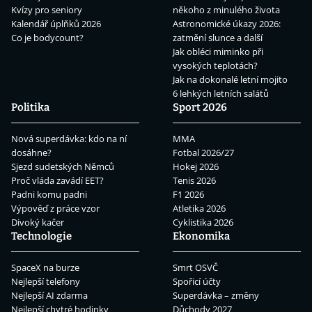
Kvízy pro seniory
někoho z minulého života
Kalendář úplňků 2026
Astronomické úkazy 2026:
Co je bodycount?
zatmění slunce a další
Jak obléci miminko při
vysokých teplotách?
Jak na dokonalé letní mojito
6 lehkých letních salátů
Politika
Sport 2026
Nová superdávka: kdo na ní
MMA
dosáhne?
Fotbal 2026/27
Sjezd sudetských Němců
Hokej 2026
Proč vláda zavádí EET?
Tenis 2026
Padni komu padni
F1 2026
Výpověď z práce vzor
Atletika 2026
Divoký kačer
Cyklistika 2026
Technologie
Ekonomika
SpaceX na burze
Smrt OSVČ
Nejlepší telefony
Spořicí účty
Nejlepší AI zdarma
Superdávka – změny
Nejlepší chytré hodinky
Důchody 2027