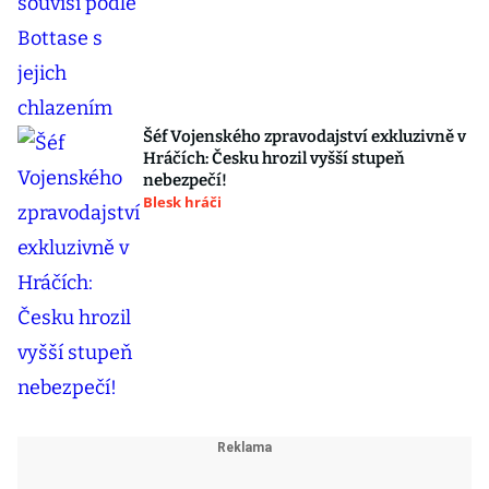
Šéf Vojenského zpravodajství exkluzivně v
Hráčích: Česku hrozil vyšší stupeň
nebezpečí!
Blesk hráči