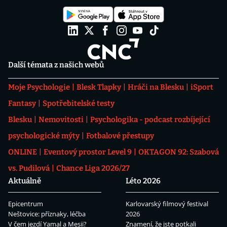
Další témata z našich webů
Moje Psychologie
Blesk Tlapky
Hráči na Blesku
iSport
Fantasy
Spotřebitelské testy
Blesku
Nemovitosti
Psychologika - podcast rozbíjející
psychologické mýty
Fotbalové přestupy
ONLINE
Eventový prostor Level 9
OKTAGON 92: Szabová
vs. Pudilová
Chance Liga 2026/27
Aktuálně
Léto 2026
Epicentrum
Karlovarský filmový festival
Neštovice: příznaky, léčba
2026
V čem jezdí Yamal a Mesii?
Znamení, že jste potkali