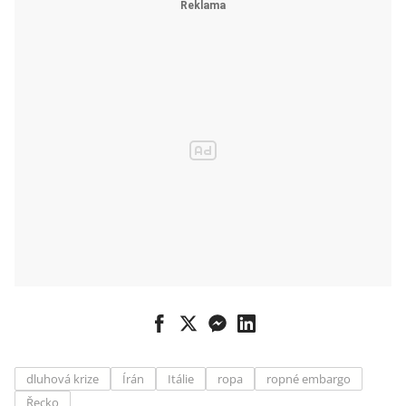
dluhová krize
Írán
Itálie
ropa
ropné embargo
Řecko