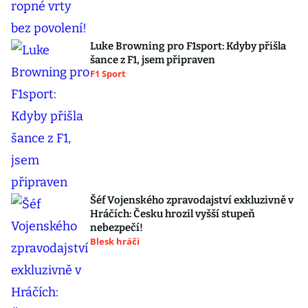
Luke Browning pro F1sport: Kdyby přišla
šance z F1, jsem připraven
F1 Sport
Šéf Vojenského zpravodajství exkluzivně v
Hráčích: Česku hrozil vyšší stupeň
nebezpečí!
Blesk hráči