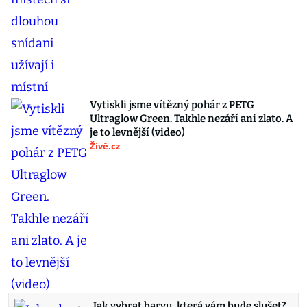
Vytiskli jsme vítězný pohár z PETG
Ultraglow Green. Takhle nezáří ani zlato. A
je to levnější (video)
Živě.cz
Jak vybrat barvu, která vám bude slušet?