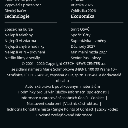
Výpověď z práce vzor
Atletika 2026
Divoký kačer
Cyklistika 2026
Technologie
Ekonomika
SpaceX na burze
Smrt OSVČ
Nejlepší telefony
Spořicí účty
Nejlepší AI zdarma
Superdávka – změny
Nejlepší chytré hodinky
Důchody 2027
Nejlepší VPN – srovnání
Minimální mzda 2027
Netflix filmy a seriály
Senior Pas – slevy
© 2001 - 2026 Copyright
CZECH NEWS CENTER a.s.
se sídlem náměstí Marie Schmolkové 3493/1, 100 00 Praha 10 -
Strašnice, IČO: 02346826, zapsána v OR, sp.zn. B 19490 a dodavatelé
obsahu
Autorská práva k publikovaným materiálům
Podmínky pro užívání služby informační společnosti
Informace o zpracování osobních údajů
Cookies
Nastavení soukromí
Vlastnická struktura
Jednotná kontaktní místa / Single Points of Contact
Etický kodex
Povinně zveřejňované informace