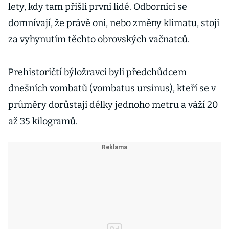
lety, kdy tam přišli první lidé. Odborníci se
domnívají, že právě oni, nebo změny klimatu, stojí
za vyhynutím těchto obrovských vačnatců.
Prehistoričtí býložravci byli předchůdcem
dnešních vombatů (vombatus ursinus), kteří se v
průměry dorůstají délky jednoho metru a váží 20
až 35 kilogramů.