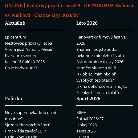
ONLINE
Eventový prostor Level 9
OKTAGON 92: Szabová
vs. Pudilová
Chance Liga 2026/27
Aktuálně
Léto 2026
Epicentrum
Karlovarský filmový festival
Neštovice: příznaky, léčba
2026
V čem jezdí Yamal a Mesii?
Znamení, že jste potkali
Kvízy pro seniory
někoho z minulého života
Kalendář úplňků 2026
Astronomické úkazy 2026:
Co je bodycount?
zatmění slunce a další
Jak obléci miminko při
vysokých teplotách?
Jak na dokonalé letní mojito
6 lehkých letních salátů
Politika
Sport 2026
Nová superdávka: kdo na ní
MMA
dosáhne?
Fotbal 2026/27
Sjezd sudetských Němců
Hokej 2026
Proč vláda zavádí EET?
Tenis 2026
Padni komu padni
F1 2026