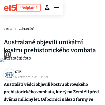
Předplatné
e15.cz
Zahraniční
Australané objevili unikátní
kostru prehistorického vombata
ČTK
6. července 2011
·
11:29
Australští vědci objevili kostru obrovského
prehistorického vombata, který na Zemi žil před
dvěma miliony let. Odborníci nález z farmy ve