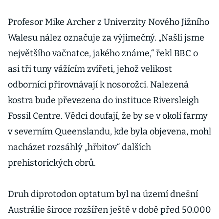
Profesor Mike Archer z Univerzity Nového Jižního
Walesu nález označuje za výjimečný. „Našli jsme
největšího vačnatce, jakého známe,“ řekl BBC o
asi tři tuny vážícím zvířeti, jehož velikost
odborníci přirovnávají k nosorožci. Nalezená
kostra bude převezena do instituce Riversleigh
Fossil Centre. Vědci doufají, že by se v okolí farmy
v severním Queenslandu, kde byla objevena, mohl
nacházet rozsáhlý „hřbitov“ dalších
prehistorických obrů.
Druh diprotodon optatum byl na území dnešní
Austrálie široce rozšířen ještě v době před 50.000