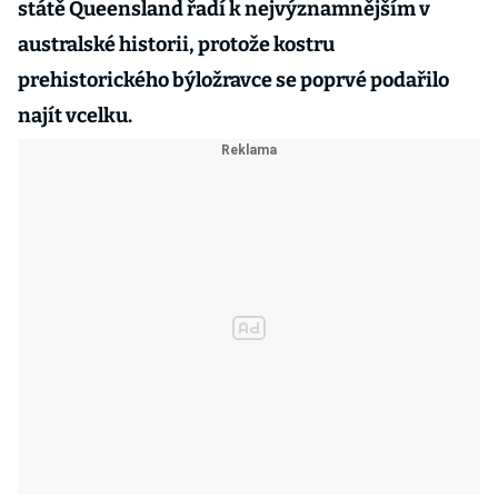
státě Queensland řadí k nejvýznamnějším v
australské historii, protože kostru
prehistorického býložravce se poprvé podařilo
najít vcelku.